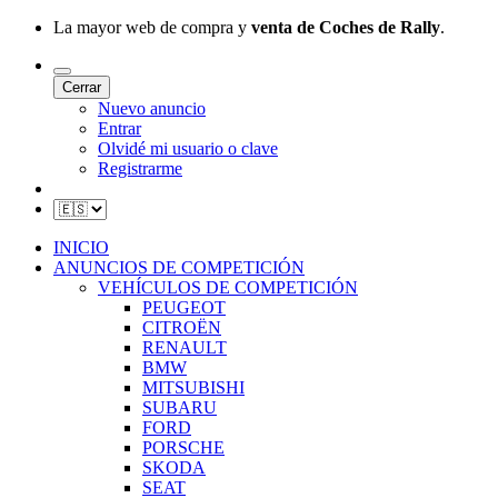
La mayor web de compra y
venta de Coches de Rally
.
Cerrar
Nuevo anuncio
Entrar
Olvidé mi usuario o clave
Registrarme
INICIO
ANUNCIOS DE COMPETICIÓN
VEHÍCULOS DE COMPETICIÓN
PEUGEOT
CITROËN
RENAULT
BMW
MITSUBISHI
SUBARU
FORD
PORSCHE
SKODA
SEAT