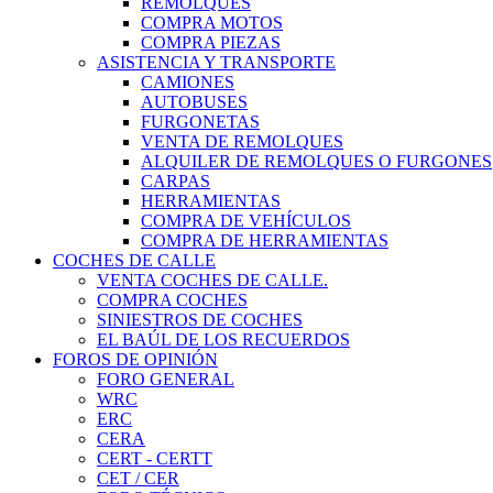
REMOLQUES
COMPRA MOTOS
COMPRA PIEZAS
ASISTENCIA Y TRANSPORTE
CAMIONES
AUTOBUSES
FURGONETAS
VENTA DE REMOLQUES
ALQUILER DE REMOLQUES O FURGONES
CARPAS
HERRAMIENTAS
COMPRA DE VEHÍCULOS
COMPRA DE HERRAMIENTAS
COCHES DE CALLE
VENTA COCHES DE CALLE.
COMPRA COCHES
SINIESTROS DE COCHES
EL BAÚL DE LOS RECUERDOS
FOROS DE OPINIÓN
FORO GENERAL
WRC
ERC
CERA
CERT - CERTT
CET / CER