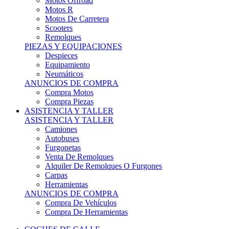
Motos Offroad
Motos R
Motos De Carretera
Scooters
Remolques
PIEZAS Y EQUIPACIONES
Despieces
Equipamiento
Neumáticos
ANUNCIOS DE COMPRA
Compra Motos
Compra Piezas
ASISTENCIA Y TALLER
ASISTENCIA Y TALLER
Camiones
Autobuses
Furgonetas
Venta De Remolques
Alquiler De Remolques O Furgones
Carpas
Herramientas
ANUNCIOS DE COMPRA
Compra De Vehículos
Compra De Herramientas