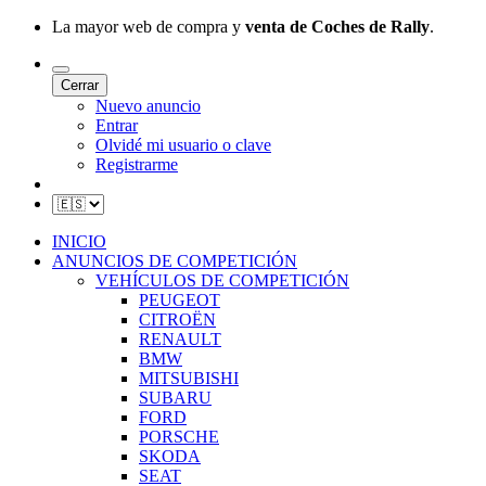
La mayor web de compra y
venta de Coches de Rally
.
Cerrar
Nuevo anuncio
Entrar
Olvidé mi usuario o clave
Registrarme
INICIO
ANUNCIOS DE COMPETICIÓN
VEHÍCULOS DE COMPETICIÓN
PEUGEOT
CITROËN
RENAULT
BMW
MITSUBISHI
SUBARU
FORD
PORSCHE
SKODA
SEAT