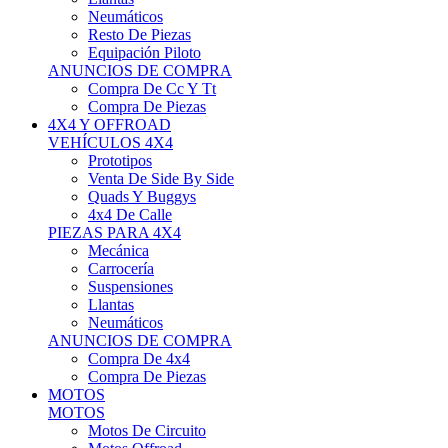
Neumáticos
Resto De Piezas
Equipación Piloto
ANUNCIOS DE COMPRA
Compra De Cc Y Tt
Compra De Piezas
4X4 Y OFFROAD
VEHÍCULOS 4X4
Prototipos
Venta De Side By Side
Quads Y Buggys
4x4 De Calle
PIEZAS PARA 4X4
Mecánica
Carrocería
Suspensiones
Llantas
Neumáticos
ANUNCIOS DE COMPRA
Compra De 4x4
Compra De Piezas
MOTOS
MOTOS
Motos De Circuito