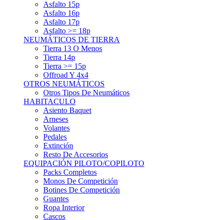
Asfalto 15p
Asfalto 16p
Asfalto 17p
Asfalto >= 18p
NEUMÁTICOS DE TIERRA
Tierra 13 O Menos
Tierra 14p
Tierra >= 15p
Offroad Y 4x4
OTROS NEUMÁTICOS
Otros Tipos De Neumáticos
HABITACULO
Asiento Baquet
Arneses
Volantes
Pedales
Extinción
Resto De Accesorios
EQUIPACIÓN PILOTO/COPILOTO
Packs Completos
Monos De Competición
Botines De Competición
Guantes
Ropa Interior
Cascos