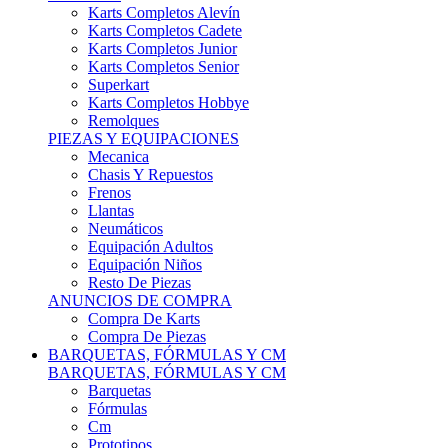
Karts Completos Alevín
Karts Completos Cadete
Karts Completos Junior
Karts Completos Senior
Superkart
Karts Completos Hobbye
Remolques
PIEZAS Y EQUIPACIONES
Mecanica
Chasis Y Repuestos
Frenos
Llantas
Neumáticos
Equipación Adultos
Equipación Niños
Resto De Piezas
ANUNCIOS DE COMPRA
Compra De Karts
Compra De Piezas
BARQUETAS, FÓRMULAS Y CM
BARQUETAS, FÓRMULAS Y CM
Barquetas
Fórmulas
Cm
Prototipos