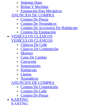
Sistemas Hans
Bolsas Y Mochilas
Equipación Para Mecánicos
ANUNCIOS DE COMPRA
Compra De Piezas
Compra De Neumáticos
Compra De Accesorios De Habitáculo
Compra De Equipación
VEHÍCULOS CLÁSICOS
VEHÍCULOS CLÁSICOS
Clásicos De Calle
Clásicos De Competición
Motores
Cajas De Cambio
Carrocería
Suspensiones
Habitáculo
Llantas
Neumáticos
ANUNCIOS DE COMPRA
Compra De Competición
Compra De Calle
Compra De Piezas
KARTING
KARTING