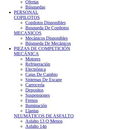
Ofertas
Búsquedas
PERSONAL
COPILOTOS
Copilotos Disponibles
Busqueda De Copilotos
MECANICOS
Mecánicos Disponibles
Búsqueda De Mecánicos
PIEZAS DE COMPETICIÓN
MECÁNICA
Motores
Refrigeración
Electrónica
Cajas De Cambio
Sistemas De Escape
Carrocería
Depositos
Suspensiones
Frenos
Iluminación
Llantas
NEUMÁTICOS DE ASFALTO
Asfalto 13 O Menos
Asfalto 14p