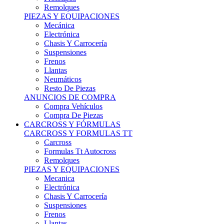
Remolques
PIEZAS Y EQUIPACIONES
Mecánica
Electrónica
Chasis Y Carrocería
Suspensiones
Frenos
Llantas
Neumáticos
Resto De Piezas
ANUNCIOS DE COMPRA
Compra Vehículos
Compra De Piezas
CARCROSS Y FÓRMULAS
CARCROSS Y FORMULAS TT
Carcross
Formulas Tt Autocross
Remolques
PIEZAS Y EQUIPACIONES
Mecanica
Electrónica
Chasis Y Carrocería
Suspensiones
Frenos
Llantas