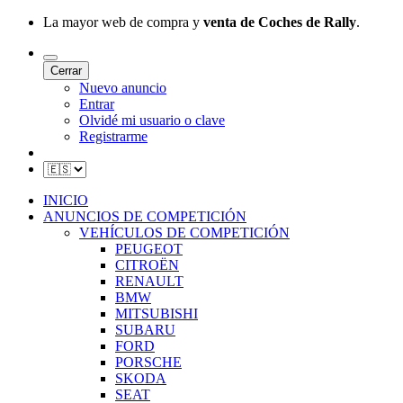
La mayor web de compra y
venta de Coches de Rally
.
Cerrar
Nuevo anuncio
Entrar
Olvidé mi usuario o clave
Registrarme
INICIO
ANUNCIOS DE COMPETICIÓN
VEHÍCULOS DE COMPETICIÓN
PEUGEOT
CITROËN
RENAULT
BMW
MITSUBISHI
SUBARU
FORD
PORSCHE
SKODA
SEAT