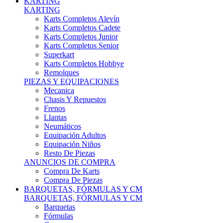
Karts Completos Alevín
Karts Completos Cadete
Karts Completos Junior
Karts Completos Senior
Superkart
Karts Completos Hobbye
Remolques
PIEZAS Y EQUIPACIONES
Mecanica
Chasis Y Repuestos
Frenos
Llantas
Neumáticos
Equipación Adultos
Equipación Niños
Resto De Piezas
ANUNCIOS DE COMPRA
Compra De Karts
Compra De Piezas
BARQUETAS, FÓRMULAS Y CM
BARQUETAS, FÓRMULAS Y CM
Barquetas
Fórmulas
Cm
Prototipos