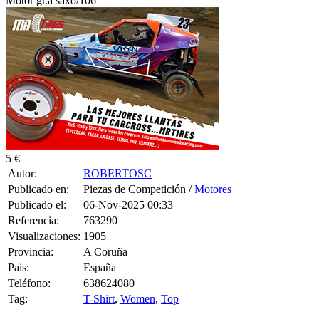
5 €
Autor:
ROBERTOSC
Publicado en:
Piezas de Competición /
Motores
Publicado el:
06-Nov-2025 00:33
Referencia:
763290
Visualizaciones:
1905
Provincia:
A Coruña
Pais:
España
Teléfono:
638624080
Tag:
T-Shirt
,
Women
,
Top
Motor saxo gr.a 178cv