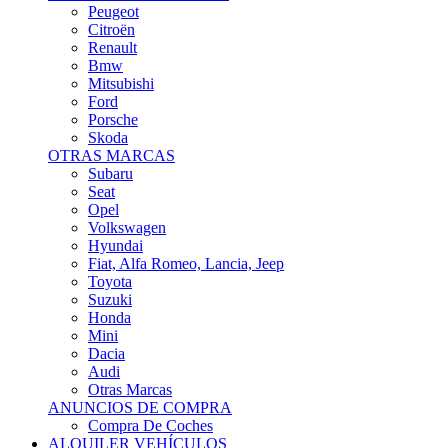
Citroën
Renault
Bmw
Mitsubishi
Ford
Porsche
Skoda
OTRAS MARCAS
Subaru
Seat
Opel
Volkswagen
Hyundai
Fiat, Alfa Romeo, Lancia, Jeep
Toyota
Suzuki
Honda
Mini
Dacia
Audi
Otras Marcas
ANUNCIOS DE COMPRA
Compra De Coches
ALQUILER VEHÍCULOS
ALQUILER VEHÍCULOS