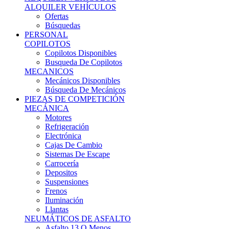
Ofertas
Búsquedas
PERSONAL
COPILOTOS
Copilotos Disponibles
Busqueda De Copilotos
MECANICOS
Mecánicos Disponibles
Búsqueda De Mecánicos
PIEZAS DE COMPETICIÓN
MECÁNICA
Motores
Refrigeración
Electrónica
Cajas De Cambio
Sistemas De Escape
Carrocería
Depositos
Suspensiones
Frenos
Iluminación
Llantas
NEUMÁTICOS DE ASFALTO
Asfalto 13 O Menos
Asfalto 14p