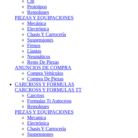
Remolques
PIEZAS Y EQUIPACIONES
Mecánica
Electrónica
Chasis Y Carrocería
Suspensiones
Frenos
Llantas
Neumáticos
Resto De Piezas
ANUNCIOS DE COMPRA
Compra Vehículos
Compra De Piezas
CARCROSS Y FÓRMULAS
CARCROSS Y FORMULAS TT
Carcross
Formulas Tt Autocross
Remolques
PIEZAS Y EQUIPACIONES
Mecanica
Electrónica
Chasis Y Carrocería
Suspensiones
Frenos
Llantas