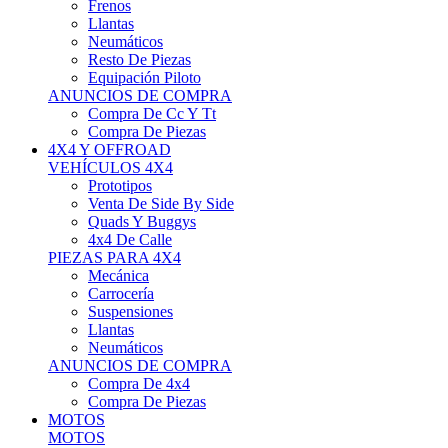
Neumáticos
Resto De Piezas
Equipación Piloto
ANUNCIOS DE COMPRA
Compra De Cc Y Tt
Compra De Piezas
4X4 Y OFFROAD
VEHÍCULOS 4X4
Prototipos
Venta De Side By Side
Quads Y Buggys
4x4 De Calle
PIEZAS PARA 4X4
Mecánica
Carrocería
Suspensiones
Llantas
Neumáticos
ANUNCIOS DE COMPRA
Compra De 4x4
Compra De Piezas
MOTOS
MOTOS
Motos De Circuito