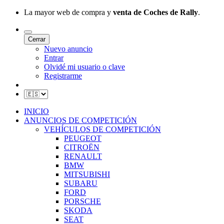
La mayor web de compra y
venta de Coches de Rally
.
Cerrar
Nuevo anuncio
Entrar
Olvidé mi usuario o clave
Registrarme
INICIO
ANUNCIOS DE COMPETICIÓN
VEHÍCULOS DE COMPETICIÓN
PEUGEOT
CITROËN
RENAULT
BMW
MITSUBISHI
SUBARU
FORD
PORSCHE
SKODA
SEAT