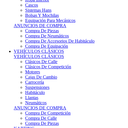
Sistemas Hans
Bolsas Y Mochilas
Equipación Para Mecánicos
ANUNCIOS DE COMPRA
Compra De Piezas
Compra De Neumáticos
Compra De Accesorios De Habitáculo
Compra De Equipación
VEHÍCULOS CLÁSICOS
VEHÍCULOS CLÁSICOS
Clásicos De Calle
Clásicos De Competición
Motores
Cajas De Cambio
Carrocería
Suspensiones
Habitáculo
Llantas
Neumáticos
ANUNCIOS DE COMPRA
Compra De Competición
Compra De Calle
Compra De Piezas
KARTING
KARTING