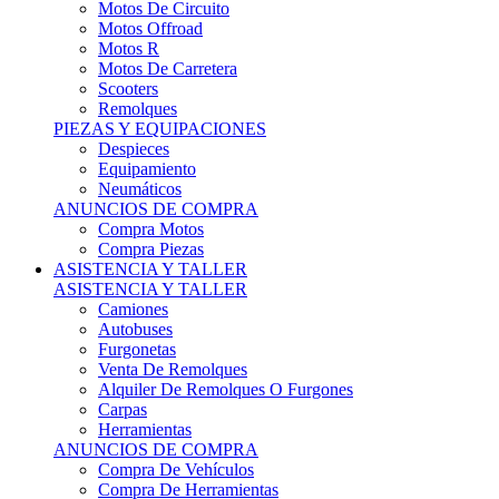
Motos Offroad
Motos R
Motos De Carretera
Scooters
Remolques
PIEZAS Y EQUIPACIONES
Despieces
Equipamiento
Neumáticos
ANUNCIOS DE COMPRA
Compra Motos
Compra Piezas
ASISTENCIA Y TALLER
ASISTENCIA Y TALLER
Camiones
Autobuses
Furgonetas
Venta De Remolques
Alquiler De Remolques O Furgones
Carpas
Herramientas
ANUNCIOS DE COMPRA
Compra De Vehículos
Compra De Herramientas