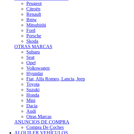
Citroën
Renault
Bmw
Mitsubishi
Ford
Porsche
Skoda
OTRAS MARCAS
Subaru
Seat
Opel
Volkswagen
Hyundai
Fiat, Alfa Romeo, Lancia, Jeep
Toyota
Suzuki
Honda
Mini
Dacia
Audi
Otras Marcas
ANUNCIOS DE COMPRA
Compra De Coches
ALQUILER VEHÍCULOS
ALQUILER VEHÍCULOS