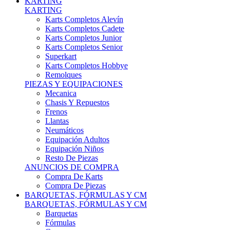
Karts Completos Alevín
Karts Completos Cadete
Karts Completos Junior
Karts Completos Senior
Superkart
Karts Completos Hobbye
Remolques
PIEZAS Y EQUIPACIONES
Mecanica
Chasis Y Repuestos
Frenos
Llantas
Neumáticos
Equipación Adultos
Equipación Niños
Resto De Piezas
ANUNCIOS DE COMPRA
Compra De Karts
Compra De Piezas
BARQUETAS, FÓRMULAS Y CM
BARQUETAS, FÓRMULAS Y CM
Barquetas
Fórmulas
Cm
Prototipos