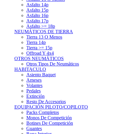
Asfalto 15p
Asfalto 16p
Asfalto 17p
Asfalto >= 18p
NEUMÁTICOS DE TIERRA
Tierra 13 O Menos
Tierra 14p
Tierra >= 15p
Offroad Y 4x4
OTROS NEUMÁTICOS
Otros Tipos De Neumáticos
HABITACULO
Asiento Baquet
Arneses
Volantes
Pedales
Extinción
Resto De Accesorios
EQUIPACIÓN PILOTO/COPILOTO
Packs Completos
Monos De Competición
Botines De Competición
Guantes
Ropa Interior
Cascos