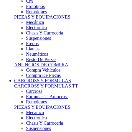
Remolques
PIEZAS Y EQUIPACIONES
Mecánica
Electrónica
Chasis Y Carrocería
Suspensiones
Frenos
Llantas
Neumáticos
Resto De Piezas
ANUNCIOS DE COMPRA
Compra Vehículos
Compra De Piezas
CARCROSS Y FÓRMULAS
CARCROSS Y FORMULAS TT
Carcross
Formulas Tt Autocross
Remolques
PIEZAS Y EQUIPACIONES
Mecanica
Electrónica
Chasis Y Carrocería
Suspensiones
Frenos
Llantas