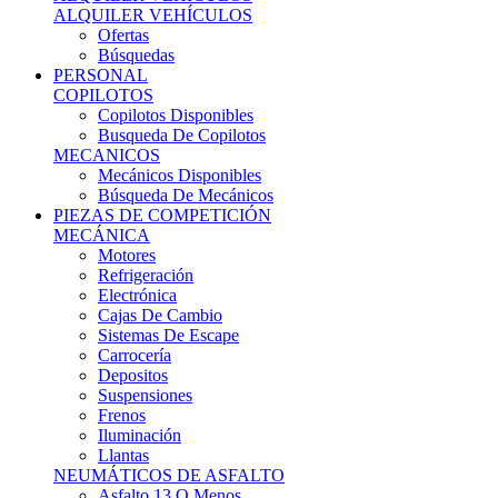
Ofertas
Búsquedas
PERSONAL
COPILOTOS
Copilotos Disponibles
Busqueda De Copilotos
MECANICOS
Mecánicos Disponibles
Búsqueda De Mecánicos
PIEZAS DE COMPETICIÓN
MECÁNICA
Motores
Refrigeración
Electrónica
Cajas De Cambio
Sistemas De Escape
Carrocería
Depositos
Suspensiones
Frenos
Iluminación
Llantas
NEUMÁTICOS DE ASFALTO
Asfalto 13 O Menos
Asfalto 14p