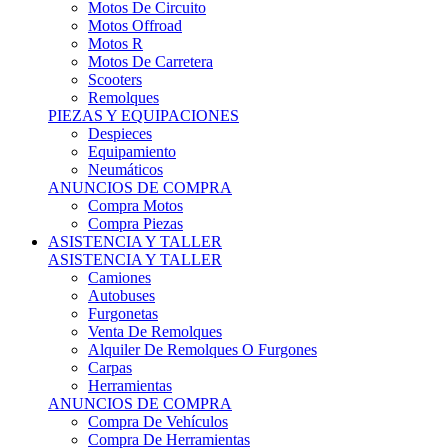
Motos Offroad
Motos R
Motos De Carretera
Scooters
Remolques
PIEZAS Y EQUIPACIONES
Despieces
Equipamiento
Neumáticos
ANUNCIOS DE COMPRA
Compra Motos
Compra Piezas
ASISTENCIA Y TALLER
ASISTENCIA Y TALLER
Camiones
Autobuses
Furgonetas
Venta De Remolques
Alquiler De Remolques O Furgones
Carpas
Herramientas
ANUNCIOS DE COMPRA
Compra De Vehículos
Compra De Herramientas