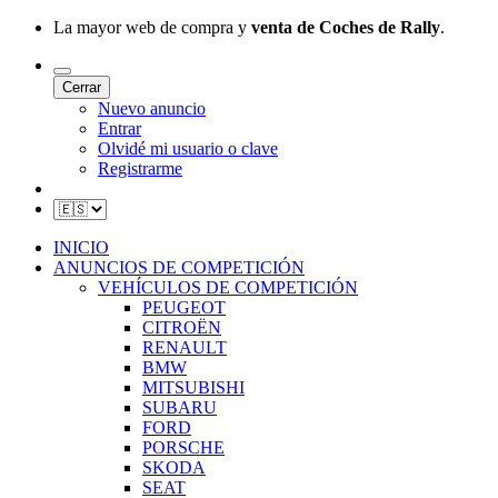
La mayor web de compra y
venta de Coches de Rally
.
Cerrar
Nuevo anuncio
Entrar
Olvidé mi usuario o clave
Registrarme
INICIO
ANUNCIOS DE COMPETICIÓN
VEHÍCULOS DE COMPETICIÓN
PEUGEOT
CITROËN
RENAULT
BMW
MITSUBISHI
SUBARU
FORD
PORSCHE
SKODA
SEAT