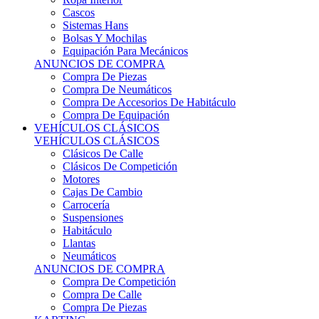
Sistemas Hans
Bolsas Y Mochilas
Equipación Para Mecánicos
ANUNCIOS DE COMPRA
Compra De Piezas
Compra De Neumáticos
Compra De Accesorios De Habitáculo
Compra De Equipación
VEHÍCULOS CLÁSICOS
VEHÍCULOS CLÁSICOS
Clásicos De Calle
Clásicos De Competición
Motores
Cajas De Cambio
Carrocería
Suspensiones
Habitáculo
Llantas
Neumáticos
ANUNCIOS DE COMPRA
Compra De Competición
Compra De Calle
Compra De Piezas
KARTING
KARTING