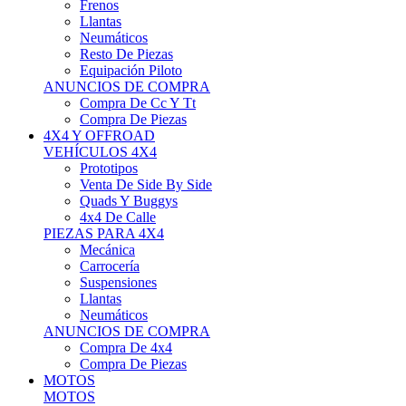
Neumáticos
Resto De Piezas
Equipación Piloto
ANUNCIOS DE COMPRA
Compra De Cc Y Tt
Compra De Piezas
4X4 Y OFFROAD
VEHÍCULOS 4X4
Prototipos
Venta De Side By Side
Quads Y Buggys
4x4 De Calle
PIEZAS PARA 4X4
Mecánica
Carrocería
Suspensiones
Llantas
Neumáticos
ANUNCIOS DE COMPRA
Compra De 4x4
Compra De Piezas
MOTOS
MOTOS
Motos De Circuito