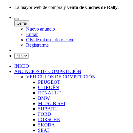
La mayor web de compra y
venta de Coches de Rally
.
Cerrar
Nuevo anuncio
Entrar
Olvidé mi usuario o clave
Registrarme
INICIO
ANUNCIOS DE COMPETICIÓN
VEHÍCULOS DE COMPETICIÓN
PEUGEOT
CITROËN
RENAULT
BMW
MITSUBISHI
SUBARU
FORD
PORSCHE
SKODA
SEAT