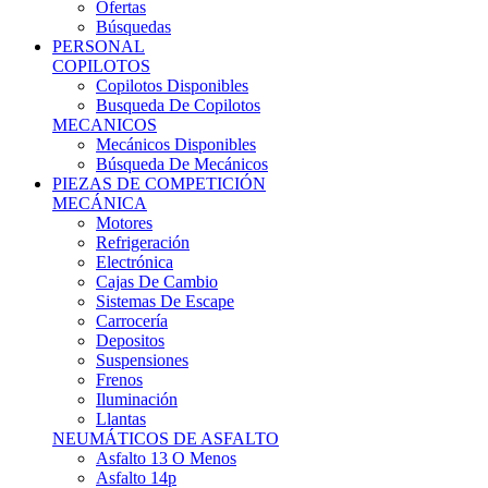
Ofertas
Búsquedas
PERSONAL
COPILOTOS
Copilotos Disponibles
Busqueda De Copilotos
MECANICOS
Mecánicos Disponibles
Búsqueda De Mecánicos
PIEZAS DE COMPETICIÓN
MECÁNICA
Motores
Refrigeración
Electrónica
Cajas De Cambio
Sistemas De Escape
Carrocería
Depositos
Suspensiones
Frenos
Iluminación
Llantas
NEUMÁTICOS DE ASFALTO
Asfalto 13 O Menos
Asfalto 14p