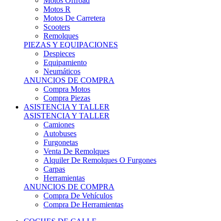
Motos Offroad
Motos R
Motos De Carretera
Scooters
Remolques
PIEZAS Y EQUIPACIONES
Despieces
Equipamiento
Neumáticos
ANUNCIOS DE COMPRA
Compra Motos
Compra Piezas
ASISTENCIA Y TALLER
ASISTENCIA Y TALLER
Camiones
Autobuses
Furgonetas
Venta De Remolques
Alquiler De Remolques O Furgones
Carpas
Herramientas
ANUNCIOS DE COMPRA
Compra De Vehículos
Compra De Herramientas