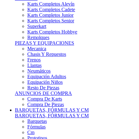
Karts Completos Alevín
Karts Completos Cadete
Karts Completos Junior
Karts Completos Senior
Superkart
Karts Completos Hobbye
Remolques
PIEZAS Y EQUIPACIONES
Mecanica
Chasis Y Repuestos
Frenos
Llantas
Neumáticos
Equipación Adultos
Equipación Niños
Resto De Piezas
ANUNCIOS DE COMPRA
Compra De Karts
Compra De Piezas
BARQUETAS, FÓRMULAS Y CM
BARQUETAS, FÓRMULAS Y CM
Barquetas
Fórmulas
Cm
Prototipos