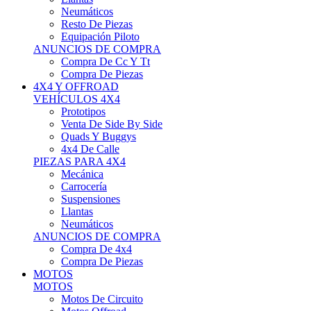
Neumáticos
Resto De Piezas
Equipación Piloto
ANUNCIOS DE COMPRA
Compra De Cc Y Tt
Compra De Piezas
4X4 Y OFFROAD
VEHÍCULOS 4X4
Prototipos
Venta De Side By Side
Quads Y Buggys
4x4 De Calle
PIEZAS PARA 4X4
Mecánica
Carrocería
Suspensiones
Llantas
Neumáticos
ANUNCIOS DE COMPRA
Compra De 4x4
Compra De Piezas
MOTOS
MOTOS
Motos De Circuito