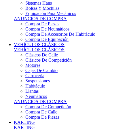
Sistemas Hans
Bolsas Y Mochilas
Equipación Para Mecánicos
ANUNCIOS DE COMPRA
Compra De Piezas
Compra De Neumáticos
Compra De Accesorios De Habitáculo
Compra De Equipación
VEHÍCULOS CLÁSICOS
VEHÍCULOS CLÁSICOS
Clásicos De Calle
Clásicos De Competición
Motores
Cajas De Cambio
Carrocería
Suspensiones
Habitáculo
Llantas
Neumáticos
ANUNCIOS DE COMPRA
Compra De Competición
Compra De Calle
Compra De Piezas
KARTING
KARTING