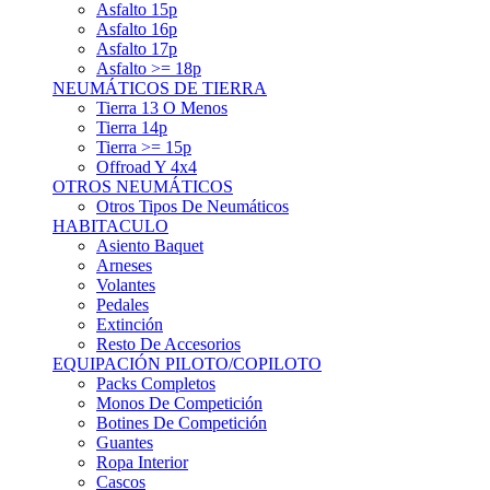
Asfalto 15p
Asfalto 16p
Asfalto 17p
Asfalto >= 18p
NEUMÁTICOS DE TIERRA
Tierra 13 O Menos
Tierra 14p
Tierra >= 15p
Offroad Y 4x4
OTROS NEUMÁTICOS
Otros Tipos De Neumáticos
HABITACULO
Asiento Baquet
Arneses
Volantes
Pedales
Extinción
Resto De Accesorios
EQUIPACIÓN PILOTO/COPILOTO
Packs Completos
Monos De Competición
Botines De Competición
Guantes
Ropa Interior
Cascos