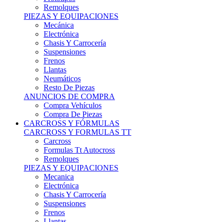
Remolques
PIEZAS Y EQUIPACIONES
Mecánica
Electrónica
Chasis Y Carrocería
Suspensiones
Frenos
Llantas
Neumáticos
Resto De Piezas
ANUNCIOS DE COMPRA
Compra Vehículos
Compra De Piezas
CARCROSS Y FÓRMULAS
CARCROSS Y FORMULAS TT
Carcross
Formulas Tt Autocross
Remolques
PIEZAS Y EQUIPACIONES
Mecanica
Electrónica
Chasis Y Carrocería
Suspensiones
Frenos
Llantas