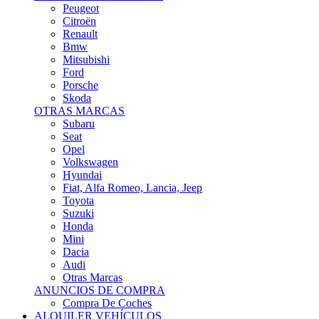
Citroën
Renault
Bmw
Mitsubishi
Ford
Porsche
Skoda
OTRAS MARCAS
Subaru
Seat
Opel
Volkswagen
Hyundai
Fiat, Alfa Romeo, Lancia, Jeep
Toyota
Suzuki
Honda
Mini
Dacia
Audi
Otras Marcas
ANUNCIOS DE COMPRA
Compra De Coches
ALQUILER VEHÍCULOS
ALQUILER VEHÍCULOS