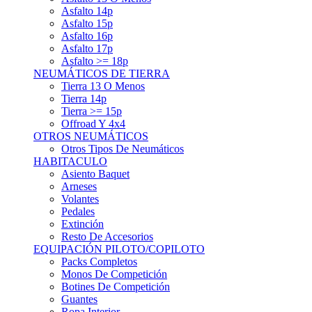
Asfalto 15p
Asfalto 16p
Asfalto 17p
Asfalto >= 18p
NEUMÁTICOS DE TIERRA
Tierra 13 O Menos
Tierra 14p
Tierra >= 15p
Offroad Y 4x4
OTROS NEUMÁTICOS
Otros Tipos De Neumáticos
HABITACULO
Asiento Baquet
Arneses
Volantes
Pedales
Extinción
Resto De Accesorios
EQUIPACIÓN PILOTO/COPILOTO
Packs Completos
Monos De Competición
Botines De Competición
Guantes
Ropa Interior
Cascos