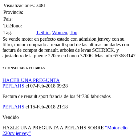
Provincia:
Pais:
Teléfono:
Tag:
T-Shirt
,
Women
,
Top
Se vende motor en perfecto estado con admision jenvey con su
filtro, motor comprado a renault sport de las ultimas unidades con
factura de compra de renault, arboles de levas SCHRICK, y
ajustado x de la puente 220cv en banco.3700€. Mas info 653683147
2 CONSULTAS RECIBIDAS.
HACER UNA PREGUNTA
PEFLAHS
el 07-Feb-2018 09:28
Factura de renault sport francia de los f4r736 fabricados
PEFLAHS
el 15-Feb-2018 21:18
Vendido
HAZLE UNA PREGUNTA A PEFLAHS SOBRE
“Motor clio
220cv jenvey”
Debes estar logueado para poder realizar la consulta