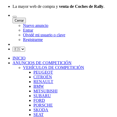
La mayor web de compra y
venta de Coches de Rally
.
Cerrar
Nuevo anuncio
Entrar
Olvidé mi usuario o clave
Registrarme
INICIO
ANUNCIOS DE COMPETICIÓN
VEHÍCULOS DE COMPETICIÓN
PEUGEOT
CITROËN
RENAULT
BMW
MITSUBISHI
SUBARU
FORD
PORSCHE
SKODA
SEAT