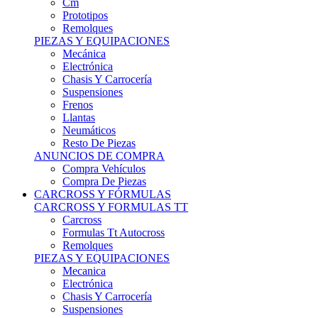
Remolques
PIEZAS Y EQUIPACIONES
Mecánica
Electrónica
Chasis Y Carrocería
Suspensiones
Frenos
Llantas
Neumáticos
Resto De Piezas
ANUNCIOS DE COMPRA
Compra Vehículos
Compra De Piezas
CARCROSS Y FÓRMULAS
CARCROSS Y FORMULAS TT
Carcross
Formulas Tt Autocross
Remolques
PIEZAS Y EQUIPACIONES
Mecanica
Electrónica
Chasis Y Carrocería
Suspensiones
Frenos
Llantas