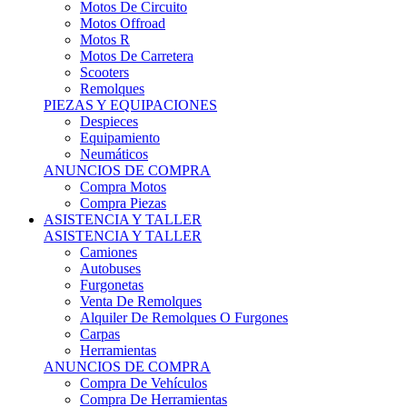
Motos Offroad
Motos R
Motos De Carretera
Scooters
Remolques
PIEZAS Y EQUIPACIONES
Despieces
Equipamiento
Neumáticos
ANUNCIOS DE COMPRA
Compra Motos
Compra Piezas
ASISTENCIA Y TALLER
ASISTENCIA Y TALLER
Camiones
Autobuses
Furgonetas
Venta De Remolques
Alquiler De Remolques O Furgones
Carpas
Herramientas
ANUNCIOS DE COMPRA
Compra De Vehículos
Compra De Herramientas