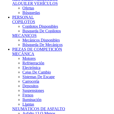
Ofertas
Búsquedas
PERSONAL
COPILOTOS
Copilotos Disponibles
Busqueda De Copilotos
MECANICOS
Mecánicos Disponibles
Búsqueda De Mecánicos
PIEZAS DE COMPETICIÓN
MECÁNICA
Motores
Refrigeración
Electrónica
Cajas De Cambio
Sistemas De Escape
Carrocería
Depositos
Suspensiones
Frenos
Iluminación
Llantas
NEUMÁTICOS DE ASFALTO
Asfalto 13 O Menos
Asfalto 14p