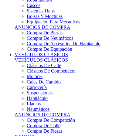
Sistemas Hans
Bolsas Y Mochilas
Equipación Para Mecánicos
ANUNCIOS DE COMPRA
Compra De Piezas
Compra De Neumáticos
Compra De Accesorios De Habitáculo
Compra De Equipación
VEHÍCULOS CLÁSICOS
VEHÍCULOS CLÁSICOS
Clásicos De Calle
Clásicos De Competición
Motores
Cajas De Cambio
Carrocería
Suspensiones
Habitáculo
Llantas
Neumáticos
ANUNCIOS DE COMPRA
Compra De Competición
Compra De Calle
Compra De Piezas
KARTING
KARTING