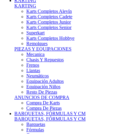
Karts Completos Alevín
Karts Completos Cadete
Karts Completos Junior
Karts Completos Senior
Superkart
Karts Completos Hobbye
Remolques
PIEZAS Y EQUIPACIONES
Mecanica
Chasis Y Repuestos
Frenos
Llantas
Neumáticos
Equipación Adultos
Equipación Niños
Resto De Piezas
ANUNCIOS DE COMPRA
Compra De Karts
Compra De Piezas
BARQUETAS, FÓRMULAS Y CM
BARQUETAS, FÓRMULAS Y CM
Barquetas
Fórmulas
Cm
Prototipos