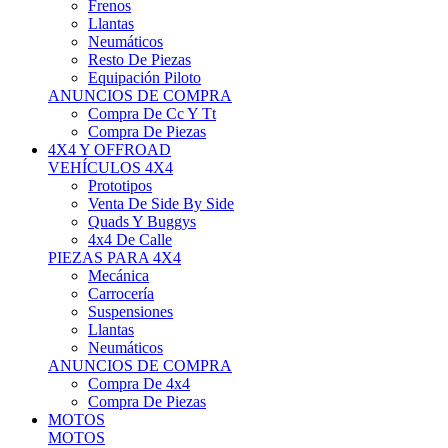
Neumáticos
Resto De Piezas
Equipación Piloto
ANUNCIOS DE COMPRA
Compra De Cc Y Tt
Compra De Piezas
4X4 Y OFFROAD
VEHÍCULOS 4X4
Prototipos
Venta De Side By Side
Quads Y Buggys
4x4 De Calle
PIEZAS PARA 4X4
Mecánica
Carrocería
Suspensiones
Llantas
Neumáticos
ANUNCIOS DE COMPRA
Compra De 4x4
Compra De Piezas
MOTOS
MOTOS
Motos De Circuito