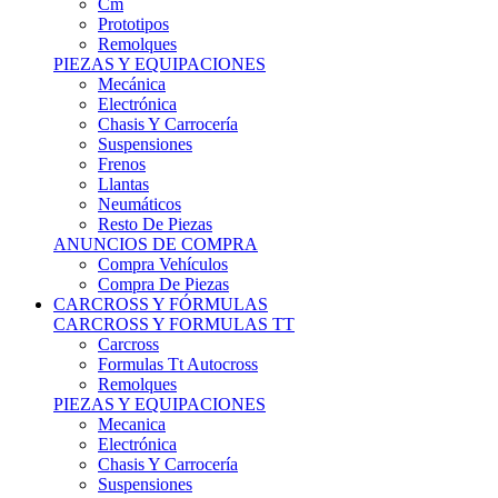
Remolques
PIEZAS Y EQUIPACIONES
Mecánica
Electrónica
Chasis Y Carrocería
Suspensiones
Frenos
Llantas
Neumáticos
Resto De Piezas
ANUNCIOS DE COMPRA
Compra Vehículos
Compra De Piezas
CARCROSS Y FÓRMULAS
CARCROSS Y FORMULAS TT
Carcross
Formulas Tt Autocross
Remolques
PIEZAS Y EQUIPACIONES
Mecanica
Electrónica
Chasis Y Carrocería
Suspensiones
Frenos
Llantas