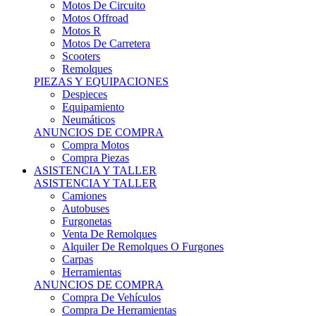
Motos Offroad
Motos R
Motos De Carretera
Scooters
Remolques
PIEZAS Y EQUIPACIONES
Despieces
Equipamiento
Neumáticos
ANUNCIOS DE COMPRA
Compra Motos
Compra Piezas
ASISTENCIA Y TALLER
ASISTENCIA Y TALLER
Camiones
Autobuses
Furgonetas
Venta De Remolques
Alquiler De Remolques O Furgones
Carpas
Herramientas
ANUNCIOS DE COMPRA
Compra De Vehículos
Compra De Herramientas