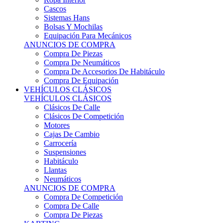
Sistemas Hans
Bolsas Y Mochilas
Equipación Para Mecánicos
ANUNCIOS DE COMPRA
Compra De Piezas
Compra De Neumáticos
Compra De Accesorios De Habitáculo
Compra De Equipación
VEHÍCULOS CLÁSICOS
VEHÍCULOS CLÁSICOS
Clásicos De Calle
Clásicos De Competición
Motores
Cajas De Cambio
Carrocería
Suspensiones
Habitáculo
Llantas
Neumáticos
ANUNCIOS DE COMPRA
Compra De Competición
Compra De Calle
Compra De Piezas
KARTING
KARTING