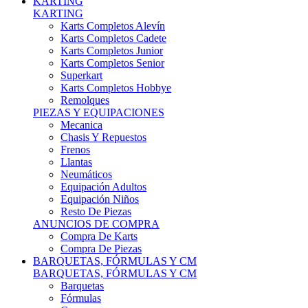
Karts Completos Alevín
Karts Completos Cadete
Karts Completos Junior
Karts Completos Senior
Superkart
Karts Completos Hobbye
Remolques
PIEZAS Y EQUIPACIONES
Mecanica
Chasis Y Repuestos
Frenos
Llantas
Neumáticos
Equipación Adultos
Equipación Niños
Resto De Piezas
ANUNCIOS DE COMPRA
Compra De Karts
Compra De Piezas
BARQUETAS, FÓRMULAS Y CM
BARQUETAS, FÓRMULAS Y CM
Barquetas
Fórmulas
Cm
Prototipos