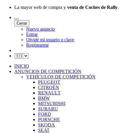
La mayor web de compra y
venta de Coches de Rally
.
Cerrar
Nuevo anuncio
Entrar
Olvidé mi usuario o clave
Registrarme
INICIO
ANUNCIOS DE COMPETICIÓN
VEHÍCULOS DE COMPETICIÓN
PEUGEOT
CITROËN
RENAULT
BMW
MITSUBISHI
SUBARU
FORD
PORSCHE
SKODA
SEAT