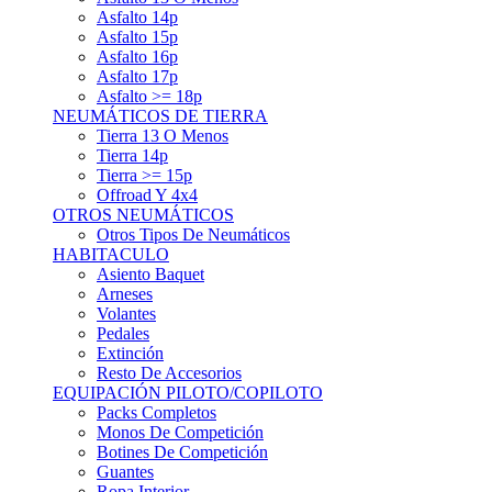
Asfalto 15p
Asfalto 16p
Asfalto 17p
Asfalto >= 18p
NEUMÁTICOS DE TIERRA
Tierra 13 O Menos
Tierra 14p
Tierra >= 15p
Offroad Y 4x4
OTROS NEUMÁTICOS
Otros Tipos De Neumáticos
HABITACULO
Asiento Baquet
Arneses
Volantes
Pedales
Extinción
Resto De Accesorios
EQUIPACIÓN PILOTO/COPILOTO
Packs Completos
Monos De Competición
Botines De Competición
Guantes
Ropa Interior
Cascos