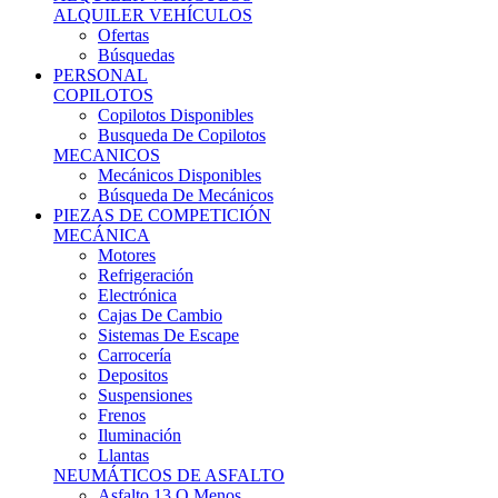
Ofertas
Búsquedas
PERSONAL
COPILOTOS
Copilotos Disponibles
Busqueda De Copilotos
MECANICOS
Mecánicos Disponibles
Búsqueda De Mecánicos
PIEZAS DE COMPETICIÓN
MECÁNICA
Motores
Refrigeración
Electrónica
Cajas De Cambio
Sistemas De Escape
Carrocería
Depositos
Suspensiones
Frenos
Iluminación
Llantas
NEUMÁTICOS DE ASFALTO
Asfalto 13 O Menos
Asfalto 14p