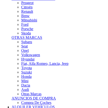
Citroën
Renault
Bmw
Mitsubishi
Ford
Porsche
Skoda
OTRAS MARCAS
Subaru
Seat
Opel
Volkswagen
Hyundai
Fiat, Alfa Romeo, Lancia, Jeep
Toyota
Suzuki
Honda
Mini
Dacia
Audi
Otras Marcas
ANUNCIOS DE COMPRA
Compra De Coches
ALQUILER VEHÍCULOS
ALQUILER VEHÍCULOS