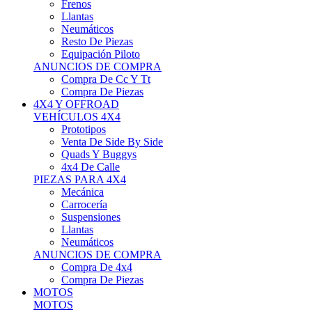
Neumáticos
Resto De Piezas
Equipación Piloto
ANUNCIOS DE COMPRA
Compra De Cc Y Tt
Compra De Piezas
4X4 Y OFFROAD
VEHÍCULOS 4X4
Prototipos
Venta De Side By Side
Quads Y Buggys
4x4 De Calle
PIEZAS PARA 4X4
Mecánica
Carrocería
Suspensiones
Llantas
Neumáticos
ANUNCIOS DE COMPRA
Compra De 4x4
Compra De Piezas
MOTOS
MOTOS
Motos De Circuito