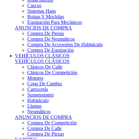
Sistemas Hans
Bolsas Y Mochilas
Equipación Para Mecánicos
ANUNCIOS DE COMPRA
Compra De Piezas
Compra De Neumáticos
Compra De Accesorios De Habitáculo
Compra De Equipación
VEHÍCULOS CLÁSICOS
VEHÍCULOS CLÁSICOS
Clásicos De Calle
Clásicos De Competición
Motores
Cajas De Cambio
Carrocería
Suspensiones
Habitáculo
Llantas
Neumáticos
ANUNCIOS DE COMPRA
Compra De Competición
Compra De Calle
Compra De Piezas
KARTING
KARTING