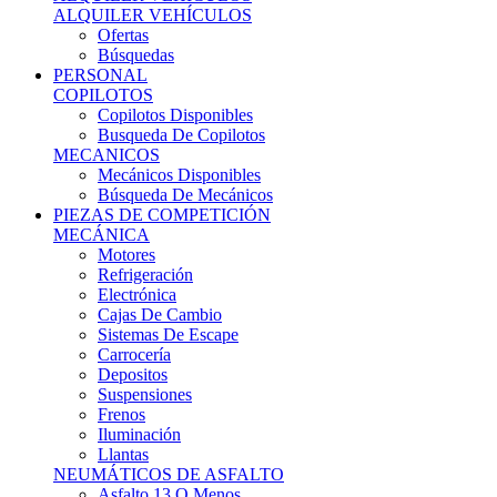
Ofertas
Búsquedas
PERSONAL
COPILOTOS
Copilotos Disponibles
Busqueda De Copilotos
MECANICOS
Mecánicos Disponibles
Búsqueda De Mecánicos
PIEZAS DE COMPETICIÓN
MECÁNICA
Motores
Refrigeración
Electrónica
Cajas De Cambio
Sistemas De Escape
Carrocería
Depositos
Suspensiones
Frenos
Iluminación
Llantas
NEUMÁTICOS DE ASFALTO
Asfalto 13 O Menos
Asfalto 14p