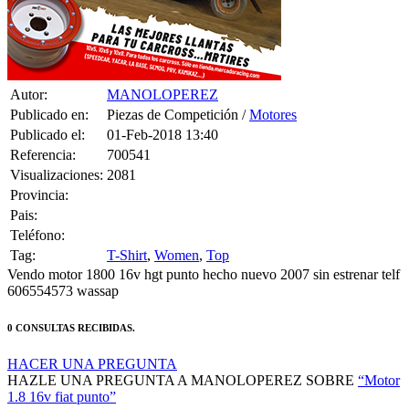
Autor:
MANOLOPEREZ
Publicado en:
Piezas de Competición /
Motores
Publicado el:
01-Feb-2018 13:40
Referencia:
700541
Visualizaciones:
2081
Provincia:
Pais:
Teléfono:
Tag:
T-Shirt
,
Women
,
Top
Vendo motor 1800 16v hgt punto hecho nuevo 2007 sin estrenar telf
606554573 wassap
0 CONSULTAS RECIBIDAS.
HACER UNA PREGUNTA
HAZLE UNA PREGUNTA A MANOLOPEREZ SOBRE
“Motor
1.8 16v fiat punto”
Debes estar logueado para poder realizar la consulta