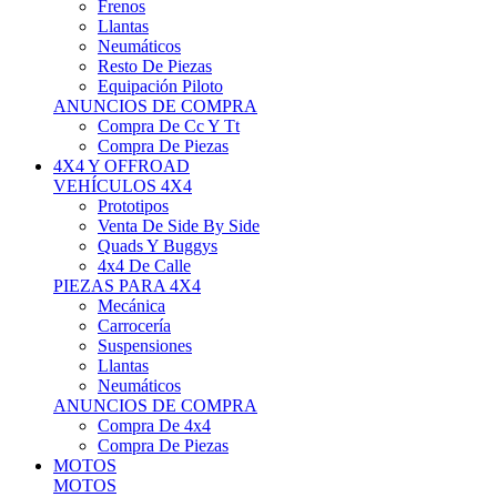
Neumáticos
Resto De Piezas
Equipación Piloto
ANUNCIOS DE COMPRA
Compra De Cc Y Tt
Compra De Piezas
4X4 Y OFFROAD
VEHÍCULOS 4X4
Prototipos
Venta De Side By Side
Quads Y Buggys
4x4 De Calle
PIEZAS PARA 4X4
Mecánica
Carrocería
Suspensiones
Llantas
Neumáticos
ANUNCIOS DE COMPRA
Compra De 4x4
Compra De Piezas
MOTOS
MOTOS
Motos De Circuito