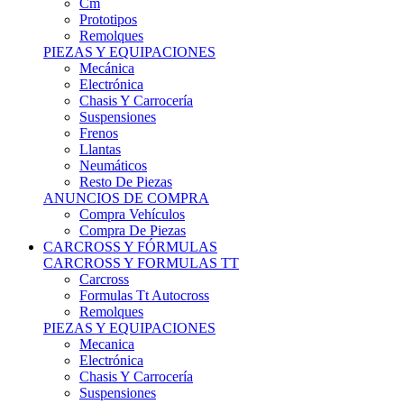
Remolques
PIEZAS Y EQUIPACIONES
Mecánica
Electrónica
Chasis Y Carrocería
Suspensiones
Frenos
Llantas
Neumáticos
Resto De Piezas
ANUNCIOS DE COMPRA
Compra Vehículos
Compra De Piezas
CARCROSS Y FÓRMULAS
CARCROSS Y FORMULAS TT
Carcross
Formulas Tt Autocross
Remolques
PIEZAS Y EQUIPACIONES
Mecanica
Electrónica
Chasis Y Carrocería
Suspensiones
Frenos
Llantas