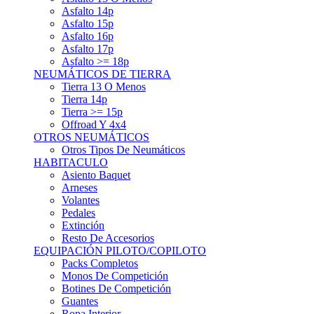
Asfalto 15p
Asfalto 16p
Asfalto 17p
Asfalto >= 18p
NEUMÁTICOS DE TIERRA
Tierra 13 O Menos
Tierra 14p
Tierra >= 15p
Offroad Y 4x4
OTROS NEUMÁTICOS
Otros Tipos De Neumáticos
HABITACULO
Asiento Baquet
Arneses
Volantes
Pedales
Extinción
Resto De Accesorios
EQUIPACIÓN PILOTO/COPILOTO
Packs Completos
Monos De Competición
Botines De Competición
Guantes
Ropa Interior
Cascos