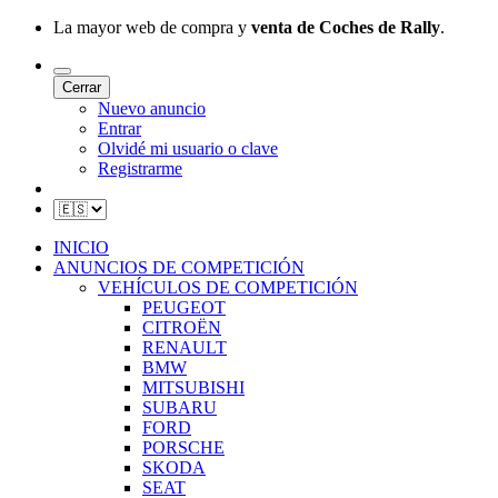
La mayor web de compra y
venta de Coches de Rally
.
Cerrar
Nuevo anuncio
Entrar
Olvidé mi usuario o clave
Registrarme
INICIO
ANUNCIOS DE COMPETICIÓN
VEHÍCULOS DE COMPETICIÓN
PEUGEOT
CITROËN
RENAULT
BMW
MITSUBISHI
SUBARU
FORD
PORSCHE
SKODA
SEAT