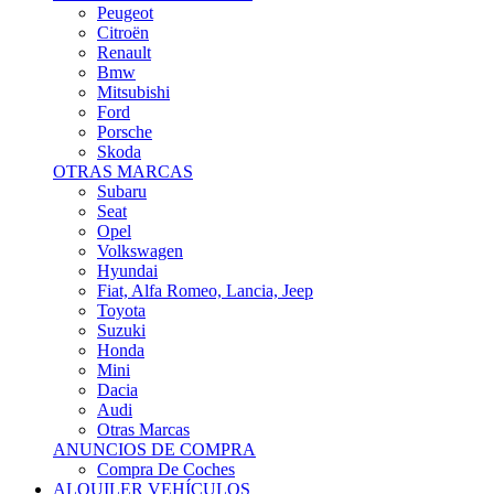
Citroën
Renault
Bmw
Mitsubishi
Ford
Porsche
Skoda
OTRAS MARCAS
Subaru
Seat
Opel
Volkswagen
Hyundai
Fiat, Alfa Romeo, Lancia, Jeep
Toyota
Suzuki
Honda
Mini
Dacia
Audi
Otras Marcas
ANUNCIOS DE COMPRA
Compra De Coches
ALQUILER VEHÍCULOS
ALQUILER VEHÍCULOS