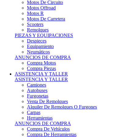
Motos Offroad
Motos R
Motos De Carretera
Scooters
Remolques
PIEZAS Y EQUIPACIONES
Despieces
Equipamiento
Neumáticos
ANUNCIOS DE COMPRA
Compra Motos
Compra Piezas
ASISTENCIA Y TALLER
ASISTENCIA Y TALLER
Camiones
Autobuses
Furgonetas
Venta De Remolques
Alquiler De Remolques O Furgones
Carpas
Herramientas
ANUNCIOS DE COMPRA
Compra De Vehículos
Compra De Herramientas