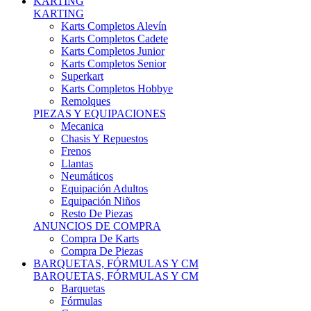
Karts Completos Alevín
Karts Completos Cadete
Karts Completos Junior
Karts Completos Senior
Superkart
Karts Completos Hobbye
Remolques
PIEZAS Y EQUIPACIONES
Mecanica
Chasis Y Repuestos
Frenos
Llantas
Neumáticos
Equipación Adultos
Equipación Niños
Resto De Piezas
ANUNCIOS DE COMPRA
Compra De Karts
Compra De Piezas
BARQUETAS, FÓRMULAS Y CM
BARQUETAS, FÓRMULAS Y CM
Barquetas
Fórmulas
Cm
Prototipos