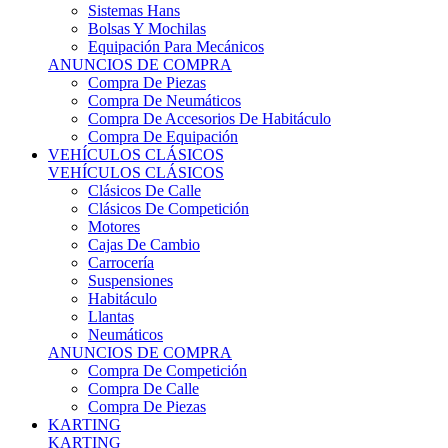
Sistemas Hans
Bolsas Y Mochilas
Equipación Para Mecánicos
ANUNCIOS DE COMPRA
Compra De Piezas
Compra De Neumáticos
Compra De Accesorios De Habitáculo
Compra De Equipación
VEHÍCULOS CLÁSICOS
VEHÍCULOS CLÁSICOS
Clásicos De Calle
Clásicos De Competición
Motores
Cajas De Cambio
Carrocería
Suspensiones
Habitáculo
Llantas
Neumáticos
ANUNCIOS DE COMPRA
Compra De Competición
Compra De Calle
Compra De Piezas
KARTING
KARTING