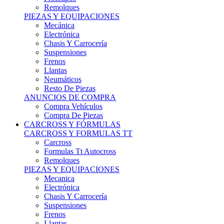
Remolques
PIEZAS Y EQUIPACIONES
Mecánica
Electrónica
Chasis Y Carrocería
Suspensiones
Frenos
Llantas
Neumáticos
Resto De Piezas
ANUNCIOS DE COMPRA
Compra Vehículos
Compra De Piezas
CARCROSS Y FÓRMULAS
CARCROSS Y FORMULAS TT
Carcross
Formulas Tt Autocross
Remolques
PIEZAS Y EQUIPACIONES
Mecanica
Electrónica
Chasis Y Carrocería
Suspensiones
Frenos
Llantas