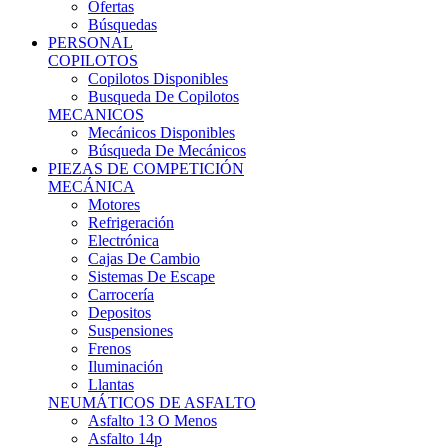
Ofertas
Búsquedas
PERSONAL
COPILOTOS
Copilotos Disponibles
Busqueda De Copilotos
MECANICOS
Mecánicos Disponibles
Búsqueda De Mecánicos
PIEZAS DE COMPETICIÓN
MECÁNICA
Motores
Refrigeración
Electrónica
Cajas De Cambio
Sistemas De Escape
Carrocería
Depositos
Suspensiones
Frenos
Iluminación
Llantas
NEUMÁTICOS DE ASFALTO
Asfalto 13 O Menos
Asfalto 14p