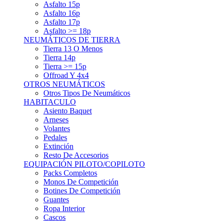
Asfalto 15p
Asfalto 16p
Asfalto 17p
Asfalto >= 18p
NEUMÁTICOS DE TIERRA
Tierra 13 O Menos
Tierra 14p
Tierra >= 15p
Offroad Y 4x4
OTROS NEUMÁTICOS
Otros Tipos De Neumáticos
HABITACULO
Asiento Baquet
Arneses
Volantes
Pedales
Extinción
Resto De Accesorios
EQUIPACIÓN PILOTO/COPILOTO
Packs Completos
Monos De Competición
Botines De Competición
Guantes
Ropa Interior
Cascos