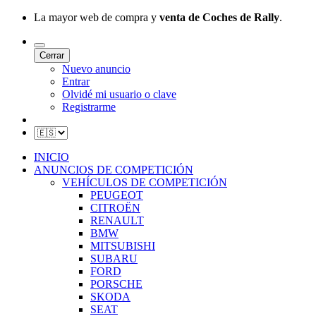
La mayor web de compra y
venta de Coches de Rally
.
Cerrar
Nuevo anuncio
Entrar
Olvidé mi usuario o clave
Registrarme
INICIO
ANUNCIOS DE COMPETICIÓN
VEHÍCULOS DE COMPETICIÓN
PEUGEOT
CITROËN
RENAULT
BMW
MITSUBISHI
SUBARU
FORD
PORSCHE
SKODA
SEAT