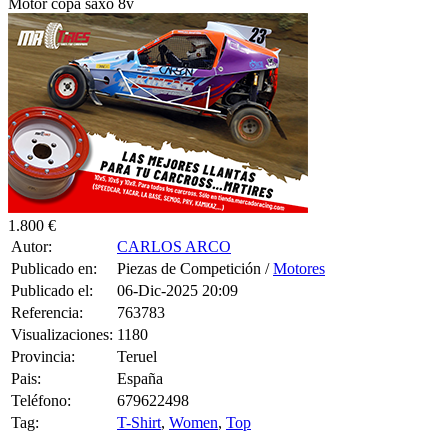
Motor copa saxo 8v
1.800 €
Autor:
CARLOS ARCO
Publicado en:
Piezas de Competición /
Motores
Publicado el:
06-Dic-2025 20:09
Referencia:
763783
Visualizaciones:
1180
Provincia:
Teruel
Pais:
España
Teléfono:
679622498
Tag:
T-Shirt
,
Women
,
Top