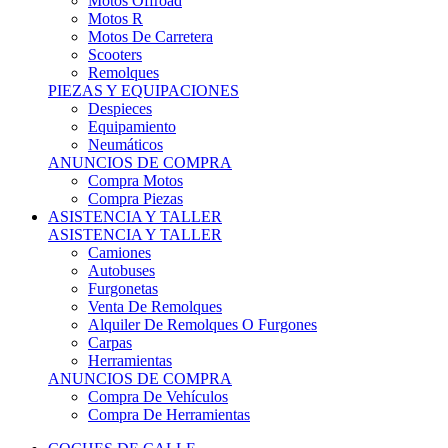
Motos Offroad
Motos R
Motos De Carretera
Scooters
Remolques
PIEZAS Y EQUIPACIONES
Despieces
Equipamiento
Neumáticos
ANUNCIOS DE COMPRA
Compra Motos
Compra Piezas
ASISTENCIA Y TALLER
ASISTENCIA Y TALLER
Camiones
Autobuses
Furgonetas
Venta De Remolques
Alquiler De Remolques O Furgones
Carpas
Herramientas
ANUNCIOS DE COMPRA
Compra De Vehículos
Compra De Herramientas