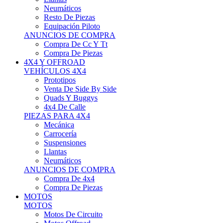
Neumáticos
Resto De Piezas
Equipación Piloto
ANUNCIOS DE COMPRA
Compra De Cc Y Tt
Compra De Piezas
4X4 Y OFFROAD
VEHÍCULOS 4X4
Prototipos
Venta De Side By Side
Quads Y Buggys
4x4 De Calle
PIEZAS PARA 4X4
Mecánica
Carrocería
Suspensiones
Llantas
Neumáticos
ANUNCIOS DE COMPRA
Compra De 4x4
Compra De Piezas
MOTOS
MOTOS
Motos De Circuito