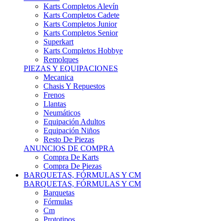
Karts Completos Alevín
Karts Completos Cadete
Karts Completos Junior
Karts Completos Senior
Superkart
Karts Completos Hobbye
Remolques
PIEZAS Y EQUIPACIONES
Mecanica
Chasis Y Repuestos
Frenos
Llantas
Neumáticos
Equipación Adultos
Equipación Niños
Resto De Piezas
ANUNCIOS DE COMPRA
Compra De Karts
Compra De Piezas
BARQUETAS, FÓRMULAS Y CM
BARQUETAS, FÓRMULAS Y CM
Barquetas
Fórmulas
Cm
Prototipos