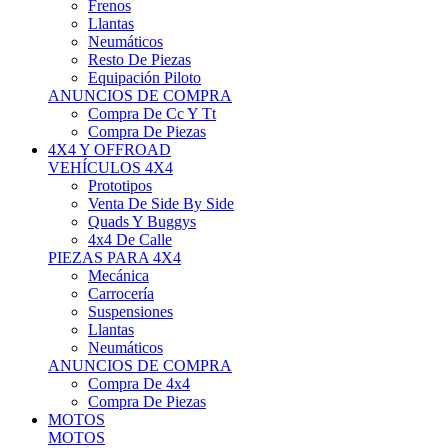
Neumáticos
Resto De Piezas
Equipación Piloto
ANUNCIOS DE COMPRA
Compra De Cc Y Tt
Compra De Piezas
4X4 Y OFFROAD
VEHÍCULOS 4X4
Prototipos
Venta De Side By Side
Quads Y Buggys
4x4 De Calle
PIEZAS PARA 4X4
Mecánica
Carrocería
Suspensiones
Llantas
Neumáticos
ANUNCIOS DE COMPRA
Compra De 4x4
Compra De Piezas
MOTOS
MOTOS
Motos De Circuito