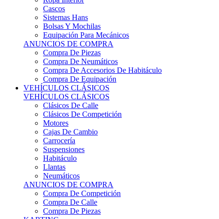
Sistemas Hans
Bolsas Y Mochilas
Equipación Para Mecánicos
ANUNCIOS DE COMPRA
Compra De Piezas
Compra De Neumáticos
Compra De Accesorios De Habitáculo
Compra De Equipación
VEHÍCULOS CLÁSICOS
VEHÍCULOS CLÁSICOS
Clásicos De Calle
Clásicos De Competición
Motores
Cajas De Cambio
Carrocería
Suspensiones
Habitáculo
Llantas
Neumáticos
ANUNCIOS DE COMPRA
Compra De Competición
Compra De Calle
Compra De Piezas
KARTING
KARTING