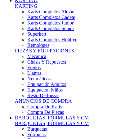
Karts Completos Alevín
Karts Completos Cadete
Karts Completos Junior
Karts Completos Senior
Superkart
Karts Completos Hobbye
Remolques
PIEZAS Y EQUIPACIONES
Mecanica
Chasis Y Repuestos
Frenos
Llantas
Neumáticos
Equipación Adultos
Equipación Niños
Resto De Piezas
ANUNCIOS DE COMPRA
Compra De Karts
Compra De Piezas
BARQUETAS, FÓRMULAS Y CM
BARQUETAS, FÓRMULAS Y CM
Barquetas
Fórmulas
Cm
Prototipos