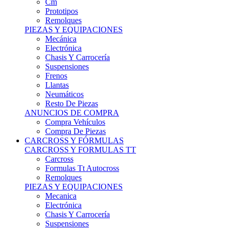
Remolques
PIEZAS Y EQUIPACIONES
Mecánica
Electrónica
Chasis Y Carrocería
Suspensiones
Frenos
Llantas
Neumáticos
Resto De Piezas
ANUNCIOS DE COMPRA
Compra Vehículos
Compra De Piezas
CARCROSS Y FÓRMULAS
CARCROSS Y FORMULAS TT
Carcross
Formulas Tt Autocross
Remolques
PIEZAS Y EQUIPACIONES
Mecanica
Electrónica
Chasis Y Carrocería
Suspensiones
Frenos
Llantas