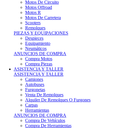
Motos Offroad
Motos R
Motos De Carretera
Scooters
Remolques
PIEZAS Y EQUIPACIONES
Despieces
Equipamiento
Neumáticos
ANUNCIOS DE COMPRA
Compra Motos
Compra Piezas
ASISTENCIA Y TALLER
ASISTENCIA Y TALLER
Camiones
Autobuses
Furgonetas
Venta De Remolques
Alquiler De Remolques O Furgones
Carpas
Herramientas
ANUNCIOS DE COMPRA
Compra De Vehículos
Compra De Herramientas