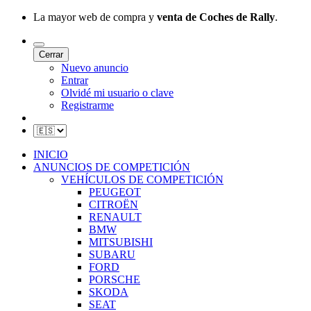
La mayor web de compra y
venta de Coches de Rally
.
Cerrar
Nuevo anuncio
Entrar
Olvidé mi usuario o clave
Registrarme
INICIO
ANUNCIOS DE COMPETICIÓN
VEHÍCULOS DE COMPETICIÓN
PEUGEOT
CITROËN
RENAULT
BMW
MITSUBISHI
SUBARU
FORD
PORSCHE
SKODA
SEAT