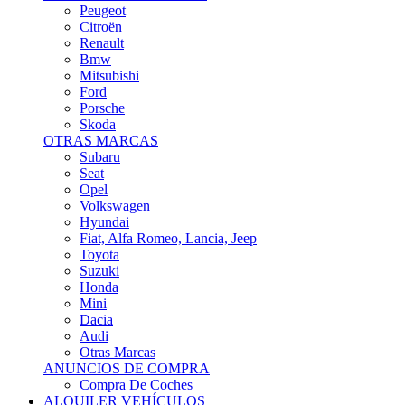
Citroën
Renault
Bmw
Mitsubishi
Ford
Porsche
Skoda
OTRAS MARCAS
Subaru
Seat
Opel
Volkswagen
Hyundai
Fiat, Alfa Romeo, Lancia, Jeep
Toyota
Suzuki
Honda
Mini
Dacia
Audi
Otras Marcas
ANUNCIOS DE COMPRA
Compra De Coches
ALQUILER VEHÍCULOS
ALQUILER VEHÍCULOS