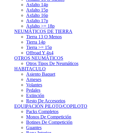
Asfalto 15p
Asfalto 16p
Asfalto 17p
Asfalto >= 18p
NEUMÁTICOS DE TIERRA
Tierra 13 O Menos
Tierra 14p
Tierra >= 15p
Offroad Y 4x4
OTROS NEUMÁTICOS
Otros Tipos De Neumáticos
HABITACULO
Asiento Baquet
Arneses
Volantes
Pedales
Extinción
Resto De Accesorios
EQUIPACIÓN PILOTO/COPILOTO
Packs Completos
Monos De Competición
Botines De Competición
Guantes
Ropa Interior
Cascos