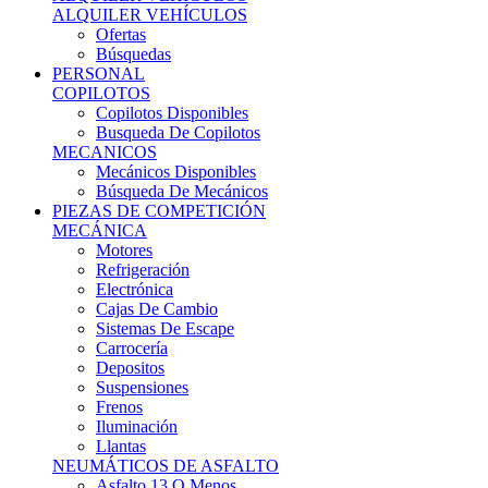
Ofertas
Búsquedas
PERSONAL
COPILOTOS
Copilotos Disponibles
Busqueda De Copilotos
MECANICOS
Mecánicos Disponibles
Búsqueda De Mecánicos
PIEZAS DE COMPETICIÓN
MECÁNICA
Motores
Refrigeración
Electrónica
Cajas De Cambio
Sistemas De Escape
Carrocería
Depositos
Suspensiones
Frenos
Iluminación
Llantas
NEUMÁTICOS DE ASFALTO
Asfalto 13 O Menos
Asfalto 14p