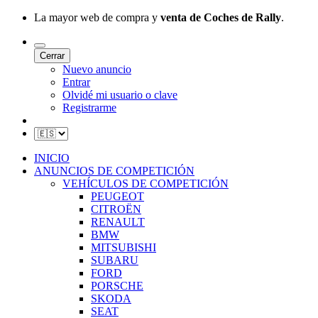
La mayor web de compra y
venta de Coches de Rally
.
Cerrar
Nuevo anuncio
Entrar
Olvidé mi usuario o clave
Registrarme
INICIO
ANUNCIOS DE COMPETICIÓN
VEHÍCULOS DE COMPETICIÓN
PEUGEOT
CITROËN
RENAULT
BMW
MITSUBISHI
SUBARU
FORD
PORSCHE
SKODA
SEAT