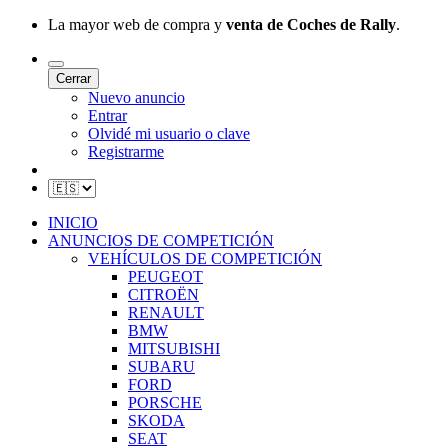
La mayor web de compra y
venta de Coches de Rally
.
Cerrar
Nuevo anuncio
Entrar
Olvidé mi usuario o clave
Registrarme
INICIO
ANUNCIOS DE COMPETICIÓN
VEHÍCULOS DE COMPETICIÓN
PEUGEOT
CITROËN
RENAULT
BMW
MITSUBISHI
SUBARU
FORD
PORSCHE
SKODA
SEAT