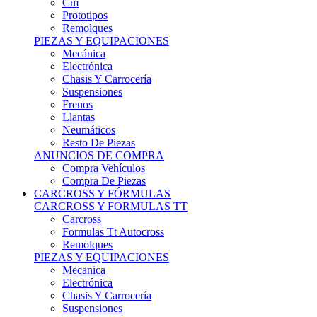
Remolques
PIEZAS Y EQUIPACIONES
Mecánica
Electrónica
Chasis Y Carrocería
Suspensiones
Frenos
Llantas
Neumáticos
Resto De Piezas
ANUNCIOS DE COMPRA
Compra Vehículos
Compra De Piezas
CARCROSS Y FÓRMULAS
CARCROSS Y FORMULAS TT
Carcross
Formulas Tt Autocross
Remolques
PIEZAS Y EQUIPACIONES
Mecanica
Electrónica
Chasis Y Carrocería
Suspensiones
Frenos
Llantas