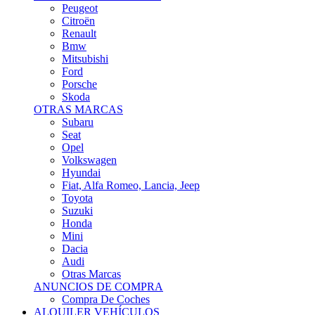
Citroën
Renault
Bmw
Mitsubishi
Ford
Porsche
Skoda
OTRAS MARCAS
Subaru
Seat
Opel
Volkswagen
Hyundai
Fiat, Alfa Romeo, Lancia, Jeep
Toyota
Suzuki
Honda
Mini
Dacia
Audi
Otras Marcas
ANUNCIOS DE COMPRA
Compra De Coches
ALQUILER VEHÍCULOS
ALQUILER VEHÍCULOS