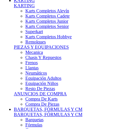
Karts Completos Alevín
Karts Completos Cadete
Karts Completos Junior
Karts Completos Senior
Superkart
Karts Completos Hobbye
Remolques
PIEZAS Y EQUIPACIONES
Mecanica
Chasis Y Repuestos
Frenos
Llantas
Neumáticos
Equipación Adultos
Equipación Niños
Resto De Piezas
ANUNCIOS DE COMPRA
Compra De Karts
Compra De Piezas
BARQUETAS, FÓRMULAS Y CM
BARQUETAS, FÓRMULAS Y CM
Barquetas
Fórmulas
Cm
Prototipos