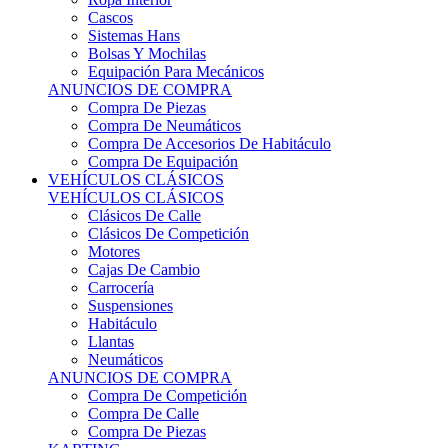
Sistemas Hans
Bolsas Y Mochilas
Equipación Para Mecánicos
ANUNCIOS DE COMPRA
Compra De Piezas
Compra De Neumáticos
Compra De Accesorios De Habitáculo
Compra De Equipación
VEHÍCULOS CLÁSICOS
VEHÍCULOS CLÁSICOS
Clásicos De Calle
Clásicos De Competición
Motores
Cajas De Cambio
Carrocería
Suspensiones
Habitáculo
Llantas
Neumáticos
ANUNCIOS DE COMPRA
Compra De Competición
Compra De Calle
Compra De Piezas
KARTING
KARTING