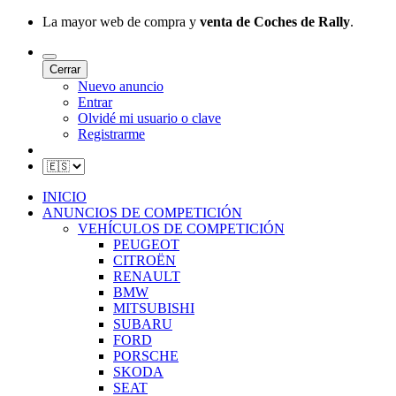
La mayor web de compra y
venta de Coches de Rally
.
Cerrar
Nuevo anuncio
Entrar
Olvidé mi usuario o clave
Registrarme
INICIO
ANUNCIOS DE COMPETICIÓN
VEHÍCULOS DE COMPETICIÓN
PEUGEOT
CITROËN
RENAULT
BMW
MITSUBISHI
SUBARU
FORD
PORSCHE
SKODA
SEAT