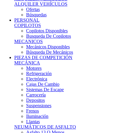
Ofertas
Búsquedas
PERSONAL
COPILOTOS
Copilotos Disponibles
Busqueda De Copilotos
MECANICOS
Mecánicos Disponibles
Búsqueda De Mecánicos
PIEZAS DE COMPETICIÓN
MECÁNICA
Motores
Refrigeración
Electrónica
Cajas De Cambio
Sistemas De Escape
Carrocería
Depositos
Suspensiones
Frenos
Iluminación
Llantas
NEUMÁTICOS DE ASFALTO
Asfalto 13 O Menos
Asfalto 14p