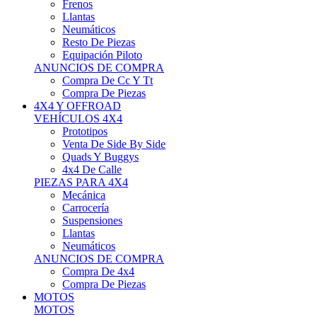
Neumáticos
Resto De Piezas
Equipación Piloto
ANUNCIOS DE COMPRA
Compra De Cc Y Tt
Compra De Piezas
4X4 Y OFFROAD
VEHÍCULOS 4X4
Prototipos
Venta De Side By Side
Quads Y Buggys
4x4 De Calle
PIEZAS PARA 4X4
Mecánica
Carrocería
Suspensiones
Llantas
Neumáticos
ANUNCIOS DE COMPRA
Compra De 4x4
Compra De Piezas
MOTOS
MOTOS
Motos De Circuito