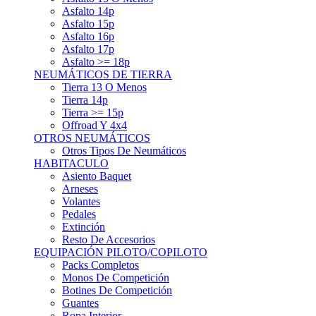
Asfalto 15p
Asfalto 16p
Asfalto 17p
Asfalto >= 18p
NEUMÁTICOS DE TIERRA
Tierra 13 O Menos
Tierra 14p
Tierra >= 15p
Offroad Y 4x4
OTROS NEUMÁTICOS
Otros Tipos De Neumáticos
HABITACULO
Asiento Baquet
Arneses
Volantes
Pedales
Extinción
Resto De Accesorios
EQUIPACIÓN PILOTO/COPILOTO
Packs Completos
Monos De Competición
Botines De Competición
Guantes
Ropa Interior
Cascos