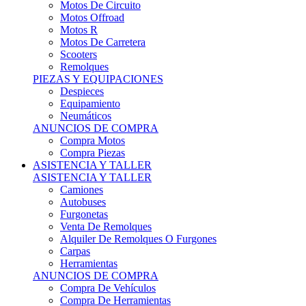
Motos Offroad
Motos R
Motos De Carretera
Scooters
Remolques
PIEZAS Y EQUIPACIONES
Despieces
Equipamiento
Neumáticos
ANUNCIOS DE COMPRA
Compra Motos
Compra Piezas
ASISTENCIA Y TALLER
ASISTENCIA Y TALLER
Camiones
Autobuses
Furgonetas
Venta De Remolques
Alquiler De Remolques O Furgones
Carpas
Herramientas
ANUNCIOS DE COMPRA
Compra De Vehículos
Compra De Herramientas