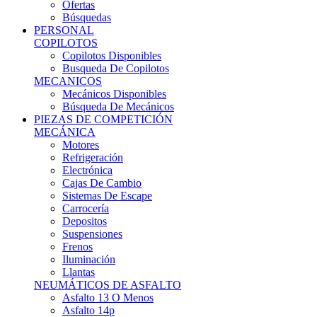
Ofertas
Búsquedas
PERSONAL
COPILOTOS
Copilotos Disponibles
Busqueda De Copilotos
MECANICOS
Mecánicos Disponibles
Búsqueda De Mecánicos
PIEZAS DE COMPETICIÓN
MECÁNICA
Motores
Refrigeración
Electrónica
Cajas De Cambio
Sistemas De Escape
Carrocería
Depositos
Suspensiones
Frenos
Iluminación
Llantas
NEUMÁTICOS DE ASFALTO
Asfalto 13 O Menos
Asfalto 14p