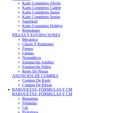
Karts Completos Alevín
Karts Completos Cadete
Karts Completos Junior
Karts Completos Senior
Superkart
Karts Completos Hobbye
Remolques
PIEZAS Y EQUIPACIONES
Mecanica
Chasis Y Repuestos
Frenos
Llantas
Neumáticos
Equipación Adultos
Equipación Niños
Resto De Piezas
ANUNCIOS DE COMPRA
Compra De Karts
Compra De Piezas
BARQUETAS, FÓRMULAS Y CM
BARQUETAS, FÓRMULAS Y CM
Barquetas
Fórmulas
Cm
Prototipos