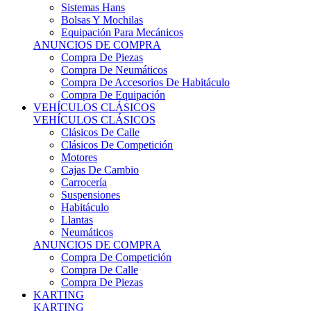
Sistemas Hans
Bolsas Y Mochilas
Equipación Para Mecánicos
ANUNCIOS DE COMPRA
Compra De Piezas
Compra De Neumáticos
Compra De Accesorios De Habitáculo
Compra De Equipación
VEHÍCULOS CLÁSICOS
VEHÍCULOS CLÁSICOS
Clásicos De Calle
Clásicos De Competición
Motores
Cajas De Cambio
Carrocería
Suspensiones
Habitáculo
Llantas
Neumáticos
ANUNCIOS DE COMPRA
Compra De Competición
Compra De Calle
Compra De Piezas
KARTING
KARTING