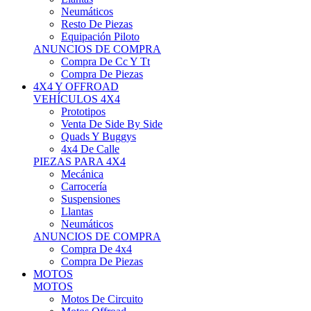
Neumáticos
Resto De Piezas
Equipación Piloto
ANUNCIOS DE COMPRA
Compra De Cc Y Tt
Compra De Piezas
4X4 Y OFFROAD
VEHÍCULOS 4X4
Prototipos
Venta De Side By Side
Quads Y Buggys
4x4 De Calle
PIEZAS PARA 4X4
Mecánica
Carrocería
Suspensiones
Llantas
Neumáticos
ANUNCIOS DE COMPRA
Compra De 4x4
Compra De Piezas
MOTOS
MOTOS
Motos De Circuito