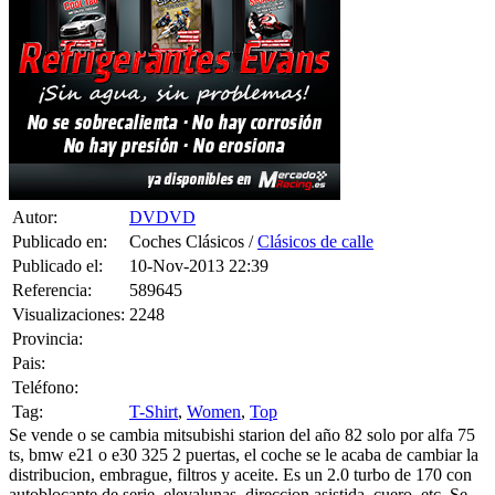
Autor:
DVDVD
Publicado en:
Coches Clásicos /
Clásicos de calle
Publicado el:
10-Nov-2013 22:39
Referencia:
589645
Visualizaciones:
2248
Provincia:
Pais:
Teléfono:
Tag:
T-Shirt
,
Women
,
Top
Se vende o se cambia mitsubishi starion del año 82 solo por alfa 75
ts, bmw e21 o e30 325 2 puertas, el coche se le acaba de cambiar la
distribucion, embrague, filtros y aceite. Es un 2.0 turbo de 170 con
autoblocante de serie, elevalunas, direccion asistida, cuero, etc. Se