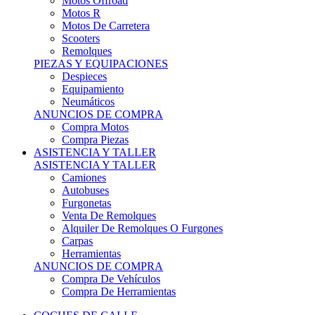
Motos Offroad
Motos R
Motos De Carretera
Scooters
Remolques
PIEZAS Y EQUIPACIONES
Despieces
Equipamiento
Neumáticos
ANUNCIOS DE COMPRA
Compra Motos
Compra Piezas
ASISTENCIA Y TALLER
ASISTENCIA Y TALLER
Camiones
Autobuses
Furgonetas
Venta De Remolques
Alquiler De Remolques O Furgones
Carpas
Herramientas
ANUNCIOS DE COMPRA
Compra De Vehículos
Compra De Herramientas