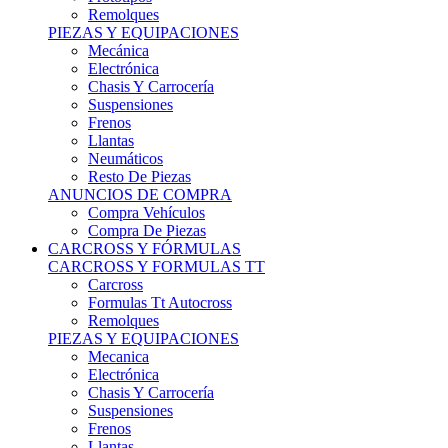
Remolques
PIEZAS Y EQUIPACIONES
Mecánica
Electrónica
Chasis Y Carrocería
Suspensiones
Frenos
Llantas
Neumáticos
Resto De Piezas
ANUNCIOS DE COMPRA
Compra Vehículos
Compra De Piezas
CARCROSS Y FÓRMULAS
CARCROSS Y FORMULAS TT
Carcross
Formulas Tt Autocross
Remolques
PIEZAS Y EQUIPACIONES
Mecanica
Electrónica
Chasis Y Carrocería
Suspensiones
Frenos
Llantas