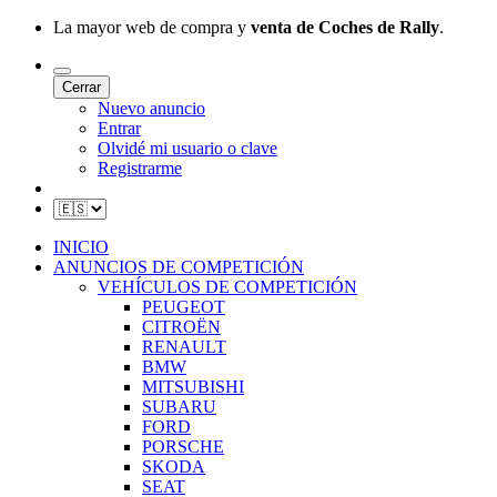
La mayor web de compra y
venta de Coches de Rally
.
Cerrar
Nuevo anuncio
Entrar
Olvidé mi usuario o clave
Registrarme
INICIO
ANUNCIOS DE COMPETICIÓN
VEHÍCULOS DE COMPETICIÓN
PEUGEOT
CITROËN
RENAULT
BMW
MITSUBISHI
SUBARU
FORD
PORSCHE
SKODA
SEAT