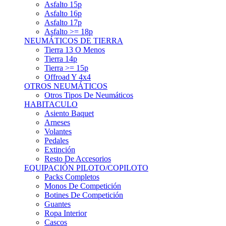
Asfalto 15p
Asfalto 16p
Asfalto 17p
Asfalto >= 18p
NEUMÁTICOS DE TIERRA
Tierra 13 O Menos
Tierra 14p
Tierra >= 15p
Offroad Y 4x4
OTROS NEUMÁTICOS
Otros Tipos De Neumáticos
HABITACULO
Asiento Baquet
Arneses
Volantes
Pedales
Extinción
Resto De Accesorios
EQUIPACIÓN PILOTO/COPILOTO
Packs Completos
Monos De Competición
Botines De Competición
Guantes
Ropa Interior
Cascos