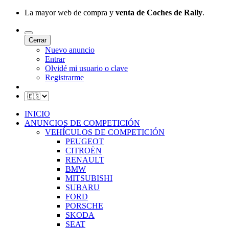
La mayor web de compra y
venta de Coches de Rally
.
Cerrar
Nuevo anuncio
Entrar
Olvidé mi usuario o clave
Registrarme
INICIO
ANUNCIOS DE COMPETICIÓN
VEHÍCULOS DE COMPETICIÓN
PEUGEOT
CITROËN
RENAULT
BMW
MITSUBISHI
SUBARU
FORD
PORSCHE
SKODA
SEAT