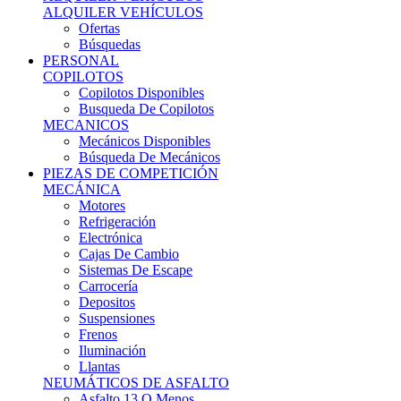
Ofertas
Búsquedas
PERSONAL
COPILOTOS
Copilotos Disponibles
Busqueda De Copilotos
MECANICOS
Mecánicos Disponibles
Búsqueda De Mecánicos
PIEZAS DE COMPETICIÓN
MECÁNICA
Motores
Refrigeración
Electrónica
Cajas De Cambio
Sistemas De Escape
Carrocería
Depositos
Suspensiones
Frenos
Iluminación
Llantas
NEUMÁTICOS DE ASFALTO
Asfalto 13 O Menos
Asfalto 14p