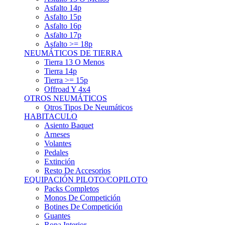
Asfalto 15p
Asfalto 16p
Asfalto 17p
Asfalto >= 18p
NEUMÁTICOS DE TIERRA
Tierra 13 O Menos
Tierra 14p
Tierra >= 15p
Offroad Y 4x4
OTROS NEUMÁTICOS
Otros Tipos De Neumáticos
HABITACULO
Asiento Baquet
Arneses
Volantes
Pedales
Extinción
Resto De Accesorios
EQUIPACIÓN PILOTO/COPILOTO
Packs Completos
Monos De Competición
Botines De Competición
Guantes
Ropa Interior
Cascos