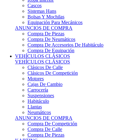
Sistemas Hans
Bolsas Y Mochilas
Equipación Para Mecánicos
ANUNCIOS DE COMPRA
Compra De Piezas
Compra De Neumáticos
Compra De Accesorios De Habitáculo
Compra De Equipación
VEHÍCULOS CLÁSICOS
VEHÍCULOS CLÁSICOS
Clásicos De Calle
Clásicos De Competición
Motores
Cajas De Cambio
Carrocería
Suspensiones
Habitáculo
Llantas
Neumáticos
ANUNCIOS DE COMPRA
Compra De Competición
Compra De Calle
Compra De Piezas
KARTING
KARTING