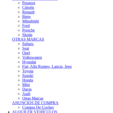
Citroën
Renault
Bmw
Mitsubishi
Ford
Porsche
Skoda
OTRAS MARCAS
Subaru
Seat
Opel
Volkswagen
Hyundai
Fiat, Alfa Romeo, Lancia, Jeep
Toyota
Suzuki
Honda
Mini
Dacia
Audi
Otras Marcas
ANUNCIOS DE COMPRA
Compra De Coches
ALQUILER VEHÍCULOS
ALQUILER VEHÍCULOS