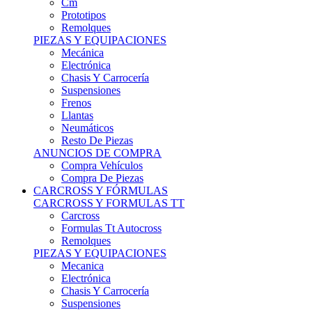
Remolques
PIEZAS Y EQUIPACIONES
Mecánica
Electrónica
Chasis Y Carrocería
Suspensiones
Frenos
Llantas
Neumáticos
Resto De Piezas
ANUNCIOS DE COMPRA
Compra Vehículos
Compra De Piezas
CARCROSS Y FÓRMULAS
CARCROSS Y FORMULAS TT
Carcross
Formulas Tt Autocross
Remolques
PIEZAS Y EQUIPACIONES
Mecanica
Electrónica
Chasis Y Carrocería
Suspensiones
Frenos
Llantas