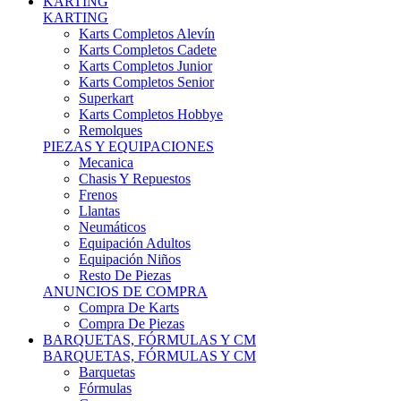
Karts Completos Alevín
Karts Completos Cadete
Karts Completos Junior
Karts Completos Senior
Superkart
Karts Completos Hobbye
Remolques
PIEZAS Y EQUIPACIONES
Mecanica
Chasis Y Repuestos
Frenos
Llantas
Neumáticos
Equipación Adultos
Equipación Niños
Resto De Piezas
ANUNCIOS DE COMPRA
Compra De Karts
Compra De Piezas
BARQUETAS, FÓRMULAS Y CM
BARQUETAS, FÓRMULAS Y CM
Barquetas
Fórmulas
Cm
Prototipos