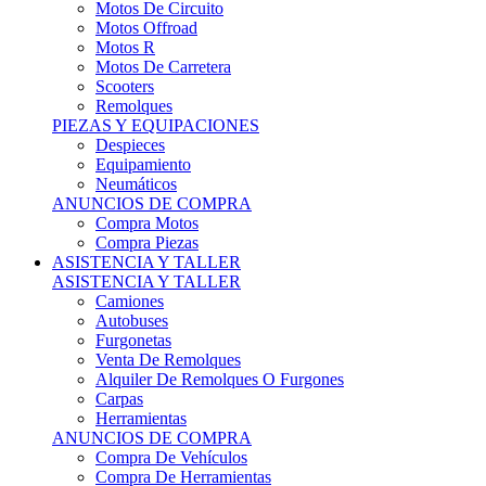
Motos Offroad
Motos R
Motos De Carretera
Scooters
Remolques
PIEZAS Y EQUIPACIONES
Despieces
Equipamiento
Neumáticos
ANUNCIOS DE COMPRA
Compra Motos
Compra Piezas
ASISTENCIA Y TALLER
ASISTENCIA Y TALLER
Camiones
Autobuses
Furgonetas
Venta De Remolques
Alquiler De Remolques O Furgones
Carpas
Herramientas
ANUNCIOS DE COMPRA
Compra De Vehículos
Compra De Herramientas