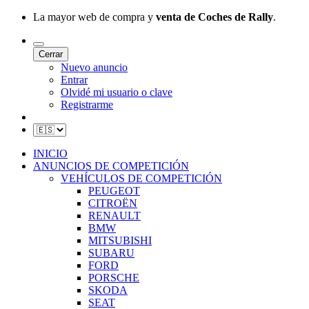
La mayor web de compra y
venta de Coches de Rally
.
Cerrar
Nuevo anuncio
Entrar
Olvidé mi usuario o clave
Registrarme
INICIO
ANUNCIOS DE COMPETICIÓN
VEHÍCULOS DE COMPETICIÓN
PEUGEOT
CITROËN
RENAULT
BMW
MITSUBISHI
SUBARU
FORD
PORSCHE
SKODA
SEAT