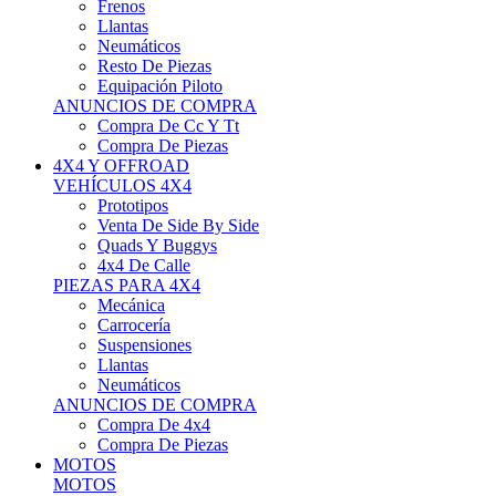
Neumáticos
Resto De Piezas
Equipación Piloto
ANUNCIOS DE COMPRA
Compra De Cc Y Tt
Compra De Piezas
4X4 Y OFFROAD
VEHÍCULOS 4X4
Prototipos
Venta De Side By Side
Quads Y Buggys
4x4 De Calle
PIEZAS PARA 4X4
Mecánica
Carrocería
Suspensiones
Llantas
Neumáticos
ANUNCIOS DE COMPRA
Compra De 4x4
Compra De Piezas
MOTOS
MOTOS
Motos De Circuito