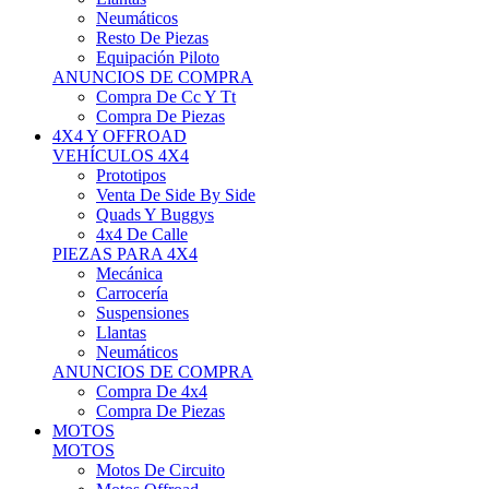
Neumáticos
Resto De Piezas
Equipación Piloto
ANUNCIOS DE COMPRA
Compra De Cc Y Tt
Compra De Piezas
4X4 Y OFFROAD
VEHÍCULOS 4X4
Prototipos
Venta De Side By Side
Quads Y Buggys
4x4 De Calle
PIEZAS PARA 4X4
Mecánica
Carrocería
Suspensiones
Llantas
Neumáticos
ANUNCIOS DE COMPRA
Compra De 4x4
Compra De Piezas
MOTOS
MOTOS
Motos De Circuito