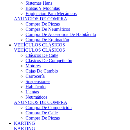
Sistemas Hans
Bolsas Y Mochilas
Equipación Para Mecánicos
ANUNCIOS DE COMPRA
Compra De Piezas
Compra De Neumáticos
Compra De Accesorios De Habitáculo
Compra De Equipación
VEHÍCULOS CLÁSICOS
VEHÍCULOS CLÁSICOS
Clásicos De Calle
Clásicos De Competición
Motores
Cajas De Cambio
Carrocería
Suspensiones
Habitáculo
Llantas
Neumáticos
ANUNCIOS DE COMPRA
Compra De Competición
Compra De Calle
Compra De Piezas
KARTING
KARTING