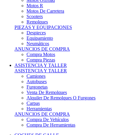
Motos Offroad
Motos R
Motos De Carretera
Scooters
Remolques
PIEZAS Y EQUIPACIONES
Despieces
Equipamiento
Neumáticos
ANUNCIOS DE COMPRA
Compra Motos
Compra Piezas
ASISTENCIA Y TALLER
ASISTENCIA Y TALLER
Camiones
Autobuses
Furgonetas
Venta De Remolques
Alquiler De Remolques O Furgones
Carpas
Herramientas
ANUNCIOS DE COMPRA
Compra De Vehículos
Compra De Herramientas