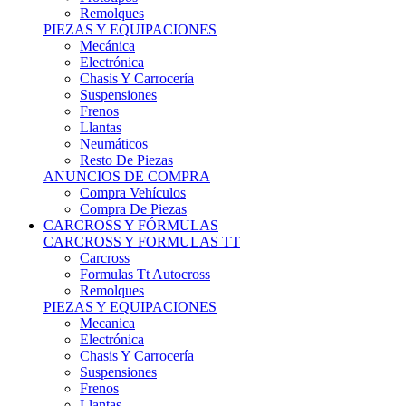
Remolques
PIEZAS Y EQUIPACIONES
Mecánica
Electrónica
Chasis Y Carrocería
Suspensiones
Frenos
Llantas
Neumáticos
Resto De Piezas
ANUNCIOS DE COMPRA
Compra Vehículos
Compra De Piezas
CARCROSS Y FÓRMULAS
CARCROSS Y FORMULAS TT
Carcross
Formulas Tt Autocross
Remolques
PIEZAS Y EQUIPACIONES
Mecanica
Electrónica
Chasis Y Carrocería
Suspensiones
Frenos
Llantas