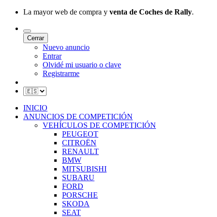
La mayor web de compra y
venta de Coches de Rally
.
Cerrar
Nuevo anuncio
Entrar
Olvidé mi usuario o clave
Registrarme
INICIO
ANUNCIOS DE COMPETICIÓN
VEHÍCULOS DE COMPETICIÓN
PEUGEOT
CITROËN
RENAULT
BMW
MITSUBISHI
SUBARU
FORD
PORSCHE
SKODA
SEAT