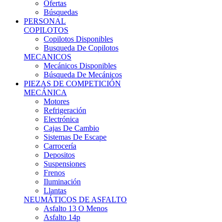
Ofertas
Búsquedas
PERSONAL
COPILOTOS
Copilotos Disponibles
Busqueda De Copilotos
MECANICOS
Mecánicos Disponibles
Búsqueda De Mecánicos
PIEZAS DE COMPETICIÓN
MECÁNICA
Motores
Refrigeración
Electrónica
Cajas De Cambio
Sistemas De Escape
Carrocería
Depositos
Suspensiones
Frenos
Iluminación
Llantas
NEUMÁTICOS DE ASFALTO
Asfalto 13 O Menos
Asfalto 14p