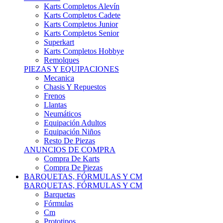
Karts Completos Alevín
Karts Completos Cadete
Karts Completos Junior
Karts Completos Senior
Superkart
Karts Completos Hobbye
Remolques
PIEZAS Y EQUIPACIONES
Mecanica
Chasis Y Repuestos
Frenos
Llantas
Neumáticos
Equipación Adultos
Equipación Niños
Resto De Piezas
ANUNCIOS DE COMPRA
Compra De Karts
Compra De Piezas
BARQUETAS, FÓRMULAS Y CM
BARQUETAS, FÓRMULAS Y CM
Barquetas
Fórmulas
Cm
Prototipos