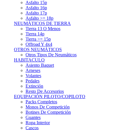
Asfalto 15p
Asfalto 16p
Asfalto 17p
Asfalto >= 18p
NEUMÁTICOS DE TIERRA
Tierra 13 O Menos
Tierra 14p
Tierra >= 15p
Offroad Y 4x4
OTROS NEUMÁTICOS
Otros Tipos De Neumáticos
HABITACULO
Asiento Baquet
Arneses
Volantes
Pedales
Extinción
Resto De Accesorios
EQUIPACIÓN PILOTO/COPILOTO
Packs Completos
Monos De Competición
Botines De Competición
Guantes
Ropa Interior
Cascos