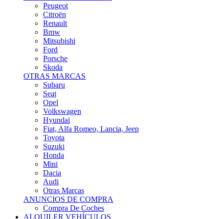
Citroën
Renault
Bmw
Mitsubishi
Ford
Porsche
Skoda
OTRAS MARCAS
Subaru
Seat
Opel
Volkswagen
Hyundai
Fiat, Alfa Romeo, Lancia, Jeep
Toyota
Suzuki
Honda
Mini
Dacia
Audi
Otras Marcas
ANUNCIOS DE COMPRA
Compra De Coches
ALQUILER VEHÍCULOS
ALQUILER VEHÍCULOS