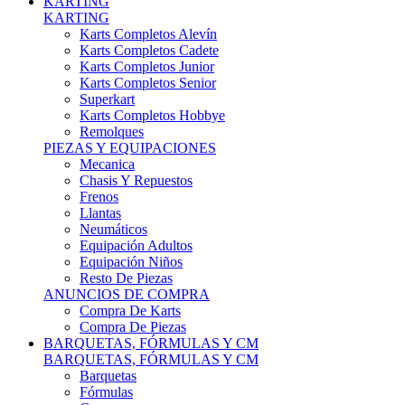
Karts Completos Alevín
Karts Completos Cadete
Karts Completos Junior
Karts Completos Senior
Superkart
Karts Completos Hobbye
Remolques
PIEZAS Y EQUIPACIONES
Mecanica
Chasis Y Repuestos
Frenos
Llantas
Neumáticos
Equipación Adultos
Equipación Niños
Resto De Piezas
ANUNCIOS DE COMPRA
Compra De Karts
Compra De Piezas
BARQUETAS, FÓRMULAS Y CM
BARQUETAS, FÓRMULAS Y CM
Barquetas
Fórmulas
Cm
Prototipos