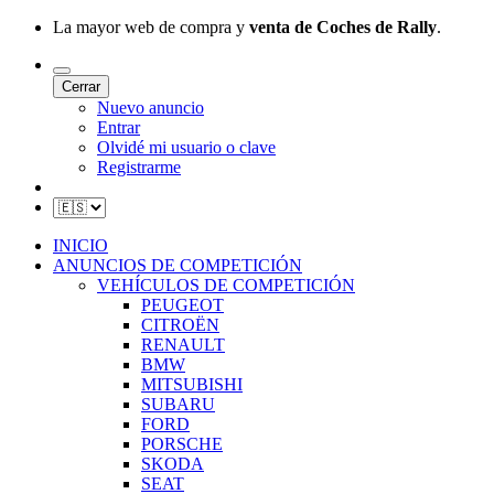
La mayor web de compra y
venta de Coches de Rally
.
Cerrar
Nuevo anuncio
Entrar
Olvidé mi usuario o clave
Registrarme
INICIO
ANUNCIOS DE COMPETICIÓN
VEHÍCULOS DE COMPETICIÓN
PEUGEOT
CITROËN
RENAULT
BMW
MITSUBISHI
SUBARU
FORD
PORSCHE
SKODA
SEAT