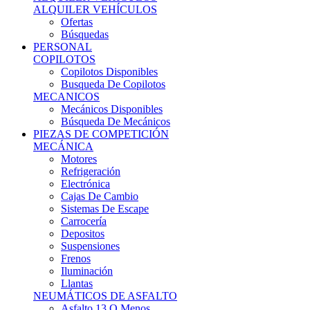
Ofertas
Búsquedas
PERSONAL
COPILOTOS
Copilotos Disponibles
Busqueda De Copilotos
MECANICOS
Mecánicos Disponibles
Búsqueda De Mecánicos
PIEZAS DE COMPETICIÓN
MECÁNICA
Motores
Refrigeración
Electrónica
Cajas De Cambio
Sistemas De Escape
Carrocería
Depositos
Suspensiones
Frenos
Iluminación
Llantas
NEUMÁTICOS DE ASFALTO
Asfalto 13 O Menos
Asfalto 14p