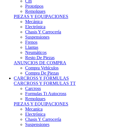
Remolques
PIEZAS Y EQUIPACIONES
Mecánica
Electrónica
Chasis Y Carrocería
Suspensiones
Frenos
Llantas
Neumáticos
Resto De Piezas
ANUNCIOS DE COMPRA
Compra Vehículos
Compra De Piezas
CARCROSS Y FÓRMULAS
CARCROSS Y FORMULAS TT
Carcross
Formulas Tt Autocross
Remolques
PIEZAS Y EQUIPACIONES
Mecanica
Electrónica
Chasis Y Carrocería
Suspensiones
Frenos
Llantas