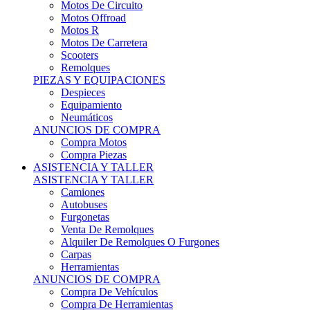
Motos Offroad
Motos R
Motos De Carretera
Scooters
Remolques
PIEZAS Y EQUIPACIONES
Despieces
Equipamiento
Neumáticos
ANUNCIOS DE COMPRA
Compra Motos
Compra Piezas
ASISTENCIA Y TALLER
ASISTENCIA Y TALLER
Camiones
Autobuses
Furgonetas
Venta De Remolques
Alquiler De Remolques O Furgones
Carpas
Herramientas
ANUNCIOS DE COMPRA
Compra De Vehículos
Compra De Herramientas