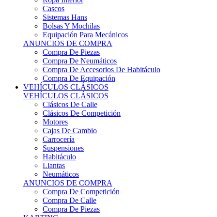
Sistemas Hans
Bolsas Y Mochilas
Equipación Para Mecánicos
ANUNCIOS DE COMPRA
Compra De Piezas
Compra De Neumáticos
Compra De Accesorios De Habitáculo
Compra De Equipación
VEHÍCULOS CLÁSICOS
VEHÍCULOS CLÁSICOS
Clásicos De Calle
Clásicos De Competición
Motores
Cajas De Cambio
Carrocería
Suspensiones
Habitáculo
Llantas
Neumáticos
ANUNCIOS DE COMPRA
Compra De Competición
Compra De Calle
Compra De Piezas
KARTING
KARTING