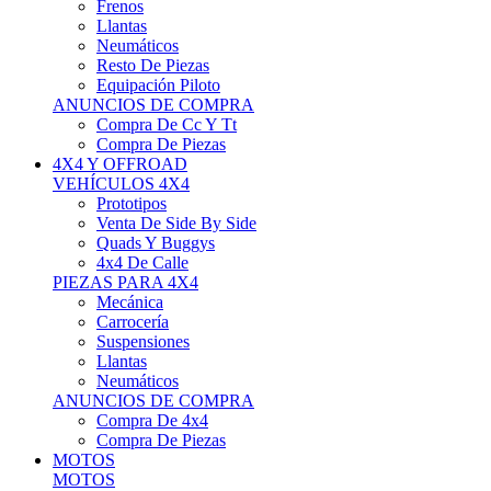
Neumáticos
Resto De Piezas
Equipación Piloto
ANUNCIOS DE COMPRA
Compra De Cc Y Tt
Compra De Piezas
4X4 Y OFFROAD
VEHÍCULOS 4X4
Prototipos
Venta De Side By Side
Quads Y Buggys
4x4 De Calle
PIEZAS PARA 4X4
Mecánica
Carrocería
Suspensiones
Llantas
Neumáticos
ANUNCIOS DE COMPRA
Compra De 4x4
Compra De Piezas
MOTOS
MOTOS
Motos De Circuito