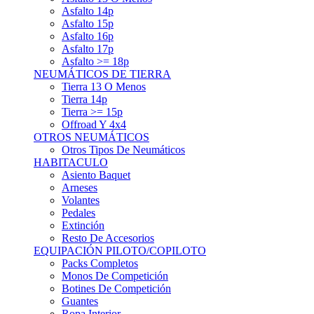
Asfalto 15p
Asfalto 16p
Asfalto 17p
Asfalto >= 18p
NEUMÁTICOS DE TIERRA
Tierra 13 O Menos
Tierra 14p
Tierra >= 15p
Offroad Y 4x4
OTROS NEUMÁTICOS
Otros Tipos De Neumáticos
HABITACULO
Asiento Baquet
Arneses
Volantes
Pedales
Extinción
Resto De Accesorios
EQUIPACIÓN PILOTO/COPILOTO
Packs Completos
Monos De Competición
Botines De Competición
Guantes
Ropa Interior
Cascos