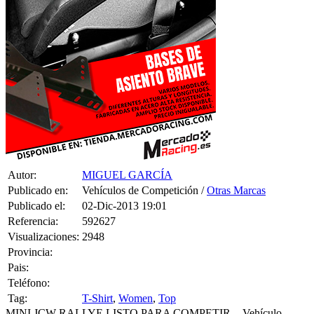
Autor:
MIGUEL GARCÍA
Publicado en:
Vehículos de Competición /
Otras Marcas
Publicado el:
02-Dic-2013 19:01
Referencia:
592627
Visualizaciones:
2948
Provincia:
Pais:
Teléfono:
Tag:
T-Shirt
,
Women
,
Top
MINI JCW RALLYE LISTO PARA COMPETIR. - Vehículo
homologado con ficha técnica RFEDA y matriculado,