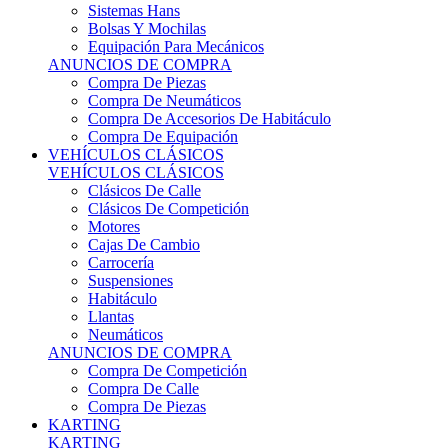
Sistemas Hans
Bolsas Y Mochilas
Equipación Para Mecánicos
ANUNCIOS DE COMPRA
Compra De Piezas
Compra De Neumáticos
Compra De Accesorios De Habitáculo
Compra De Equipación
VEHÍCULOS CLÁSICOS
VEHÍCULOS CLÁSICOS
Clásicos De Calle
Clásicos De Competición
Motores
Cajas De Cambio
Carrocería
Suspensiones
Habitáculo
Llantas
Neumáticos
ANUNCIOS DE COMPRA
Compra De Competición
Compra De Calle
Compra De Piezas
KARTING
KARTING