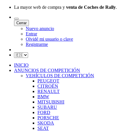
La mayor web de compra y
venta de Coches de Rally
.
Cerrar
Nuevo anuncio
Entrar
Olvidé mi usuario o clave
Registrarme
INICIO
ANUNCIOS DE COMPETICIÓN
VEHÍCULOS DE COMPETICIÓN
PEUGEOT
CITROËN
RENAULT
BMW
MITSUBISHI
SUBARU
FORD
PORSCHE
SKODA
SEAT