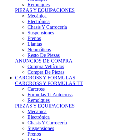
Remolques
PIEZAS Y EQUIPACIONES
Mecánica
Electrónica
Chasis Y Carrocería
Suspensiones
Frenos
Llantas
Neumáticos
Resto De Piezas
ANUNCIOS DE COMPRA
Compra Vehículos
Compra De Piezas
CARCROSS Y FÓRMULAS
CARCROSS Y FORMULAS TT
Carcross
Formulas Tt Autocross
Remolques
PIEZAS Y EQUIPACIONES
Mecanica
Electrónica
Chasis Y Carrocería
Suspensiones
Frenos
Llantas