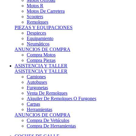
Motos Offroad
Motos R
Motos De Carretera
Scooters
Remolques
PIEZAS Y EQUIPACIONES
Despieces
Equipamiento
Neumáticos
ANUNCIOS DE COMPRA
Compra Motos
Compra Piezas
ASISTENCIA Y TALLER
ASISTENCIA Y TALLER
Camiones
Autobuses
Furgonetas
Venta De Remolques
Alquiler De Remolques O Furgones
Carpas
Herramientas
ANUNCIOS DE COMPRA
Compra De Vehículos
Compra De Herramientas