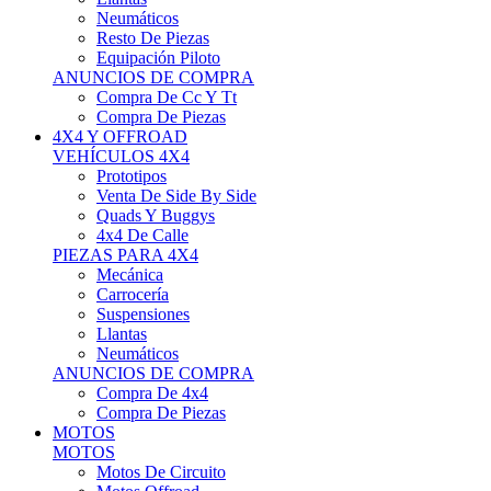
Neumáticos
Resto De Piezas
Equipación Piloto
ANUNCIOS DE COMPRA
Compra De Cc Y Tt
Compra De Piezas
4X4 Y OFFROAD
VEHÍCULOS 4X4
Prototipos
Venta De Side By Side
Quads Y Buggys
4x4 De Calle
PIEZAS PARA 4X4
Mecánica
Carrocería
Suspensiones
Llantas
Neumáticos
ANUNCIOS DE COMPRA
Compra De 4x4
Compra De Piezas
MOTOS
MOTOS
Motos De Circuito