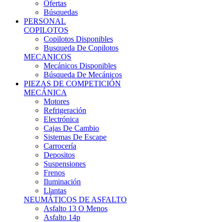
Ofertas
Búsquedas
PERSONAL
COPILOTOS
Copilotos Disponibles
Busqueda De Copilotos
MECANICOS
Mecánicos Disponibles
Búsqueda De Mecánicos
PIEZAS DE COMPETICIÓN
MECÁNICA
Motores
Refrigeración
Electrónica
Cajas De Cambio
Sistemas De Escape
Carrocería
Depositos
Suspensiones
Frenos
Iluminación
Llantas
NEUMÁTICOS DE ASFALTO
Asfalto 13 O Menos
Asfalto 14p