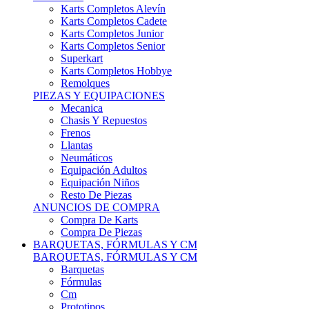
Karts Completos Alevín
Karts Completos Cadete
Karts Completos Junior
Karts Completos Senior
Superkart
Karts Completos Hobbye
Remolques
PIEZAS Y EQUIPACIONES
Mecanica
Chasis Y Repuestos
Frenos
Llantas
Neumáticos
Equipación Adultos
Equipación Niños
Resto De Piezas
ANUNCIOS DE COMPRA
Compra De Karts
Compra De Piezas
BARQUETAS, FÓRMULAS Y CM
BARQUETAS, FÓRMULAS Y CM
Barquetas
Fórmulas
Cm
Prototipos