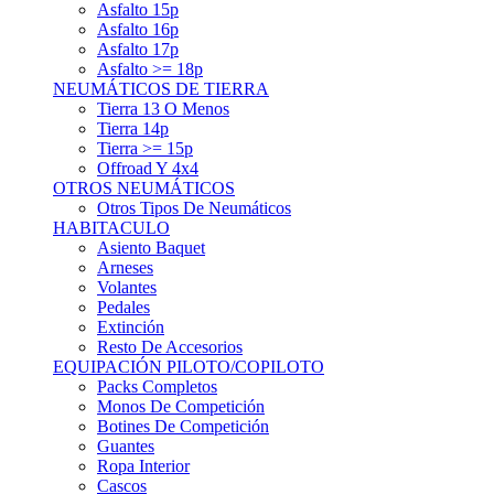
Asfalto 15p
Asfalto 16p
Asfalto 17p
Asfalto >= 18p
NEUMÁTICOS DE TIERRA
Tierra 13 O Menos
Tierra 14p
Tierra >= 15p
Offroad Y 4x4
OTROS NEUMÁTICOS
Otros Tipos De Neumáticos
HABITACULO
Asiento Baquet
Arneses
Volantes
Pedales
Extinción
Resto De Accesorios
EQUIPACIÓN PILOTO/COPILOTO
Packs Completos
Monos De Competición
Botines De Competición
Guantes
Ropa Interior
Cascos