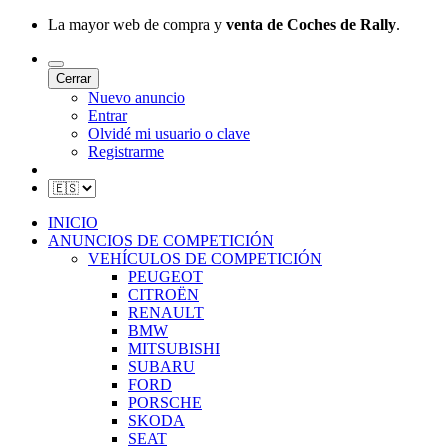
La mayor web de compra y
venta de Coches de Rally
.
Cerrar
Nuevo anuncio
Entrar
Olvidé mi usuario o clave
Registrarme
INICIO
ANUNCIOS DE COMPETICIÓN
VEHÍCULOS DE COMPETICIÓN
PEUGEOT
CITROËN
RENAULT
BMW
MITSUBISHI
SUBARU
FORD
PORSCHE
SKODA
SEAT