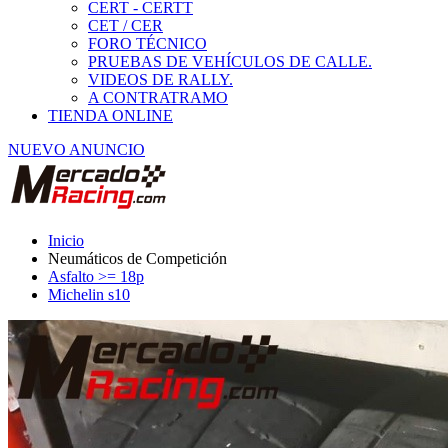
Asfalto >= 18p
Michelin s10