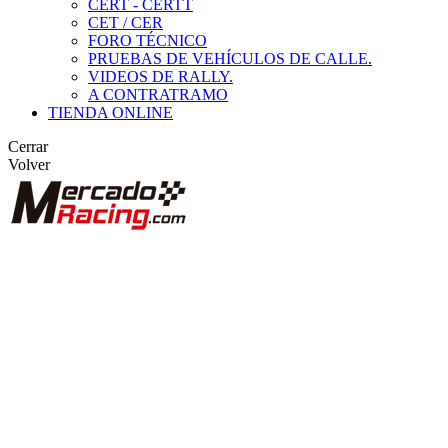
CERT - CERTT
CET / CER
FORO TÉCNICO
PRUEBAS DE VEHÍCULOS DE CALLE.
VIDEOS DE RALLY.
A CONTRATRAMO
TIENDA ONLINE
Cerrar
Volver
BUSCAR
ANUNCIOS DE COMPETICIÓN
VEHÍCULOS DE COMPETICIÓN
MARCAS DESTACADAS
Peugeot