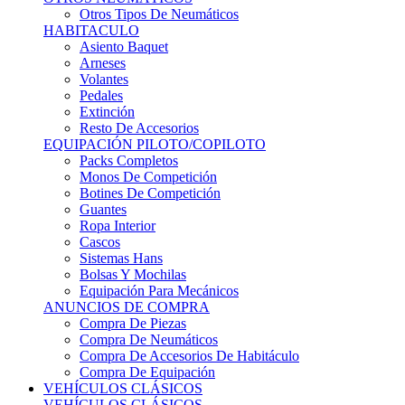
Sistemas Hans
Bolsas Y Mochilas
Equipación Para Mecánicos
ANUNCIOS DE COMPRA
Compra De Piezas
Compra De Neumáticos
Compra De Accesorios De Habitáculo
Compra De Equipación
VEHÍCULOS CLÁSICOS
VEHÍCULOS CLÁSICOS
Clásicos De Calle
Clásicos De Competición
Motores
Cajas De Cambio
Carrocería
Suspensiones
Habitáculo
Llantas
Neumáticos
ANUNCIOS DE COMPRA
Compra De Competición
Compra De Calle
Compra De Piezas
KARTING
KARTING