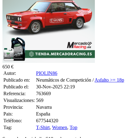
Publicado el:
30-Nov-2025 22:19
Referencia:
763669
Visualizaciones:
569
Provincia:
Navarra
Pais:
España
Teléfono:
677544320
Tag:
T-Shirt
,
Women
,
Top
Se venden 4 michelin S10 en buen estado
0 CONSULTAS RECIBIDAS.
HACER UNA PREGUNTA
HAZLE UNA PREGUNTA A PIOLIN86 SOBRE
“Michelin s10”
Debes estar logueado para poder realizar la consulta