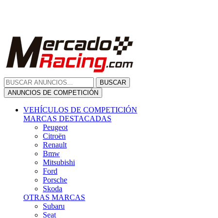
Citroën
Renault
Bmw
Mitsubishi
Ford
Porsche
Skoda
OTRAS MARCAS
Subaru
Seat
Opel
Volkswagen
Hyundai
Fiat, Alfa Romeo, Lancia, Jeep
Toyota
Suzuki
Honda
Mini
Dacia
Audi
Otras Marcas
ANUNCIOS DE COMPRA
Compra De Coches
ALQUILER VEHÍCULOS
ALQUILER VEHÍCULOS