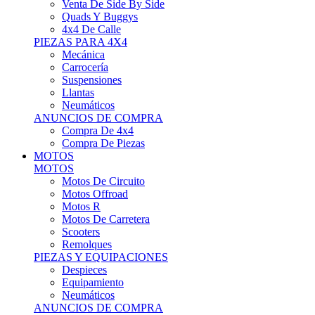
Motos Offroad
Motos R
Motos De Carretera
Scooters
Remolques
PIEZAS Y EQUIPACIONES
Despieces
Equipamiento
Neumáticos
ANUNCIOS DE COMPRA
Compra Motos
Compra Piezas
ASISTENCIA Y TALLER
ASISTENCIA Y TALLER
Camiones
Autobuses
Furgonetas
Venta De Remolques
Alquiler De Remolques O Furgones
Carpas
Herramientas
ANUNCIOS DE COMPRA
Compra De Vehículos
Compra De Herramientas