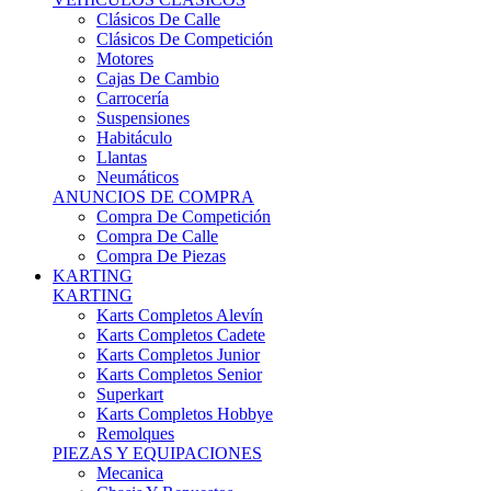
Karts Completos Alevín
Karts Completos Cadete
Karts Completos Junior
Karts Completos Senior
Superkart
Karts Completos Hobbye
Remolques
PIEZAS Y EQUIPACIONES
Mecanica
Chasis Y Repuestos
Frenos
Llantas
Neumáticos
Equipación Adultos
Equipación Niños
Resto De Piezas
ANUNCIOS DE COMPRA
Compra De Karts
Compra De Piezas
BARQUETAS, FÓRMULAS Y CM
BARQUETAS, FÓRMULAS Y CM
Barquetas
Fórmulas
Cm
Prototipos