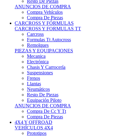
Neumáticos
Resto De Piezas
Equipación Piloto
ANUNCIOS DE COMPRA
Compra De Cc Y Tt
Compra De Piezas
4X4 Y OFFROAD
VEHÍCULOS 4X4
Prototipos
Venta De Side By Side
Quads Y Buggys
4x4 De Calle
PIEZAS PARA 4X4
Mecánica
Carrocería
Suspensiones
Llantas
Neumáticos
ANUNCIOS DE COMPRA
Compra De 4x4
Compra De Piezas
MOTOS
MOTOS
Motos De Circuito