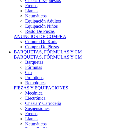
Remolques
PIEZAS Y EQUIPACIONES
Mecánica
Electrónica
Chasis Y Carrocería
Suspensiones
Frenos
Llantas
Neumáticos
Resto De Piezas
ANUNCIOS DE COMPRA
Compra Vehículos
Compra De Piezas
CARCROSS Y FÓRMULAS
CARCROSS Y FORMULAS TT
Carcross
Formulas Tt Autocross
Remolques
PIEZAS Y EQUIPACIONES
Mecanica
Electrónica
Chasis Y Carrocería
Suspensiones
Frenos
Llantas