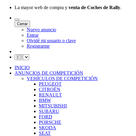
La mayor web de compra y
venta de Coches de Rally
.
Cerrar
Nuevo anuncio
Entrar
Olvidé mi usuario o clave
Registrarme
INICIO
ANUNCIOS DE COMPETICIÓN
VEHÍCULOS DE COMPETICIÓN
PEUGEOT
CITROËN
RENAULT
BMW
MITSUBISHI
SUBARU
FORD
PORSCHE
SKODA
SEAT