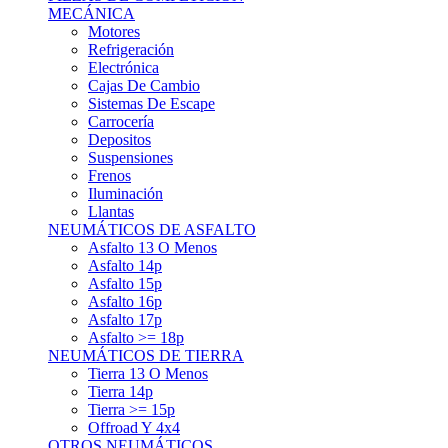
Asfalto 15p
Asfalto 16p
Asfalto 17p
Asfalto >= 18p
NEUMÁTICOS DE TIERRA
Tierra 13 O Menos
Tierra 14p
Tierra >= 15p
Offroad Y 4x4
OTROS NEUMÁTICOS
Otros Tipos De Neumáticos
HABITACULO
Asiento Baquet
Arneses
Volantes
Pedales
Extinción
Resto De Accesorios
EQUIPACIÓN PILOTO/COPILOTO
Packs Completos
Monos De Competición
Botines De Competición
Guantes
Ropa Interior
Cascos