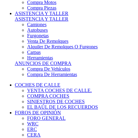
COCHES DE CALLE
VENTA COCHES DE CALLE.
COMPRA COCHES
SINIESTROS DE COCHES
EL BAÚL DE LOS RECUERDOS
FOROS DE OPINIÓN
FORO GENERAL
WRC
ERC
CERA
CERT - CERTT
CET / CER
FORO TÉCNICO
PRUEBAS DE VEHÍCULOS DE CALLE.
VIDEOS DE RALLY.
A CONTRATRAMO
TIENDA ONLINE
NUEVO ANUNCIO
Inicio
Neumáticos de Competición