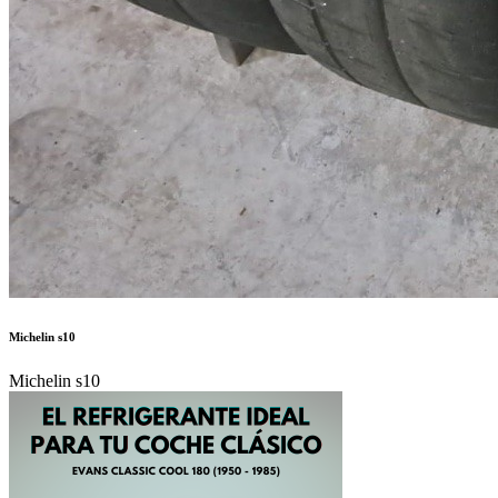
Michelin s10
Michelin s10
650 €
Autor:
PIOLIN86
Publicado en:
Neumáticos de Competición /
Asfalto >= 18p