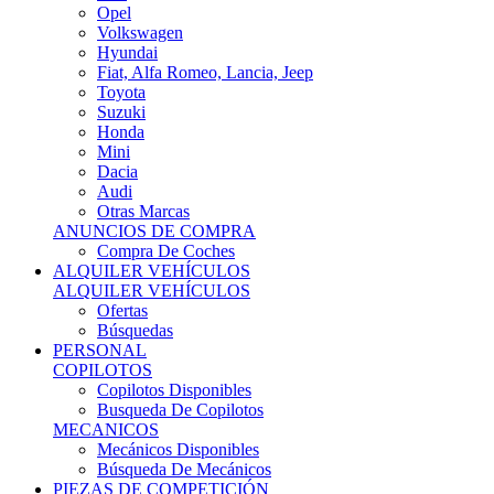
Ofertas
Búsquedas
PERSONAL
COPILOTOS
Copilotos Disponibles
Busqueda De Copilotos
MECANICOS
Mecánicos Disponibles
Búsqueda De Mecánicos
PIEZAS DE COMPETICIÓN
MECÁNICA
Motores
Refrigeración
Electrónica
Cajas De Cambio
Sistemas De Escape
Carrocería
Depositos
Suspensiones
Frenos
Iluminación
Llantas
NEUMÁTICOS DE ASFALTO
Asfalto 13 O Menos
Asfalto 14p