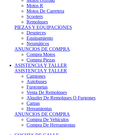
Motos Offroad
Motos R
Motos De Carretera
Scooters
Remolques
PIEZAS Y EQUIPACIONES
Despieces
Equipamiento
Neumáticos
ANUNCIOS DE COMPRA
Compra Motos
Compra Piezas
ASISTENCIA Y TALLER
ASISTENCIA Y TALLER
Camiones
Autobuses
Furgonetas
Venta De Remolques
Alquiler De Remolques O Furgones
Carpas
Herramientas
ANUNCIOS DE COMPRA
Compra De Vehículos
Compra De Herramientas