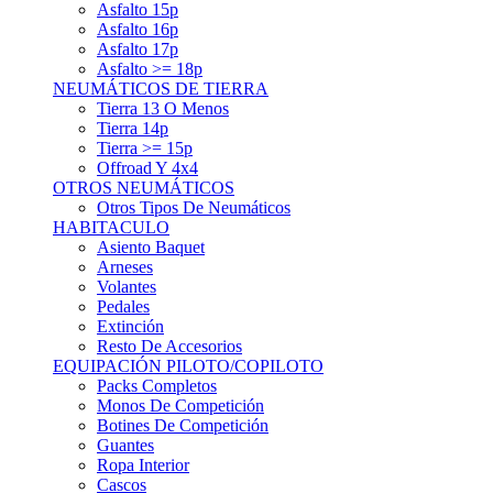
Asfalto 15p
Asfalto 16p
Asfalto 17p
Asfalto >= 18p
NEUMÁTICOS DE TIERRA
Tierra 13 O Menos
Tierra 14p
Tierra >= 15p
Offroad Y 4x4
OTROS NEUMÁTICOS
Otros Tipos De Neumáticos
HABITACULO
Asiento Baquet
Arneses
Volantes
Pedales
Extinción
Resto De Accesorios
EQUIPACIÓN PILOTO/COPILOTO
Packs Completos
Monos De Competición
Botines De Competición
Guantes
Ropa Interior
Cascos