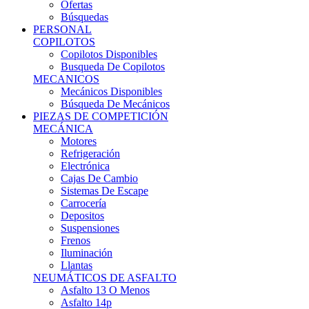
Ofertas
Búsquedas
PERSONAL
COPILOTOS
Copilotos Disponibles
Busqueda De Copilotos
MECANICOS
Mecánicos Disponibles
Búsqueda De Mecánicos
PIEZAS DE COMPETICIÓN
MECÁNICA
Motores
Refrigeración
Electrónica
Cajas De Cambio
Sistemas De Escape
Carrocería
Depositos
Suspensiones
Frenos
Iluminación
Llantas
NEUMÁTICOS DE ASFALTO
Asfalto 13 O Menos
Asfalto 14p