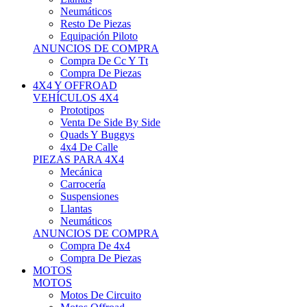
Neumáticos
Resto De Piezas
Equipación Piloto
ANUNCIOS DE COMPRA
Compra De Cc Y Tt
Compra De Piezas
4X4 Y OFFROAD
VEHÍCULOS 4X4
Prototipos
Venta De Side By Side
Quads Y Buggys
4x4 De Calle
PIEZAS PARA 4X4
Mecánica
Carrocería
Suspensiones
Llantas
Neumáticos
ANUNCIOS DE COMPRA
Compra De 4x4
Compra De Piezas
MOTOS
MOTOS
Motos De Circuito