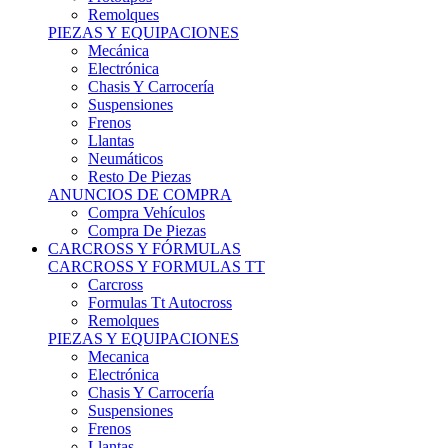
Remolques
PIEZAS Y EQUIPACIONES
Mecánica
Electrónica
Chasis Y Carrocería
Suspensiones
Frenos
Llantas
Neumáticos
Resto De Piezas
ANUNCIOS DE COMPRA
Compra Vehículos
Compra De Piezas
CARCROSS Y FÓRMULAS
CARCROSS Y FORMULAS TT
Carcross
Formulas Tt Autocross
Remolques
PIEZAS Y EQUIPACIONES
Mecanica
Electrónica
Chasis Y Carrocería
Suspensiones
Frenos
Llantas