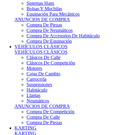
Sistemas Hans
Bolsas Y Mochilas
Equipación Para Mecánicos
ANUNCIOS DE COMPRA
Compra De Piezas
Compra De Neumáticos
Compra De Accesorios De Habitáculo
Compra De Equipación
VEHÍCULOS CLÁSICOS
VEHÍCULOS CLÁSICOS
Clásicos De Calle
Clásicos De Competición
Motores
Cajas De Cambio
Carrocería
Suspensiones
Habitáculo
Llantas
Neumáticos
ANUNCIOS DE COMPRA
Compra De Competición
Compra De Calle
Compra De Piezas
KARTING
KARTING