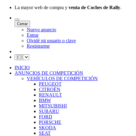
La mayor web de compra y
venta de Coches de Rally
.
Cerrar
Nuevo anuncio
Entrar
Olvidé mi usuario o clave
Registrarme
INICIO
ANUNCIOS DE COMPETICIÓN
VEHÍCULOS DE COMPETICIÓN
PEUGEOT
CITROËN
RENAULT
BMW
MITSUBISHI
SUBARU
FORD
PORSCHE
SKODA
SEAT