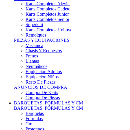
Karts Completos Alevín
Karts Completos Cadete
Karts Completos Junior
Karts Completos Senior
Superkart
Karts Completos Hobbye
Remolques
PIEZAS Y EQUIPACIONES
Mecanica
Chasis Y Repuestos
Frenos
Llantas
Neumáticos
Equipación Adultos
Equipación Niños
Resto De Piezas
ANUNCIOS DE COMPRA
Compra De Karts
Compra De Piezas
BARQUETAS, FÓRMULAS Y CM
BARQUETAS, FÓRMULAS Y CM
Barquetas
Fórmulas
Cm
Prototipos