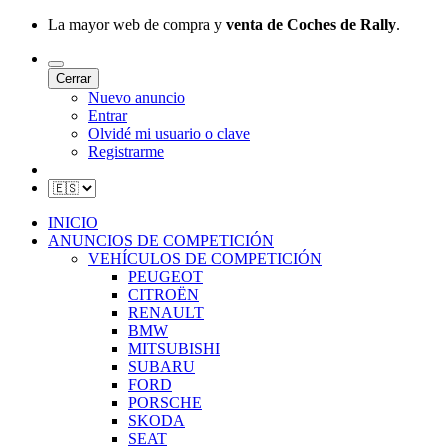
La mayor web de compra y
venta de Coches de Rally
.
Cerrar
Nuevo anuncio
Entrar
Olvidé mi usuario o clave
Registrarme
INICIO
ANUNCIOS DE COMPETICIÓN
VEHÍCULOS DE COMPETICIÓN
PEUGEOT
CITROËN
RENAULT
BMW
MITSUBISHI
SUBARU
FORD
PORSCHE
SKODA
SEAT