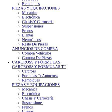
Remolques
PIEZAS Y EQUIPACIONES
Mecánica
Electrónica
Chasis Y Carrocería
Suspensiones
Frenos
Llantas
Neumáticos
Resto De Piezas
ANUNCIOS DE COMPRA
Compra Vehículos
Compra De Piezas
CARCROSS Y FÓRMULAS
CARCROSS Y FORMULAS TT
Carcross
Formulas Tt Autocross
Remolques
PIEZAS Y EQUIPACIONES
Mecanica
Electrónica
Chasis Y Carrocería
Suspensiones
Frenos
Llantas