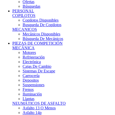
Ofertas
Búsquedas
PERSONAL
COPILOTOS
Copilotos Disponibles
Busqueda De Copilotos
MECANICOS
Mecánicos Disponibles
Búsqueda De Mecánicos
PIEZAS DE COMPETICIÓN
MECÁNICA
Motores
Refrigeración
Electrónica
Cajas De Cambio
Sistemas De Escape
Carrocería
Depositos
Suspensiones
Frenos
Iluminación
Llantas
NEUMÁTICOS DE ASFALTO
Asfalto 13 O Menos
Asfalto 14p