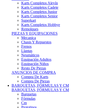
Karts Completos Alevín
Karts Completos Cadete
Karts Completos Junior
Karts Completos Senior
Superkart
Karts Completos Hobbye
Remolques
PIEZAS Y EQUIPACIONES
Mecanica
Chasis Y Repuestos
Frenos
Llantas
Neumáticos
Equipación Adultos
Equipación Niños
Resto De Piezas
ANUNCIOS DE COMPRA
Compra De Karts
Compra De Piezas
BARQUETAS, FÓRMULAS Y CM
BARQUETAS, FÓRMULAS Y CM
Barquetas
Fórmulas
Cm
Prototipos