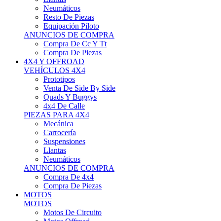
Neumáticos
Resto De Piezas
Equipación Piloto
ANUNCIOS DE COMPRA
Compra De Cc Y Tt
Compra De Piezas
4X4 Y OFFROAD
VEHÍCULOS 4X4
Prototipos
Venta De Side By Side
Quads Y Buggys
4x4 De Calle
PIEZAS PARA 4X4
Mecánica
Carrocería
Suspensiones
Llantas
Neumáticos
ANUNCIOS DE COMPRA
Compra De 4x4
Compra De Piezas
MOTOS
MOTOS
Motos De Circuito