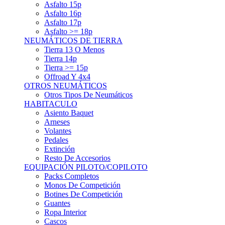
Asfalto 15p
Asfalto 16p
Asfalto 17p
Asfalto >= 18p
NEUMÁTICOS DE TIERRA
Tierra 13 O Menos
Tierra 14p
Tierra >= 15p
Offroad Y 4x4
OTROS NEUMÁTICOS
Otros Tipos De Neumáticos
HABITACULO
Asiento Baquet
Arneses
Volantes
Pedales
Extinción
Resto De Accesorios
EQUIPACIÓN PILOTO/COPILOTO
Packs Completos
Monos De Competición
Botines De Competición
Guantes
Ropa Interior
Cascos