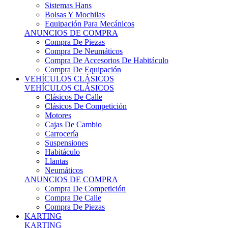
Sistemas Hans
Bolsas Y Mochilas
Equipación Para Mecánicos
ANUNCIOS DE COMPRA
Compra De Piezas
Compra De Neumáticos
Compra De Accesorios De Habitáculo
Compra De Equipación
VEHÍCULOS CLÁSICOS
VEHÍCULOS CLÁSICOS
Clásicos De Calle
Clásicos De Competición
Motores
Cajas De Cambio
Carrocería
Suspensiones
Habitáculo
Llantas
Neumáticos
ANUNCIOS DE COMPRA
Compra De Competición
Compra De Calle
Compra De Piezas
KARTING
KARTING