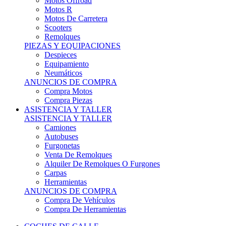
Motos Offroad
Motos R
Motos De Carretera
Scooters
Remolques
PIEZAS Y EQUIPACIONES
Despieces
Equipamiento
Neumáticos
ANUNCIOS DE COMPRA
Compra Motos
Compra Piezas
ASISTENCIA Y TALLER
ASISTENCIA Y TALLER
Camiones
Autobuses
Furgonetas
Venta De Remolques
Alquiler De Remolques O Furgones
Carpas
Herramientas
ANUNCIOS DE COMPRA
Compra De Vehículos
Compra De Herramientas