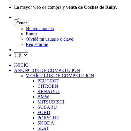
La mayor web de compra y
venta de Coches de Rally
.
Cerrar
Nuevo anuncio
Entrar
Olvidé mi usuario o clave
Registrarme
INICIO
ANUNCIOS DE COMPETICIÓN
VEHÍCULOS DE COMPETICIÓN
PEUGEOT
CITROËN
RENAULT
BMW
MITSUBISHI
SUBARU
FORD
PORSCHE
SKODA
SEAT