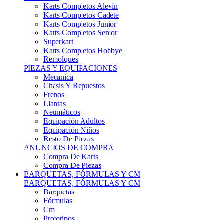
Karts Completos Alevín
Karts Completos Cadete
Karts Completos Junior
Karts Completos Senior
Superkart
Karts Completos Hobbye
Remolques
PIEZAS Y EQUIPACIONES
Mecanica
Chasis Y Repuestos
Frenos
Llantas
Neumáticos
Equipación Adultos
Equipación Niños
Resto De Piezas
ANUNCIOS DE COMPRA
Compra De Karts
Compra De Piezas
BARQUETAS, FÓRMULAS Y CM
BARQUETAS, FÓRMULAS Y CM
Barquetas
Fórmulas
Cm
Prototipos