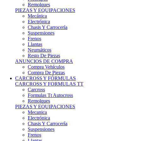
Remolques
PIEZAS Y EQUIPACIONES
Mecánica
Electrónica
Chasis Y Carrocería
Suspensiones
Frenos
Llantas
Neumáticos
Resto De Piezas
ANUNCIOS DE COMPRA
Compra Vehículos
Compra De Piezas
CARCROSS Y FÓRMULAS
CARCROSS Y FORMULAS TT
Carcross
Formulas Tt Autocross
Remolques
PIEZAS Y EQUIPACIONES
Mecanica
Electrónica
Chasis Y Carrocería
Suspensiones
Frenos
Llantas