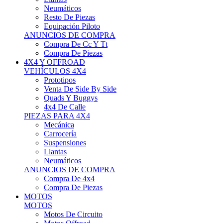
Neumáticos
Resto De Piezas
Equipación Piloto
ANUNCIOS DE COMPRA
Compra De Cc Y Tt
Compra De Piezas
4X4 Y OFFROAD
VEHÍCULOS 4X4
Prototipos
Venta De Side By Side
Quads Y Buggys
4x4 De Calle
PIEZAS PARA 4X4
Mecánica
Carrocería
Suspensiones
Llantas
Neumáticos
ANUNCIOS DE COMPRA
Compra De 4x4
Compra De Piezas
MOTOS
MOTOS
Motos De Circuito