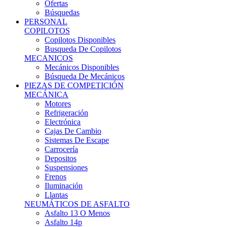
Ofertas
Búsquedas
PERSONAL
COPILOTOS
Copilotos Disponibles
Busqueda De Copilotos
MECANICOS
Mecánicos Disponibles
Búsqueda De Mecánicos
PIEZAS DE COMPETICIÓN
MECÁNICA
Motores
Refrigeración
Electrónica
Cajas De Cambio
Sistemas De Escape
Carrocería
Depositos
Suspensiones
Frenos
Iluminación
Llantas
NEUMÁTICOS DE ASFALTO
Asfalto 13 O Menos
Asfalto 14p