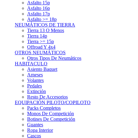
Asfalto 15p
Asfalto 16p
Asfalto 17p
Asfalto >= 18p
NEUMÁTICOS DE TIERRA
Tierra 13 O Menos
Tierra 14p
Tierra >= 15p
Offroad Y 4x4
OTROS NEUMÁTICOS
Otros Tipos De Neumáticos
HABITACULO
Asiento Baquet
Arneses
Volantes
Pedales
Extinción
Resto De Accesorios
EQUIPACIÓN PILOTO/COPILOTO
Packs Completos
Monos De Competición
Botines De Competición
Guantes
Ropa Interior
Cascos