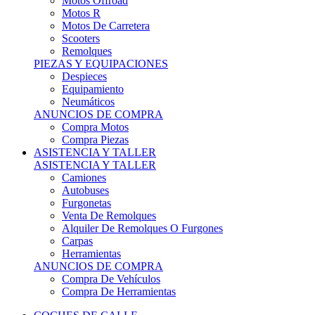
Motos Offroad
Motos R
Motos De Carretera
Scooters
Remolques
PIEZAS Y EQUIPACIONES
Despieces
Equipamiento
Neumáticos
ANUNCIOS DE COMPRA
Compra Motos
Compra Piezas
ASISTENCIA Y TALLER
ASISTENCIA Y TALLER
Camiones
Autobuses
Furgonetas
Venta De Remolques
Alquiler De Remolques O Furgones
Carpas
Herramientas
ANUNCIOS DE COMPRA
Compra De Vehículos
Compra De Herramientas