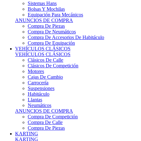
Sistemas Hans
Bolsas Y Mochilas
Equipación Para Mecánicos
ANUNCIOS DE COMPRA
Compra De Piezas
Compra De Neumáticos
Compra De Accesorios De Habitáculo
Compra De Equipación
VEHÍCULOS CLÁSICOS
VEHÍCULOS CLÁSICOS
Clásicos De Calle
Clásicos De Competición
Motores
Cajas De Cambio
Carrocería
Suspensiones
Habitáculo
Llantas
Neumáticos
ANUNCIOS DE COMPRA
Compra De Competición
Compra De Calle
Compra De Piezas
KARTING
KARTING