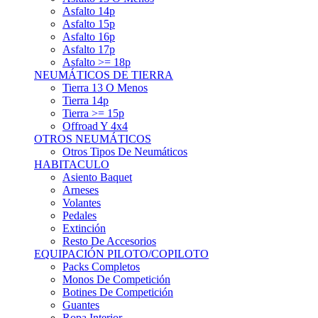
Asfalto 15p
Asfalto 16p
Asfalto 17p
Asfalto >= 18p
NEUMÁTICOS DE TIERRA
Tierra 13 O Menos
Tierra 14p
Tierra >= 15p
Offroad Y 4x4
OTROS NEUMÁTICOS
Otros Tipos De Neumáticos
HABITACULO
Asiento Baquet
Arneses
Volantes
Pedales
Extinción
Resto De Accesorios
EQUIPACIÓN PILOTO/COPILOTO
Packs Completos
Monos De Competición
Botines De Competición
Guantes
Ropa Interior
Cascos