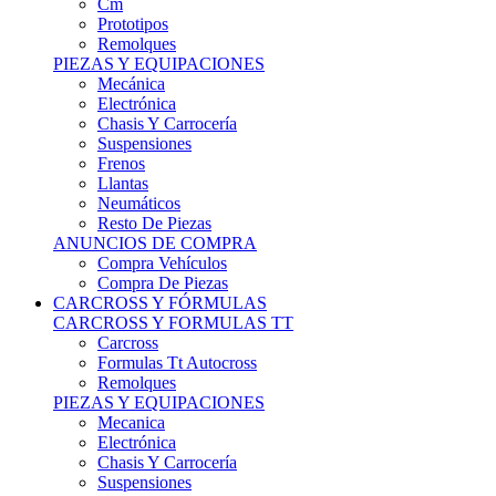
Remolques
PIEZAS Y EQUIPACIONES
Mecánica
Electrónica
Chasis Y Carrocería
Suspensiones
Frenos
Llantas
Neumáticos
Resto De Piezas
ANUNCIOS DE COMPRA
Compra Vehículos
Compra De Piezas
CARCROSS Y FÓRMULAS
CARCROSS Y FORMULAS TT
Carcross
Formulas Tt Autocross
Remolques
PIEZAS Y EQUIPACIONES
Mecanica
Electrónica
Chasis Y Carrocería
Suspensiones
Frenos
Llantas