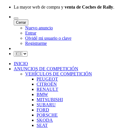
La mayor web de compra y
venta de Coches de Rally
.
Cerrar
Nuevo anuncio
Entrar
Olvidé mi usuario o clave
Registrarme
INICIO
ANUNCIOS DE COMPETICIÓN
VEHÍCULOS DE COMPETICIÓN
PEUGEOT
CITROËN
RENAULT
BMW
MITSUBISHI
SUBARU
FORD
PORSCHE
SKODA
SEAT