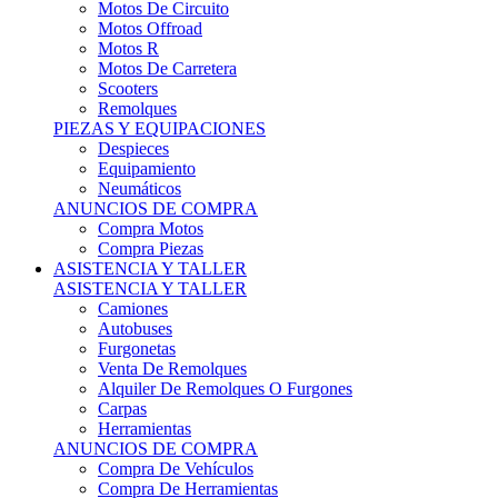
Motos Offroad
Motos R
Motos De Carretera
Scooters
Remolques
PIEZAS Y EQUIPACIONES
Despieces
Equipamiento
Neumáticos
ANUNCIOS DE COMPRA
Compra Motos
Compra Piezas
ASISTENCIA Y TALLER
ASISTENCIA Y TALLER
Camiones
Autobuses
Furgonetas
Venta De Remolques
Alquiler De Remolques O Furgones
Carpas
Herramientas
ANUNCIOS DE COMPRA
Compra De Vehículos
Compra De Herramientas