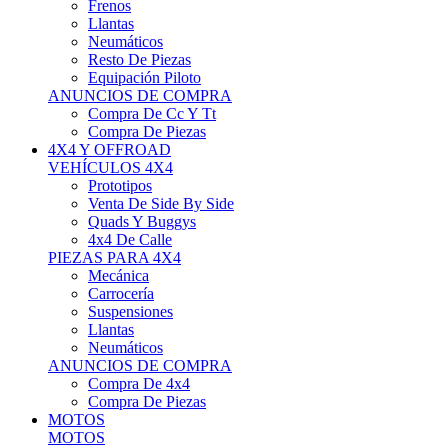
Neumáticos
Resto De Piezas
Equipación Piloto
ANUNCIOS DE COMPRA
Compra De Cc Y Tt
Compra De Piezas
4X4 Y OFFROAD
VEHÍCULOS 4X4
Prototipos
Venta De Side By Side
Quads Y Buggys
4x4 De Calle
PIEZAS PARA 4X4
Mecánica
Carrocería
Suspensiones
Llantas
Neumáticos
ANUNCIOS DE COMPRA
Compra De 4x4
Compra De Piezas
MOTOS
MOTOS
Motos De Circuito