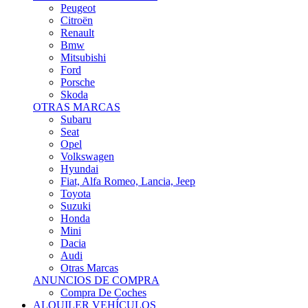
Citroën
Renault
Bmw
Mitsubishi
Ford
Porsche
Skoda
OTRAS MARCAS
Subaru
Seat
Opel
Volkswagen
Hyundai
Fiat, Alfa Romeo, Lancia, Jeep
Toyota
Suzuki
Honda
Mini
Dacia
Audi
Otras Marcas
ANUNCIOS DE COMPRA
Compra De Coches
ALQUILER VEHÍCULOS
ALQUILER VEHÍCULOS