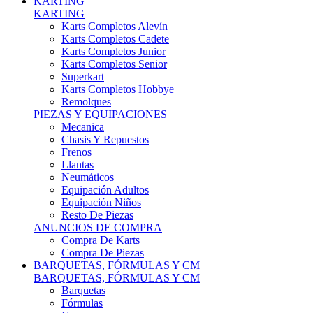
Karts Completos Alevín
Karts Completos Cadete
Karts Completos Junior
Karts Completos Senior
Superkart
Karts Completos Hobbye
Remolques
PIEZAS Y EQUIPACIONES
Mecanica
Chasis Y Repuestos
Frenos
Llantas
Neumáticos
Equipación Adultos
Equipación Niños
Resto De Piezas
ANUNCIOS DE COMPRA
Compra De Karts
Compra De Piezas
BARQUETAS, FÓRMULAS Y CM
BARQUETAS, FÓRMULAS Y CM
Barquetas
Fórmulas
Cm
Prototipos