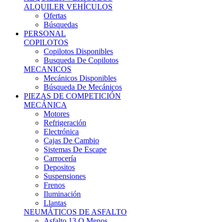
Ofertas
Búsquedas
PERSONAL
COPILOTOS
Copilotos Disponibles
Busqueda De Copilotos
MECANICOS
Mecánicos Disponibles
Búsqueda De Mecánicos
PIEZAS DE COMPETICIÓN
MECÁNICA
Motores
Refrigeración
Electrónica
Cajas De Cambio
Sistemas De Escape
Carrocería
Depositos
Suspensiones
Frenos
Iluminación
Llantas
NEUMÁTICOS DE ASFALTO
Asfalto 13 O Menos
Asfalto 14p