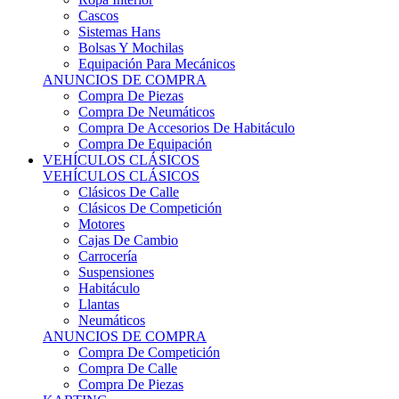
Sistemas Hans
Bolsas Y Mochilas
Equipación Para Mecánicos
ANUNCIOS DE COMPRA
Compra De Piezas
Compra De Neumáticos
Compra De Accesorios De Habitáculo
Compra De Equipación
VEHÍCULOS CLÁSICOS
VEHÍCULOS CLÁSICOS
Clásicos De Calle
Clásicos De Competición
Motores
Cajas De Cambio
Carrocería
Suspensiones
Habitáculo
Llantas
Neumáticos
ANUNCIOS DE COMPRA
Compra De Competición
Compra De Calle
Compra De Piezas
KARTING
KARTING