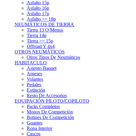
Asfalto 15p
Asfalto 16p
Asfalto 17p
Asfalto >= 18p
NEUMÁTICOS DE TIERRA
Tierra 13 O Menos
Tierra 14p
Tierra >= 15p
Offroad Y 4x4
OTROS NEUMÁTICOS
Otros Tipos De Neumáticos
HABITACULO
Asiento Baquet
Arneses
Volantes
Pedales
Extinción
Resto De Accesorios
EQUIPACIÓN PILOTO/COPILOTO
Packs Completos
Monos De Competición
Botines De Competición
Guantes
Ropa Interior
Cascos