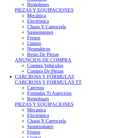
Remolques
PIEZAS Y EQUIPACIONES
Mecánica
Electrónica
Chasis Y Carrocería
Suspensiones
Frenos
Llantas
Neumáticos
Resto De Piezas
ANUNCIOS DE COMPRA
Compra Vehículos
Compra De Piezas
CARCROSS Y FÓRMULAS
CARCROSS Y FORMULAS TT
Carcross
Formulas Tt Autocross
Remolques
PIEZAS Y EQUIPACIONES
Mecanica
Electrónica
Chasis Y Carrocería
Suspensiones
Frenos
Llantas