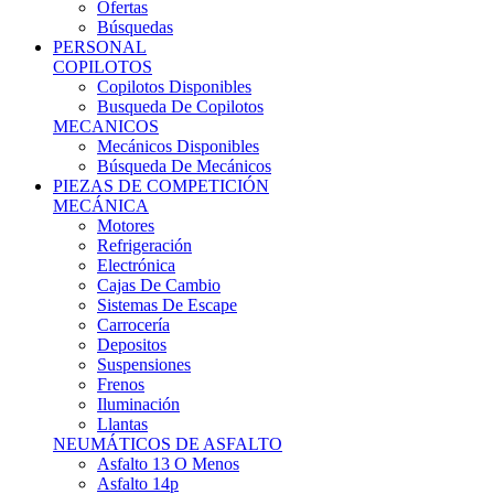
Ofertas
Búsquedas
PERSONAL
COPILOTOS
Copilotos Disponibles
Busqueda De Copilotos
MECANICOS
Mecánicos Disponibles
Búsqueda De Mecánicos
PIEZAS DE COMPETICIÓN
MECÁNICA
Motores
Refrigeración
Electrónica
Cajas De Cambio
Sistemas De Escape
Carrocería
Depositos
Suspensiones
Frenos
Iluminación
Llantas
NEUMÁTICOS DE ASFALTO
Asfalto 13 O Menos
Asfalto 14p