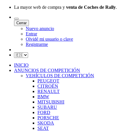
La mayor web de compra y
venta de Coches de Rally
.
Cerrar
Nuevo anuncio
Entrar
Olvidé mi usuario o clave
Registrarme
INICIO
ANUNCIOS DE COMPETICIÓN
VEHÍCULOS DE COMPETICIÓN
PEUGEOT
CITROËN
RENAULT
BMW
MITSUBISHI
SUBARU
FORD
PORSCHE
SKODA
SEAT