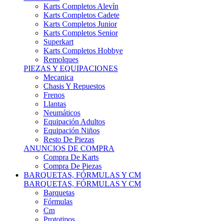
Karts Completos Alevín
Karts Completos Cadete
Karts Completos Junior
Karts Completos Senior
Superkart
Karts Completos Hobbye
Remolques
PIEZAS Y EQUIPACIONES
Mecanica
Chasis Y Repuestos
Frenos
Llantas
Neumáticos
Equipación Adultos
Equipación Niños
Resto De Piezas
ANUNCIOS DE COMPRA
Compra De Karts
Compra De Piezas
BARQUETAS, FÓRMULAS Y CM
BARQUETAS, FÓRMULAS Y CM
Barquetas
Fórmulas
Cm
Prototipos