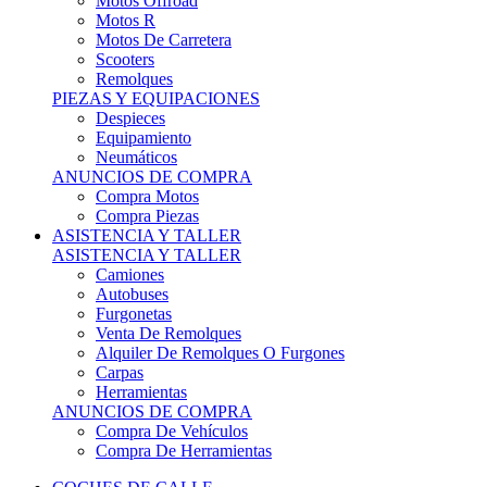
Motos Offroad
Motos R
Motos De Carretera
Scooters
Remolques
PIEZAS Y EQUIPACIONES
Despieces
Equipamiento
Neumáticos
ANUNCIOS DE COMPRA
Compra Motos
Compra Piezas
ASISTENCIA Y TALLER
ASISTENCIA Y TALLER
Camiones
Autobuses
Furgonetas
Venta De Remolques
Alquiler De Remolques O Furgones
Carpas
Herramientas
ANUNCIOS DE COMPRA
Compra De Vehículos
Compra De Herramientas