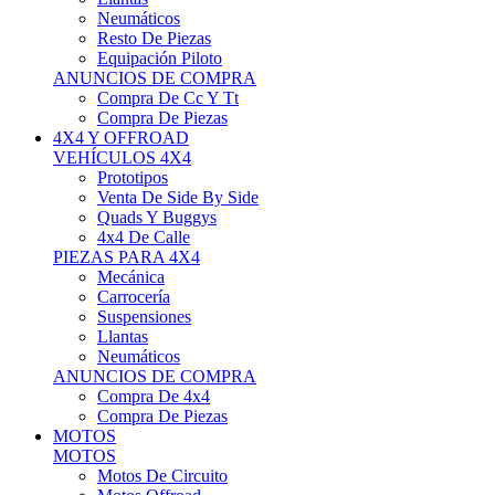
Neumáticos
Resto De Piezas
Equipación Piloto
ANUNCIOS DE COMPRA
Compra De Cc Y Tt
Compra De Piezas
4X4 Y OFFROAD
VEHÍCULOS 4X4
Prototipos
Venta De Side By Side
Quads Y Buggys
4x4 De Calle
PIEZAS PARA 4X4
Mecánica
Carrocería
Suspensiones
Llantas
Neumáticos
ANUNCIOS DE COMPRA
Compra De 4x4
Compra De Piezas
MOTOS
MOTOS
Motos De Circuito