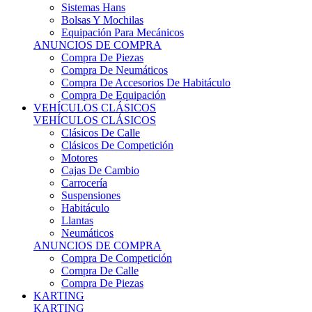
Sistemas Hans
Bolsas Y Mochilas
Equipación Para Mecánicos
ANUNCIOS DE COMPRA
Compra De Piezas
Compra De Neumáticos
Compra De Accesorios De Habitáculo
Compra De Equipación
VEHÍCULOS CLÁSICOS
VEHÍCULOS CLÁSICOS
Clásicos De Calle
Clásicos De Competición
Motores
Cajas De Cambio
Carrocería
Suspensiones
Habitáculo
Llantas
Neumáticos
ANUNCIOS DE COMPRA
Compra De Competición
Compra De Calle
Compra De Piezas
KARTING
KARTING