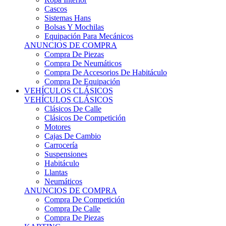
Sistemas Hans
Bolsas Y Mochilas
Equipación Para Mecánicos
ANUNCIOS DE COMPRA
Compra De Piezas
Compra De Neumáticos
Compra De Accesorios De Habitáculo
Compra De Equipación
VEHÍCULOS CLÁSICOS
VEHÍCULOS CLÁSICOS
Clásicos De Calle
Clásicos De Competición
Motores
Cajas De Cambio
Carrocería
Suspensiones
Habitáculo
Llantas
Neumáticos
ANUNCIOS DE COMPRA
Compra De Competición
Compra De Calle
Compra De Piezas
KARTING
KARTING