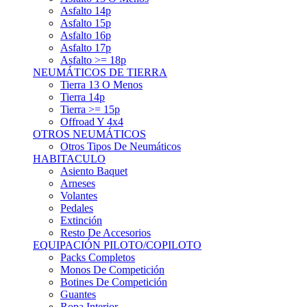
Asfalto 15p
Asfalto 16p
Asfalto 17p
Asfalto >= 18p
NEUMÁTICOS DE TIERRA
Tierra 13 O Menos
Tierra 14p
Tierra >= 15p
Offroad Y 4x4
OTROS NEUMÁTICOS
Otros Tipos De Neumáticos
HABITACULO
Asiento Baquet
Arneses
Volantes
Pedales
Extinción
Resto De Accesorios
EQUIPACIÓN PILOTO/COPILOTO
Packs Completos
Monos De Competición
Botines De Competición
Guantes
Ropa Interior
Cascos