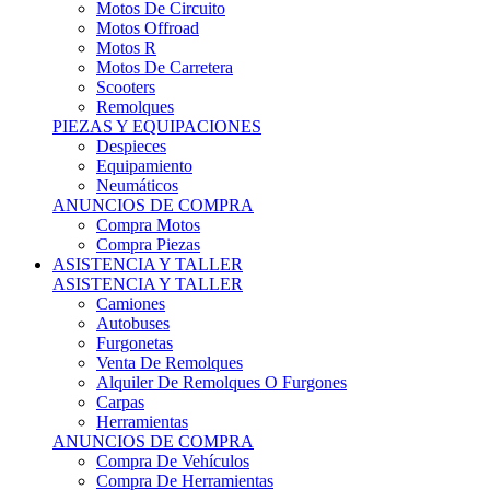
Motos Offroad
Motos R
Motos De Carretera
Scooters
Remolques
PIEZAS Y EQUIPACIONES
Despieces
Equipamiento
Neumáticos
ANUNCIOS DE COMPRA
Compra Motos
Compra Piezas
ASISTENCIA Y TALLER
ASISTENCIA Y TALLER
Camiones
Autobuses
Furgonetas
Venta De Remolques
Alquiler De Remolques O Furgones
Carpas
Herramientas
ANUNCIOS DE COMPRA
Compra De Vehículos
Compra De Herramientas