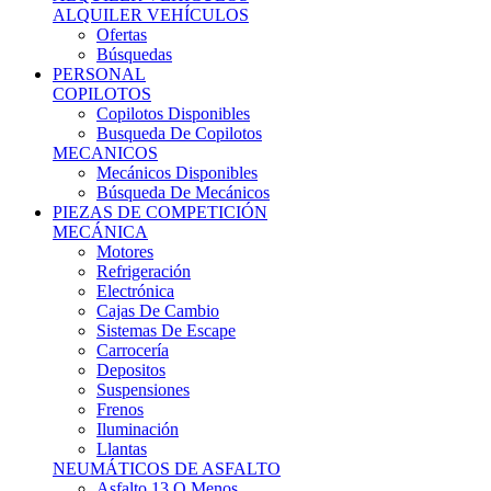
Ofertas
Búsquedas
PERSONAL
COPILOTOS
Copilotos Disponibles
Busqueda De Copilotos
MECANICOS
Mecánicos Disponibles
Búsqueda De Mecánicos
PIEZAS DE COMPETICIÓN
MECÁNICA
Motores
Refrigeración
Electrónica
Cajas De Cambio
Sistemas De Escape
Carrocería
Depositos
Suspensiones
Frenos
Iluminación
Llantas
NEUMÁTICOS DE ASFALTO
Asfalto 13 O Menos
Asfalto 14p