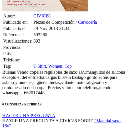
Autor:
CIVIC88
Publicado en:
Piezas de Competición /
Carrocería
Publicado el:
29-Nov-2013 21:34
Referencia:
592260
Visualizaciones:
893
Provincia:
Pais:
Teléfono:
Tag:
T-Shirt
,
Women
,
Top
Buenas Vendo copelas regulables de saxo 16v,manguitos de silicona
excepto el del enfriador,cargas bilstein bastago gordo echas para
asfalto y muelles,cigüeñal,bielas,volante motor aligerado y
contrapesado de la copa. Precios y fotos por telefono,atiendo
whatsapp....662017448
0 CONSULTAS RECIBIDAS.
HACER UNA PREGUNTA
HAZLE UNA PREGUNTA A CIVIC88 SOBRE
“Material saxo
16v”