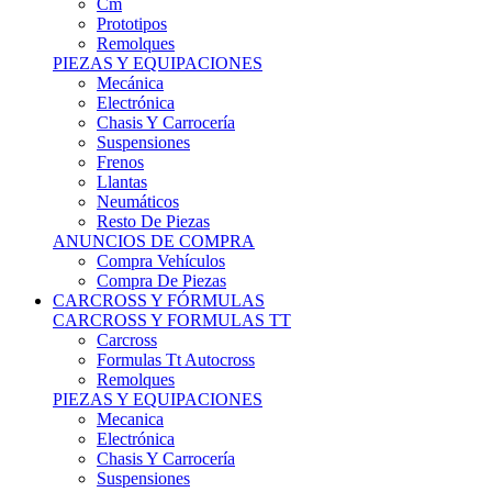
Remolques
PIEZAS Y EQUIPACIONES
Mecánica
Electrónica
Chasis Y Carrocería
Suspensiones
Frenos
Llantas
Neumáticos
Resto De Piezas
ANUNCIOS DE COMPRA
Compra Vehículos
Compra De Piezas
CARCROSS Y FÓRMULAS
CARCROSS Y FORMULAS TT
Carcross
Formulas Tt Autocross
Remolques
PIEZAS Y EQUIPACIONES
Mecanica
Electrónica
Chasis Y Carrocería
Suspensiones
Frenos
Llantas