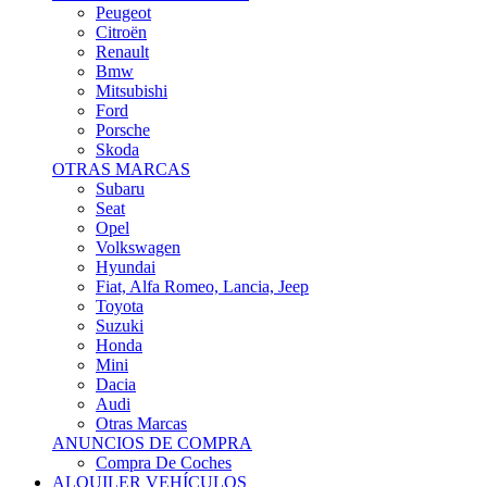
Citroën
Renault
Bmw
Mitsubishi
Ford
Porsche
Skoda
OTRAS MARCAS
Subaru
Seat
Opel
Volkswagen
Hyundai
Fiat, Alfa Romeo, Lancia, Jeep
Toyota
Suzuki
Honda
Mini
Dacia
Audi
Otras Marcas
ANUNCIOS DE COMPRA
Compra De Coches
ALQUILER VEHÍCULOS
ALQUILER VEHÍCULOS