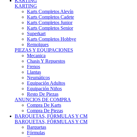
Karts Completos Alevín
Karts Completos Cadete
Karts Completos Junior
Karts Completos Senior
Superkart
Karts Completos Hobbye
Remolques
PIEZAS Y EQUIPACIONES
Mecanica
Chasis Y Repuestos
Frenos
Llantas
Neumáticos
Equipación Adultos
Equipación Niños
Resto De Piezas
ANUNCIOS DE COMPRA
Compra De Karts
Compra De Piezas
BARQUETAS, FÓRMULAS Y CM
BARQUETAS, FÓRMULAS Y CM
Barquetas
Fórmulas
Cm
Prototipos