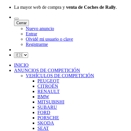
La mayor web de compra y
venta de Coches de Rally
.
Cerrar
Nuevo anuncio
Entrar
Olvidé mi usuario o clave
Registrarme
INICIO
ANUNCIOS DE COMPETICIÓN
VEHÍCULOS DE COMPETICIÓN
PEUGEOT
CITROËN
RENAULT
BMW
MITSUBISHI
SUBARU
FORD
PORSCHE
SKODA
SEAT