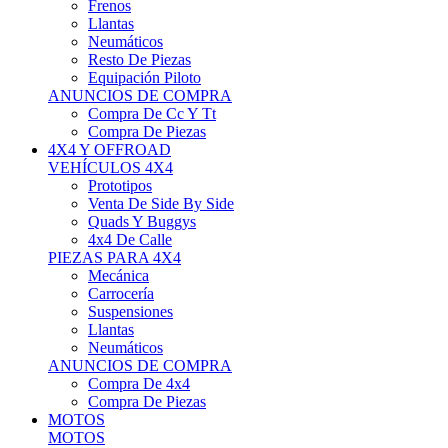
Neumáticos
Resto De Piezas
Equipación Piloto
ANUNCIOS DE COMPRA
Compra De Cc Y Tt
Compra De Piezas
4X4 Y OFFROAD
VEHÍCULOS 4X4
Prototipos
Venta De Side By Side
Quads Y Buggys
4x4 De Calle
PIEZAS PARA 4X4
Mecánica
Carrocería
Suspensiones
Llantas
Neumáticos
ANUNCIOS DE COMPRA
Compra De 4x4
Compra De Piezas
MOTOS
MOTOS
Motos De Circuito