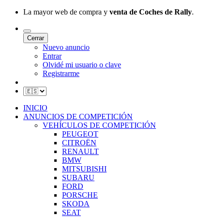
La mayor web de compra y
venta de Coches de Rally
.
Cerrar
Nuevo anuncio
Entrar
Olvidé mi usuario o clave
Registrarme
INICIO
ANUNCIOS DE COMPETICIÓN
VEHÍCULOS DE COMPETICIÓN
PEUGEOT
CITROËN
RENAULT
BMW
MITSUBISHI
SUBARU
FORD
PORSCHE
SKODA
SEAT