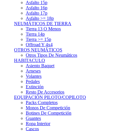
Asfalto 15p
Asfalto 16p
Asfalto 17p
Asfalto >= 18p
NEUMÁTICOS DE TIERRA
Tierra 13 O Menos
Tierra 14p
Tierra >= 15p
Offroad Y 4x4
OTROS NEUMÁTICOS
Otros Tipos De Neumáticos
HABITACULO
Asiento Baquet
Arneses
Volantes
Pedales
Extinción
Resto De Accesorios
EQUIPACIÓN PILOTO/COPILOTO
Packs Completos
Monos De Competición
Botines De Competición
Guantes
Ropa Interior
Cascos