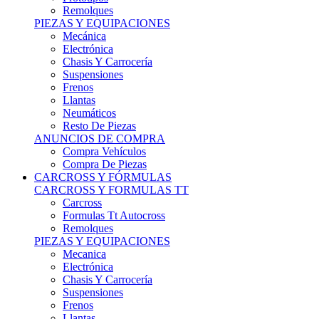
Remolques
PIEZAS Y EQUIPACIONES
Mecánica
Electrónica
Chasis Y Carrocería
Suspensiones
Frenos
Llantas
Neumáticos
Resto De Piezas
ANUNCIOS DE COMPRA
Compra Vehículos
Compra De Piezas
CARCROSS Y FÓRMULAS
CARCROSS Y FORMULAS TT
Carcross
Formulas Tt Autocross
Remolques
PIEZAS Y EQUIPACIONES
Mecanica
Electrónica
Chasis Y Carrocería
Suspensiones
Frenos
Llantas