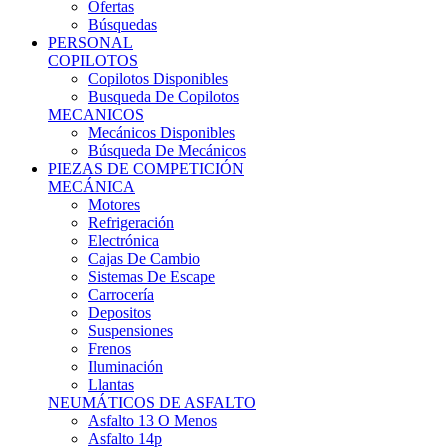
Ofertas
Búsquedas
PERSONAL
COPILOTOS
Copilotos Disponibles
Busqueda De Copilotos
MECANICOS
Mecánicos Disponibles
Búsqueda De Mecánicos
PIEZAS DE COMPETICIÓN
MECÁNICA
Motores
Refrigeración
Electrónica
Cajas De Cambio
Sistemas De Escape
Carrocería
Depositos
Suspensiones
Frenos
Iluminación
Llantas
NEUMÁTICOS DE ASFALTO
Asfalto 13 O Menos
Asfalto 14p