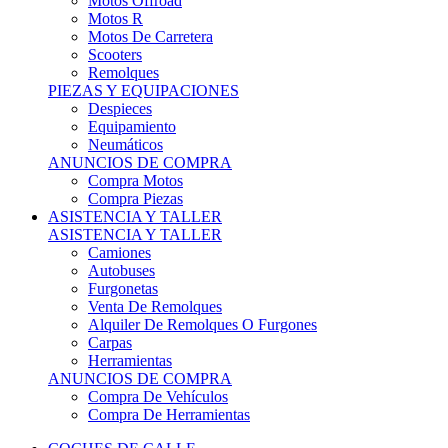
Motos Offroad
Motos R
Motos De Carretera
Scooters
Remolques
PIEZAS Y EQUIPACIONES
Despieces
Equipamiento
Neumáticos
ANUNCIOS DE COMPRA
Compra Motos
Compra Piezas
ASISTENCIA Y TALLER
ASISTENCIA Y TALLER
Camiones
Autobuses
Furgonetas
Venta De Remolques
Alquiler De Remolques O Furgones
Carpas
Herramientas
ANUNCIOS DE COMPRA
Compra De Vehículos
Compra De Herramientas