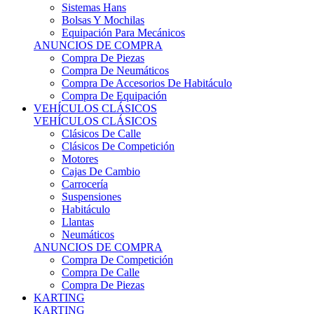
Sistemas Hans
Bolsas Y Mochilas
Equipación Para Mecánicos
ANUNCIOS DE COMPRA
Compra De Piezas
Compra De Neumáticos
Compra De Accesorios De Habitáculo
Compra De Equipación
VEHÍCULOS CLÁSICOS
VEHÍCULOS CLÁSICOS
Clásicos De Calle
Clásicos De Competición
Motores
Cajas De Cambio
Carrocería
Suspensiones
Habitáculo
Llantas
Neumáticos
ANUNCIOS DE COMPRA
Compra De Competición
Compra De Calle
Compra De Piezas
KARTING
KARTING