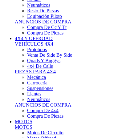
Neumáticos
Resto De Piezas
Equipación Piloto
ANUNCIOS DE COMPRA
Compra De Cc Y Tt
Compra De Piezas
4X4 Y OFFROAD
VEHÍCULOS 4X4
Prototipos
Venta De Side By Side
Quads Y Buggys
4x4 De Calle
PIEZAS PARA 4X4
Mecánica
Carrocería
Suspensiones
Llantas
Neumáticos
ANUNCIOS DE COMPRA
Compra De 4x4
Compra De Piezas
MOTOS
MOTOS
Motos De Circuito