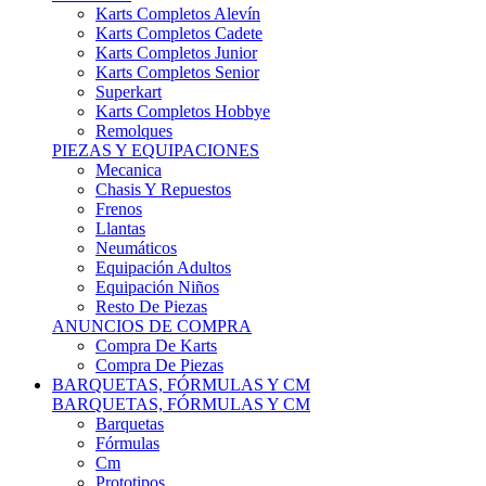
Karts Completos Alevín
Karts Completos Cadete
Karts Completos Junior
Karts Completos Senior
Superkart
Karts Completos Hobbye
Remolques
PIEZAS Y EQUIPACIONES
Mecanica
Chasis Y Repuestos
Frenos
Llantas
Neumáticos
Equipación Adultos
Equipación Niños
Resto De Piezas
ANUNCIOS DE COMPRA
Compra De Karts
Compra De Piezas
BARQUETAS, FÓRMULAS Y CM
BARQUETAS, FÓRMULAS Y CM
Barquetas
Fórmulas
Cm
Prototipos