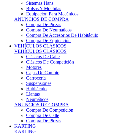
Sistemas Hans
Bolsas Y Mochilas
Equipación Para Mecánicos
ANUNCIOS DE COMPRA
Compra De Piezas
Compra De Neumáticos
Compra De Accesorios De Habitáculo
Compra De Equipación
VEHÍCULOS CLÁSICOS
VEHÍCULOS CLÁSICOS
Clásicos De Calle
Clásicos De Competición
Motores
Cajas De Cambio
Carrocería
Suspensiones
Habitáculo
Llantas
Neumáticos
ANUNCIOS DE COMPRA
Compra De Competición
Compra De Calle
Compra De Piezas
KARTING
KARTING