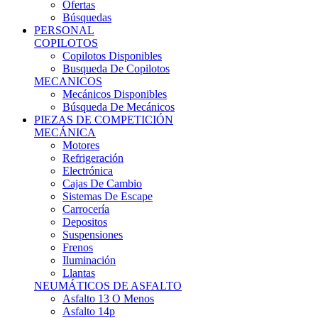
Ofertas
Búsquedas
PERSONAL
COPILOTOS
Copilotos Disponibles
Busqueda De Copilotos
MECANICOS
Mecánicos Disponibles
Búsqueda De Mecánicos
PIEZAS DE COMPETICIÓN
MECÁNICA
Motores
Refrigeración
Electrónica
Cajas De Cambio
Sistemas De Escape
Carrocería
Depositos
Suspensiones
Frenos
Iluminación
Llantas
NEUMÁTICOS DE ASFALTO
Asfalto 13 O Menos
Asfalto 14p