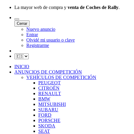
La mayor web de compra y
venta de Coches de Rally
.
Cerrar
Nuevo anuncio
Entrar
Olvidé mi usuario o clave
Registrarme
INICIO
ANUNCIOS DE COMPETICIÓN
VEHÍCULOS DE COMPETICIÓN
PEUGEOT
CITROËN
RENAULT
BMW
MITSUBISHI
SUBARU
FORD
PORSCHE
SKODA
SEAT