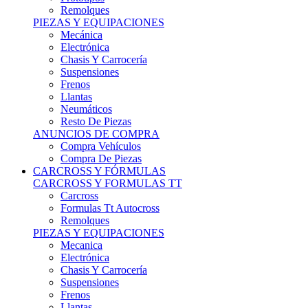
Remolques
PIEZAS Y EQUIPACIONES
Mecánica
Electrónica
Chasis Y Carrocería
Suspensiones
Frenos
Llantas
Neumáticos
Resto De Piezas
ANUNCIOS DE COMPRA
Compra Vehículos
Compra De Piezas
CARCROSS Y FÓRMULAS
CARCROSS Y FORMULAS TT
Carcross
Formulas Tt Autocross
Remolques
PIEZAS Y EQUIPACIONES
Mecanica
Electrónica
Chasis Y Carrocería
Suspensiones
Frenos
Llantas