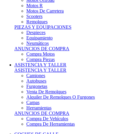
Motos Offroad
Motos R
Motos De Carretera
Scooters
Remolques
PIEZAS Y EQUIPACIONES
Despieces
Equipamiento
Neumáticos
ANUNCIOS DE COMPRA
Compra Motos
Compra Piezas
ASISTENCIA Y TALLER
ASISTENCIA Y TALLER
Camiones
Autobuses
Furgonetas
Venta De Remolques
Alquiler De Remolques O Furgones
Carpas
Herramientas
ANUNCIOS DE COMPRA
Compra De Vehículos
Compra De Herramientas