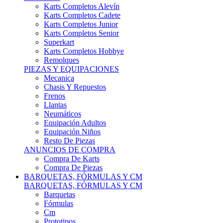
Karts Completos Alevín
Karts Completos Cadete
Karts Completos Junior
Karts Completos Senior
Superkart
Karts Completos Hobbye
Remolques
PIEZAS Y EQUIPACIONES
Mecanica
Chasis Y Repuestos
Frenos
Llantas
Neumáticos
Equipación Adultos
Equipación Niños
Resto De Piezas
ANUNCIOS DE COMPRA
Compra De Karts
Compra De Piezas
BARQUETAS, FÓRMULAS Y CM
BARQUETAS, FÓRMULAS Y CM
Barquetas
Fórmulas
Cm
Prototipos