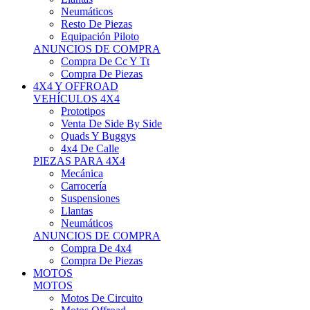
Neumáticos
Resto De Piezas
Equipación Piloto
ANUNCIOS DE COMPRA
Compra De Cc Y Tt
Compra De Piezas
4X4 Y OFFROAD
VEHÍCULOS 4X4
Prototipos
Venta De Side By Side
Quads Y Buggys
4x4 De Calle
PIEZAS PARA 4X4
Mecánica
Carrocería
Suspensiones
Llantas
Neumáticos
ANUNCIOS DE COMPRA
Compra De 4x4
Compra De Piezas
MOTOS
MOTOS
Motos De Circuito