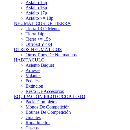
Asfalto 15p
Asfalto 16p
Asfalto 17p
Asfalto >= 18p
NEUMÁTICOS DE TIERRA
Tierra 13 O Menos
Tierra 14p
Tierra >= 15p
Offroad Y 4x4
OTROS NEUMÁTICOS
Otros Tipos De Neumáticos
HABITACULO
Asiento Baquet
Arneses
Volantes
Pedales
Extinción
Resto De Accesorios
EQUIPACIÓN PILOTO/COPILOTO
Packs Completos
Monos De Competición
Botines De Competición
Guantes
Ropa Interior
Cascos