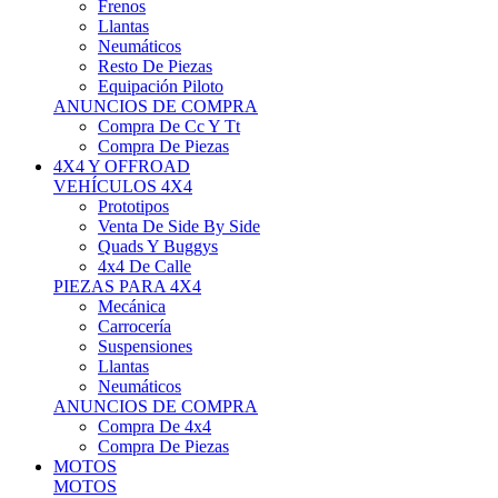
Neumáticos
Resto De Piezas
Equipación Piloto
ANUNCIOS DE COMPRA
Compra De Cc Y Tt
Compra De Piezas
4X4 Y OFFROAD
VEHÍCULOS 4X4
Prototipos
Venta De Side By Side
Quads Y Buggys
4x4 De Calle
PIEZAS PARA 4X4
Mecánica
Carrocería
Suspensiones
Llantas
Neumáticos
ANUNCIOS DE COMPRA
Compra De 4x4
Compra De Piezas
MOTOS
MOTOS
Motos De Circuito