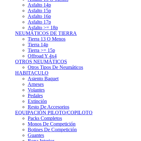
Asfalto 15p
Asfalto 16p
Asfalto 17p
Asfalto >= 18p
NEUMÁTICOS DE TIERRA
Tierra 13 O Menos
Tierra 14p
Tierra >= 15p
Offroad Y 4x4
OTROS NEUMÁTICOS
Otros Tipos De Neumáticos
HABITACULO
Asiento Baquet
Arneses
Volantes
Pedales
Extinción
Resto De Accesorios
EQUIPACIÓN PILOTO/COPILOTO
Packs Completos
Monos De Competición
Botines De Competición
Guantes
Ropa Interior
Cascos