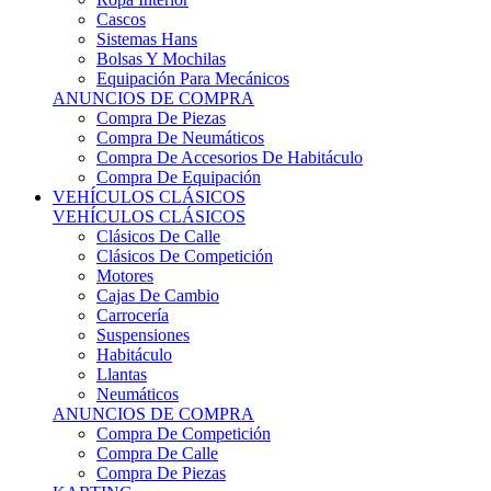
Sistemas Hans
Bolsas Y Mochilas
Equipación Para Mecánicos
ANUNCIOS DE COMPRA
Compra De Piezas
Compra De Neumáticos
Compra De Accesorios De Habitáculo
Compra De Equipación
VEHÍCULOS CLÁSICOS
VEHÍCULOS CLÁSICOS
Clásicos De Calle
Clásicos De Competición
Motores
Cajas De Cambio
Carrocería
Suspensiones
Habitáculo
Llantas
Neumáticos
ANUNCIOS DE COMPRA
Compra De Competición
Compra De Calle
Compra De Piezas
KARTING
KARTING