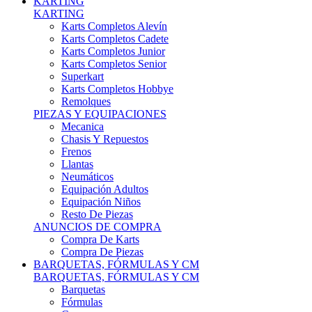
Karts Completos Alevín
Karts Completos Cadete
Karts Completos Junior
Karts Completos Senior
Superkart
Karts Completos Hobbye
Remolques
PIEZAS Y EQUIPACIONES
Mecanica
Chasis Y Repuestos
Frenos
Llantas
Neumáticos
Equipación Adultos
Equipación Niños
Resto De Piezas
ANUNCIOS DE COMPRA
Compra De Karts
Compra De Piezas
BARQUETAS, FÓRMULAS Y CM
BARQUETAS, FÓRMULAS Y CM
Barquetas
Fórmulas
Cm
Prototipos