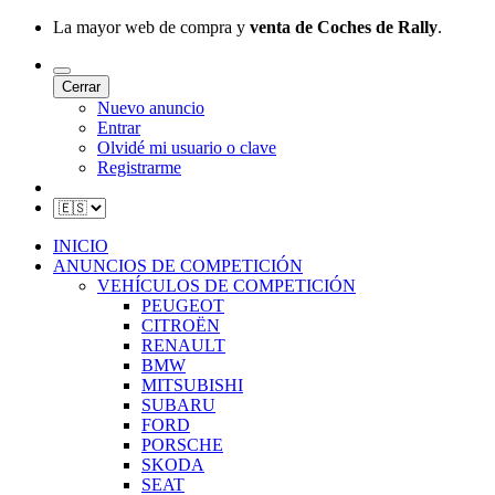
La mayor web de compra y
venta de Coches de Rally
.
Cerrar
Nuevo anuncio
Entrar
Olvidé mi usuario o clave
Registrarme
INICIO
ANUNCIOS DE COMPETICIÓN
VEHÍCULOS DE COMPETICIÓN
PEUGEOT
CITROËN
RENAULT
BMW
MITSUBISHI
SUBARU
FORD
PORSCHE
SKODA
SEAT