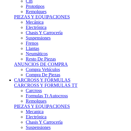
Remolques
PIEZAS Y EQUIPACIONES
Mecánica
Electrónica
Chasis Y Carrocería
Suspensiones
Frenos
Llantas
Neumáticos
Resto De Piezas
ANUNCIOS DE COMPRA
Compra Vehículos
Compra De Piezas
CARCROSS Y FÓRMULAS
CARCROSS Y FORMULAS TT
Carcross
Formulas Tt Autocross
Remolques
PIEZAS Y EQUIPACIONES
Mecanica
Electrónica
Chasis Y Carrocería
Suspensiones
Frenos
Llantas