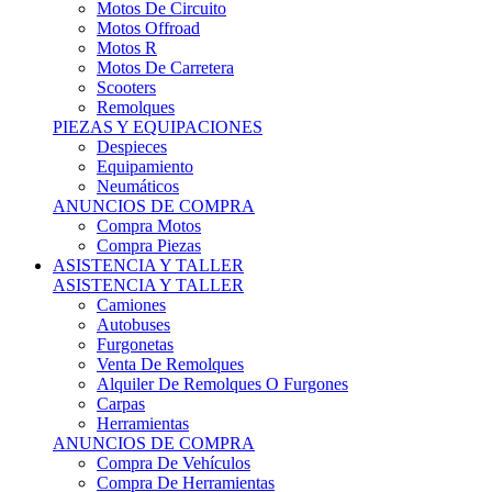
Motos Offroad
Motos R
Motos De Carretera
Scooters
Remolques
PIEZAS Y EQUIPACIONES
Despieces
Equipamiento
Neumáticos
ANUNCIOS DE COMPRA
Compra Motos
Compra Piezas
ASISTENCIA Y TALLER
ASISTENCIA Y TALLER
Camiones
Autobuses
Furgonetas
Venta De Remolques
Alquiler De Remolques O Furgones
Carpas
Herramientas
ANUNCIOS DE COMPRA
Compra De Vehículos
Compra De Herramientas