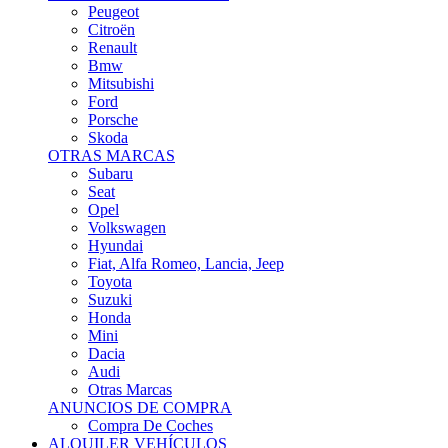
Citroën
Renault
Bmw
Mitsubishi
Ford
Porsche
Skoda
OTRAS MARCAS
Subaru
Seat
Opel
Volkswagen
Hyundai
Fiat, Alfa Romeo, Lancia, Jeep
Toyota
Suzuki
Honda
Mini
Dacia
Audi
Otras Marcas
ANUNCIOS DE COMPRA
Compra De Coches
ALQUILER VEHÍCULOS
ALQUILER VEHÍCULOS