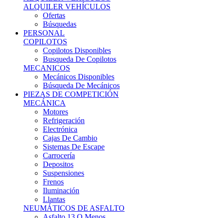
Ofertas
Búsquedas
PERSONAL
COPILOTOS
Copilotos Disponibles
Busqueda De Copilotos
MECANICOS
Mecánicos Disponibles
Búsqueda De Mecánicos
PIEZAS DE COMPETICIÓN
MECÁNICA
Motores
Refrigeración
Electrónica
Cajas De Cambio
Sistemas De Escape
Carrocería
Depositos
Suspensiones
Frenos
Iluminación
Llantas
NEUMÁTICOS DE ASFALTO
Asfalto 13 O Menos
Asfalto 14p