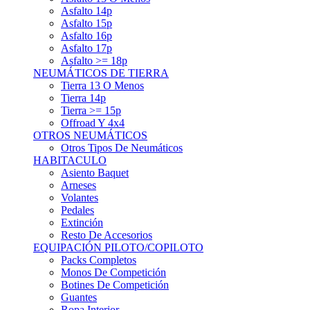
Asfalto 15p
Asfalto 16p
Asfalto 17p
Asfalto >= 18p
NEUMÁTICOS DE TIERRA
Tierra 13 O Menos
Tierra 14p
Tierra >= 15p
Offroad Y 4x4
OTROS NEUMÁTICOS
Otros Tipos De Neumáticos
HABITACULO
Asiento Baquet
Arneses
Volantes
Pedales
Extinción
Resto De Accesorios
EQUIPACIÓN PILOTO/COPILOTO
Packs Completos
Monos De Competición
Botines De Competición
Guantes
Ropa Interior
Cascos