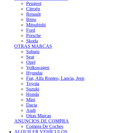
Citroën
Renault
Bmw
Mitsubishi
Ford
Porsche
Skoda
OTRAS MARCAS
Subaru
Seat
Opel
Volkswagen
Hyundai
Fiat, Alfa Romeo, Lancia, Jeep
Toyota
Suzuki
Honda
Mini
Dacia
Audi
Otras Marcas
ANUNCIOS DE COMPRA
Compra De Coches
ALQUILER VEHÍCULOS
ALQUILER VEHÍCULOS