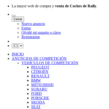
La mayor web de compra y
venta de Coches de Rally
.
Cerrar
Nuevo anuncio
Entrar
Olvidé mi usuario o clave
Registrarme
INICIO
ANUNCIOS DE COMPETICIÓN
VEHÍCULOS DE COMPETICIÓN
PEUGEOT
CITROËN
RENAULT
BMW
MITSUBISHI
SUBARU
FORD
PORSCHE
SKODA
SEAT