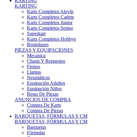
Karts Completos Alevín
Karts Completos Cadete
Karts Completos Junior
Karts Completos Senior
Superkart
Karts Completos Hobbye
Remolques
PIEZAS Y EQUIPACIONES
Mecanica
Chasis Y Repuestos
Frenos
Llantas
Neumáticos
Equipación Adultos
Equipación Niños
Resto De Piezas
ANUNCIOS DE COMPRA
Compra De Karts
Compra De Piezas
BARQUETAS, FÓRMULAS Y CM
BARQUETAS, FÓRMULAS Y CM
Barquetas
Fórmulas
Cm
Prototipos