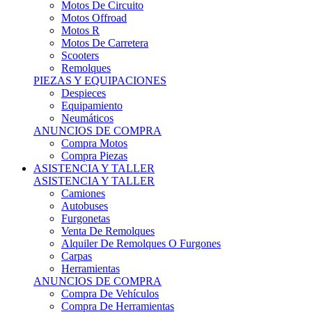
Motos Offroad
Motos R
Motos De Carretera
Scooters
Remolques
PIEZAS Y EQUIPACIONES
Despieces
Equipamiento
Neumáticos
ANUNCIOS DE COMPRA
Compra Motos
Compra Piezas
ASISTENCIA Y TALLER
ASISTENCIA Y TALLER
Camiones
Autobuses
Furgonetas
Venta De Remolques
Alquiler De Remolques O Furgones
Carpas
Herramientas
ANUNCIOS DE COMPRA
Compra De Vehículos
Compra De Herramientas