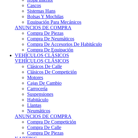
Sistemas Hans
Bolsas Y Mochilas
Equipación Para Mecánicos
ANUNCIOS DE COMPRA
Compra De Piezas
Compra De Neumáticos
Compra De Accesorios De Habitáculo
Compra De Equipación
VEHÍCULOS CLÁSICOS
VEHÍCULOS CLÁSICOS
Clásicos De Calle
Clásicos De Competición
Motores
Cajas De Cambio
Carrocería
Suspensiones
Habitáculo
Llantas
Neumáticos
ANUNCIOS DE COMPRA
Compra De Competición
Compra De Calle
Compra De Piezas
KARTING
KARTING