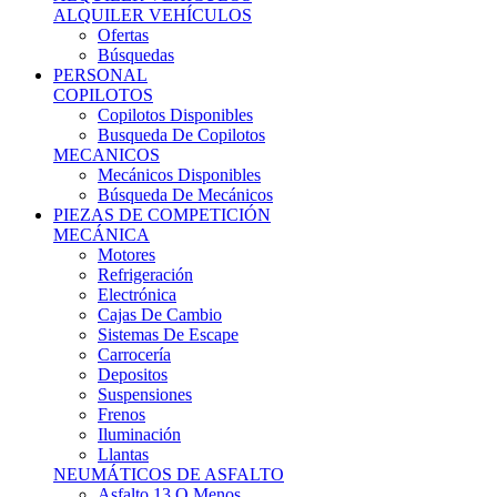
Ofertas
Búsquedas
PERSONAL
COPILOTOS
Copilotos Disponibles
Busqueda De Copilotos
MECANICOS
Mecánicos Disponibles
Búsqueda De Mecánicos
PIEZAS DE COMPETICIÓN
MECÁNICA
Motores
Refrigeración
Electrónica
Cajas De Cambio
Sistemas De Escape
Carrocería
Depositos
Suspensiones
Frenos
Iluminación
Llantas
NEUMÁTICOS DE ASFALTO
Asfalto 13 O Menos
Asfalto 14p