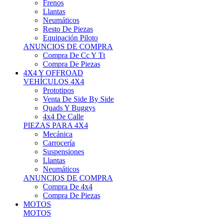
Neumáticos
Resto De Piezas
Equipación Piloto
ANUNCIOS DE COMPRA
Compra De Cc Y Tt
Compra De Piezas
4X4 Y OFFROAD
VEHÍCULOS 4X4
Prototipos
Venta De Side By Side
Quads Y Buggys
4x4 De Calle
PIEZAS PARA 4X4
Mecánica
Carrocería
Suspensiones
Llantas
Neumáticos
ANUNCIOS DE COMPRA
Compra De 4x4
Compra De Piezas
MOTOS
MOTOS
Motos De Circuito