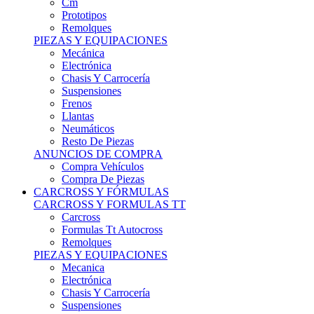
Remolques
PIEZAS Y EQUIPACIONES
Mecánica
Electrónica
Chasis Y Carrocería
Suspensiones
Frenos
Llantas
Neumáticos
Resto De Piezas
ANUNCIOS DE COMPRA
Compra Vehículos
Compra De Piezas
CARCROSS Y FÓRMULAS
CARCROSS Y FORMULAS TT
Carcross
Formulas Tt Autocross
Remolques
PIEZAS Y EQUIPACIONES
Mecanica
Electrónica
Chasis Y Carrocería
Suspensiones
Frenos
Llantas