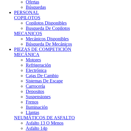
Ofertas
Búsquedas
PERSONAL
COPILOTOS
Copilotos Disponibles
Busqueda De Copilotos
MECANICOS
Mecánicos Disponibles
Búsqueda De Mecánicos
PIEZAS DE COMPETICIÓN
MECÁNICA
Motores
Refrigeración
Electrónica
Cajas De Cambio
Sistemas De Escape
Carrocería
Depositos
Suspensiones
Frenos
Iluminación
Llantas
NEUMÁTICOS DE ASFALTO
Asfalto 13 O Menos
Asfalto 14p