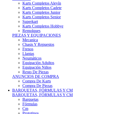
Karts Completos Alevín
Karts Completos Cadete
Karts Completos Junior
Karts Completos Senior
Superkart
Karts Completos Hobbye
Remolques
PIEZAS Y EQUIPACIONES
Mecanica
Chasis Y Repuestos
Frenos
Llantas
Neumáticos
Equipación Adultos
Equipación Niños
Resto De Piezas
ANUNCIOS DE COMPRA
Compra De Karts
Compra De Piezas
BARQUETAS, FÓRMULAS Y CM
BARQUETAS, FÓRMULAS Y CM
Barquetas
Fórmulas
Cm
Prototipos