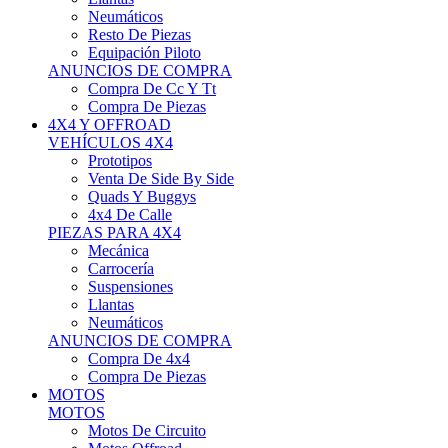
Neumáticos
Resto De Piezas
Equipación Piloto
ANUNCIOS DE COMPRA
Compra De Cc Y Tt
Compra De Piezas
4X4 Y OFFROAD
VEHÍCULOS 4X4
Prototipos
Venta De Side By Side
Quads Y Buggys
4x4 De Calle
PIEZAS PARA 4X4
Mecánica
Carrocería
Suspensiones
Llantas
Neumáticos
ANUNCIOS DE COMPRA
Compra De 4x4
Compra De Piezas
MOTOS
MOTOS
Motos De Circuito