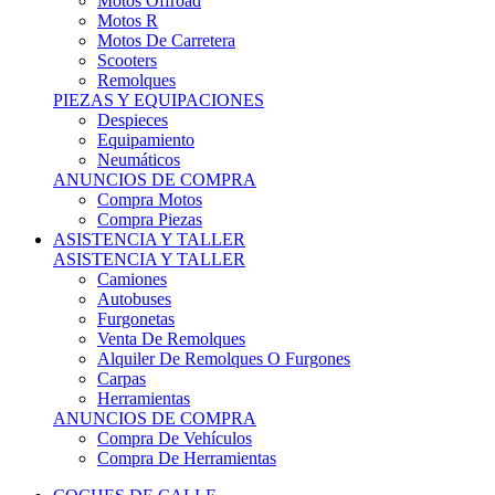
Motos Offroad
Motos R
Motos De Carretera
Scooters
Remolques
PIEZAS Y EQUIPACIONES
Despieces
Equipamiento
Neumáticos
ANUNCIOS DE COMPRA
Compra Motos
Compra Piezas
ASISTENCIA Y TALLER
ASISTENCIA Y TALLER
Camiones
Autobuses
Furgonetas
Venta De Remolques
Alquiler De Remolques O Furgones
Carpas
Herramientas
ANUNCIOS DE COMPRA
Compra De Vehículos
Compra De Herramientas