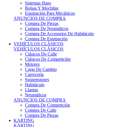
Sistemas Hans
Bolsas Y Mochilas
Equipación Para Mecánicos
ANUNCIOS DE COMPRA
Compra De Piezas
Compra De Neumáticos
Compra De Accesorios De Habitáculo
Compra De Equipación
VEHÍCULOS CLÁSICOS
VEHÍCULOS CLÁSICOS
Clásicos De Calle
Clásicos De Competición
Motores
Cajas De Cambio
Carrocería
Suspensiones
Habitáculo
Llantas
Neumáticos
ANUNCIOS DE COMPRA
Compra De Competición
Compra De Calle
Compra De Piezas
KARTING
KARTING