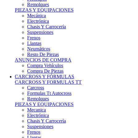
Remolques
PIEZAS Y EQUIPACIONES
Mecánica
Electrónica
Chasis Y Carrocería
Suspensiones
Frenos
Llantas
Neumáticos
Resto De Piezas
ANUNCIOS DE COMPRA
Compra Vehículos
Compra De Piezas
CARCROSS Y FÓRMULAS
CARCROSS Y FORMULAS TT
Carcross
Formulas Tt Autocross
Remolques
PIEZAS Y EQUIPACIONES
Mecanica
Electrónica
Chasis Y Carrocería
Suspensiones
Frenos
Llantas