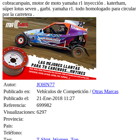
cobracarspain, motor de moto yamaha r1 inyección . katerham,
súper lotus seven , garbi. yamaha r1. todo homologado para circular
por la carretera .
Autor:
JOHN77
Publicado en:
Vehículos de Competición /
Otras Marcas
Publicado el:
21-Ene-2018 11:27
Referencia:
699982
Visualizaciones:
6297
Provincia:
Pais:
Teléfono:
Tag:
T-Shirt
,
Women
,
Top