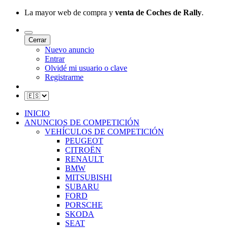
La mayor web de compra y
venta de Coches de Rally
.
Cerrar
Nuevo anuncio
Entrar
Olvidé mi usuario o clave
Registrarme
INICIO
ANUNCIOS DE COMPETICIÓN
VEHÍCULOS DE COMPETICIÓN
PEUGEOT
CITROËN
RENAULT
BMW
MITSUBISHI
SUBARU
FORD
PORSCHE
SKODA
SEAT