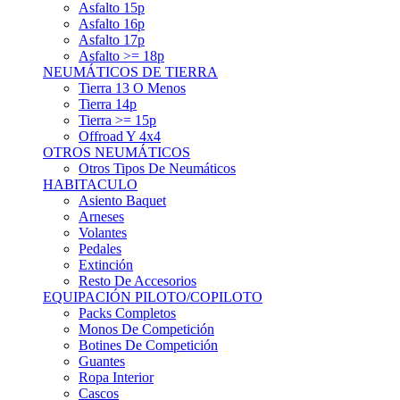
Asfalto 15p
Asfalto 16p
Asfalto 17p
Asfalto >= 18p
NEUMÁTICOS DE TIERRA
Tierra 13 O Menos
Tierra 14p
Tierra >= 15p
Offroad Y 4x4
OTROS NEUMÁTICOS
Otros Tipos De Neumáticos
HABITACULO
Asiento Baquet
Arneses
Volantes
Pedales
Extinción
Resto De Accesorios
EQUIPACIÓN PILOTO/COPILOTO
Packs Completos
Monos De Competición
Botines De Competición
Guantes
Ropa Interior
Cascos