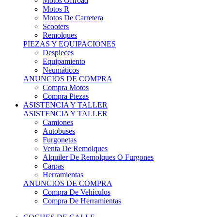
Motos Offroad
Motos R
Motos De Carretera
Scooters
Remolques
PIEZAS Y EQUIPACIONES
Despieces
Equipamiento
Neumáticos
ANUNCIOS DE COMPRA
Compra Motos
Compra Piezas
ASISTENCIA Y TALLER
ASISTENCIA Y TALLER
Camiones
Autobuses
Furgonetas
Venta De Remolques
Alquiler De Remolques O Furgones
Carpas
Herramientas
ANUNCIOS DE COMPRA
Compra De Vehículos
Compra De Herramientas