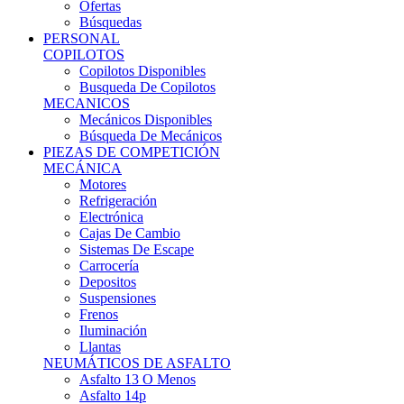
Ofertas
Búsquedas
PERSONAL
COPILOTOS
Copilotos Disponibles
Busqueda De Copilotos
MECANICOS
Mecánicos Disponibles
Búsqueda De Mecánicos
PIEZAS DE COMPETICIÓN
MECÁNICA
Motores
Refrigeración
Electrónica
Cajas De Cambio
Sistemas De Escape
Carrocería
Depositos
Suspensiones
Frenos
Iluminación
Llantas
NEUMÁTICOS DE ASFALTO
Asfalto 13 O Menos
Asfalto 14p