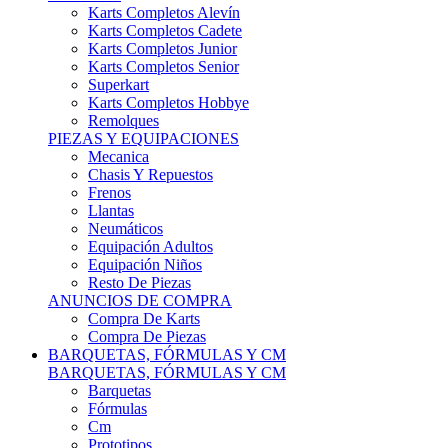
Karts Completos Alevín
Karts Completos Cadete
Karts Completos Junior
Karts Completos Senior
Superkart
Karts Completos Hobbye
Remolques
PIEZAS Y EQUIPACIONES
Mecanica
Chasis Y Repuestos
Frenos
Llantas
Neumáticos
Equipación Adultos
Equipación Niños
Resto De Piezas
ANUNCIOS DE COMPRA
Compra De Karts
Compra De Piezas
BARQUETAS, FÓRMULAS Y CM
BARQUETAS, FÓRMULAS Y CM
Barquetas
Fórmulas
Cm
Prototipos