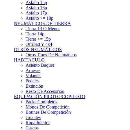
Asfalto 15p
Asfalto 16p
Asfalto 17p
Asfalto >= 18p
NEUMÁTICOS DE TIERRA
Tierra 13 O Menos
Tierra 14p
Tierra >= 15p
Offroad Y 4x4
OTROS NEUMÁTICOS
Otros Tipos De Neumáticos
HABITACULO
Asiento Baquet
Arneses
Volantes
Pedales
Extinción
Resto De Accesorios
EQUIPACIÓN PILOTO/COPILOTO
Packs Completos
Monos De Competición
Botines De Competición
Guantes
Ropa Interior
Cascos