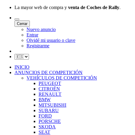
La mayor web de compra y
venta de Coches de Rally
.
Cerrar
Nuevo anuncio
Entrar
Olvidé mi usuario o clave
Registrarme
INICIO
ANUNCIOS DE COMPETICIÓN
VEHÍCULOS DE COMPETICIÓN
PEUGEOT
CITROËN
RENAULT
BMW
MITSUBISHI
SUBARU
FORD
PORSCHE
SKODA
SEAT