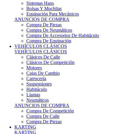
Sistemas Hans
Bolsas Y Mochilas
Equipación Para Mecánicos
ANUNCIOS DE COMPRA
Compra De Piezas
Compra De Neumáticos
Compra De Accesorios De Habitáculo
Compra De Equipación
VEHÍCULOS CLÁSICOS
VEHÍCULOS CLÁSICOS
Clásicos De Calle
Clásicos De Competición
Motores
Cajas De Cambio
Carrocería
Suspensiones
Habitáculo
Llantas
Neumáticos
ANUNCIOS DE COMPRA
Compra De Competición
Compra De Calle
Compra De Piezas
KARTING
KARTING