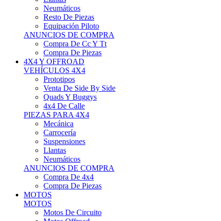
Neumáticos
Resto De Piezas
Equipación Piloto
ANUNCIOS DE COMPRA
Compra De Cc Y Tt
Compra De Piezas
4X4 Y OFFROAD
VEHÍCULOS 4X4
Prototipos
Venta De Side By Side
Quads Y Buggys
4x4 De Calle
PIEZAS PARA 4X4
Mecánica
Carrocería
Suspensiones
Llantas
Neumáticos
ANUNCIOS DE COMPRA
Compra De 4x4
Compra De Piezas
MOTOS
MOTOS
Motos De Circuito