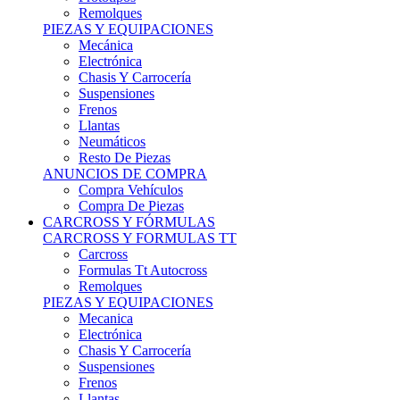
Remolques
PIEZAS Y EQUIPACIONES
Mecánica
Electrónica
Chasis Y Carrocería
Suspensiones
Frenos
Llantas
Neumáticos
Resto De Piezas
ANUNCIOS DE COMPRA
Compra Vehículos
Compra De Piezas
CARCROSS Y FÓRMULAS
CARCROSS Y FORMULAS TT
Carcross
Formulas Tt Autocross
Remolques
PIEZAS Y EQUIPACIONES
Mecanica
Electrónica
Chasis Y Carrocería
Suspensiones
Frenos
Llantas