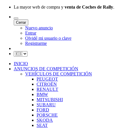
La mayor web de compra y
venta de Coches de Rally
.
Cerrar
Nuevo anuncio
Entrar
Olvidé mi usuario o clave
Registrarme
INICIO
ANUNCIOS DE COMPETICIÓN
VEHÍCULOS DE COMPETICIÓN
PEUGEOT
CITROËN
RENAULT
BMW
MITSUBISHI
SUBARU
FORD
PORSCHE
SKODA
SEAT