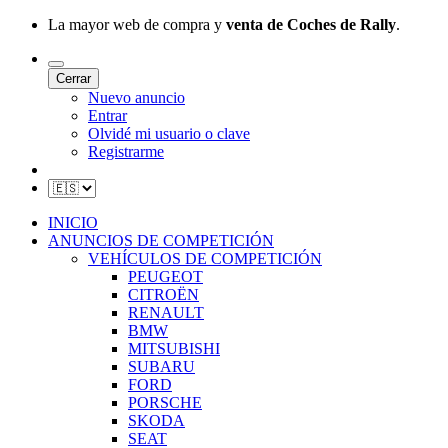
La mayor web de compra y
venta de Coches de Rally
.
Cerrar
Nuevo anuncio
Entrar
Olvidé mi usuario o clave
Registrarme
INICIO
ANUNCIOS DE COMPETICIÓN
VEHÍCULOS DE COMPETICIÓN
PEUGEOT
CITROËN
RENAULT
BMW
MITSUBISHI
SUBARU
FORD
PORSCHE
SKODA
SEAT