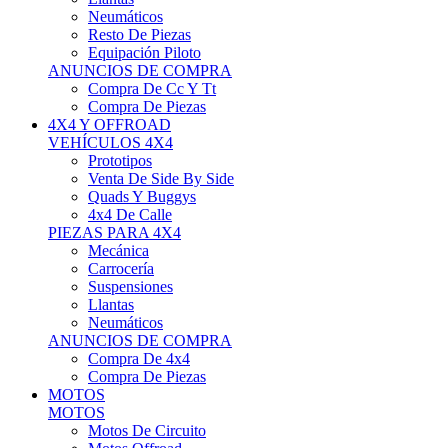
Neumáticos
Resto De Piezas
Equipación Piloto
ANUNCIOS DE COMPRA
Compra De Cc Y Tt
Compra De Piezas
4X4 Y OFFROAD
VEHÍCULOS 4X4
Prototipos
Venta De Side By Side
Quads Y Buggys
4x4 De Calle
PIEZAS PARA 4X4
Mecánica
Carrocería
Suspensiones
Llantas
Neumáticos
ANUNCIOS DE COMPRA
Compra De 4x4
Compra De Piezas
MOTOS
MOTOS
Motos De Circuito