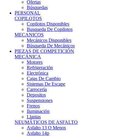
Ofertas
Búsquedas
PERSONAL
COPILOTOS
Copilotos Disponibles
Busqueda De Copilotos
MECANICOS
Mecánicos Disponibles
Búsqueda De Mecánicos
PIEZAS DE COMPETICIÓN
MECÁNICA
Motores
Refrigeración
Electrónica
Cajas De Cambio
Sistemas De Escape
Carrocería
Depositos
Suspensiones
Frenos
Iluminación
Llantas
NEUMÁTICOS DE ASFALTO
Asfalto 13 O Menos
Asfalto 14p