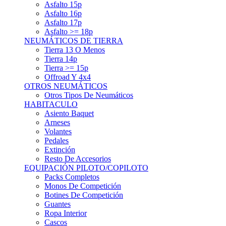
Asfalto 15p
Asfalto 16p
Asfalto 17p
Asfalto >= 18p
NEUMÁTICOS DE TIERRA
Tierra 13 O Menos
Tierra 14p
Tierra >= 15p
Offroad Y 4x4
OTROS NEUMÁTICOS
Otros Tipos De Neumáticos
HABITACULO
Asiento Baquet
Arneses
Volantes
Pedales
Extinción
Resto De Accesorios
EQUIPACIÓN PILOTO/COPILOTO
Packs Completos
Monos De Competición
Botines De Competición
Guantes
Ropa Interior
Cascos