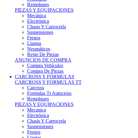
Remolques
PIEZAS Y EQUIPACIONES
Mecánica
Electrónica
Chasis Y Carrocería
Suspensiones
Frenos
Llantas
Neumáticos
Resto De Piezas
ANUNCIOS DE COMPRA
Compra Vehículos
Compra De Piezas
CARCROSS Y FÓRMULAS
CARCROSS Y FORMULAS TT
Carcross
Formulas Tt Autocross
Remolques
PIEZAS Y EQUIPACIONES
Mecanica
Electrónica
Chasis Y Carrocería
Suspensiones
Frenos
Llantas