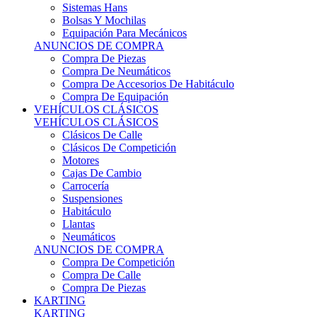
Sistemas Hans
Bolsas Y Mochilas
Equipación Para Mecánicos
ANUNCIOS DE COMPRA
Compra De Piezas
Compra De Neumáticos
Compra De Accesorios De Habitáculo
Compra De Equipación
VEHÍCULOS CLÁSICOS
VEHÍCULOS CLÁSICOS
Clásicos De Calle
Clásicos De Competición
Motores
Cajas De Cambio
Carrocería
Suspensiones
Habitáculo
Llantas
Neumáticos
ANUNCIOS DE COMPRA
Compra De Competición
Compra De Calle
Compra De Piezas
KARTING
KARTING