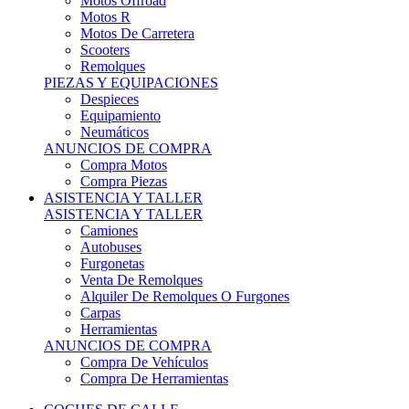
Motos Offroad
Motos R
Motos De Carretera
Scooters
Remolques
PIEZAS Y EQUIPACIONES
Despieces
Equipamiento
Neumáticos
ANUNCIOS DE COMPRA
Compra Motos
Compra Piezas
ASISTENCIA Y TALLER
ASISTENCIA Y TALLER
Camiones
Autobuses
Furgonetas
Venta De Remolques
Alquiler De Remolques O Furgones
Carpas
Herramientas
ANUNCIOS DE COMPRA
Compra De Vehículos
Compra De Herramientas