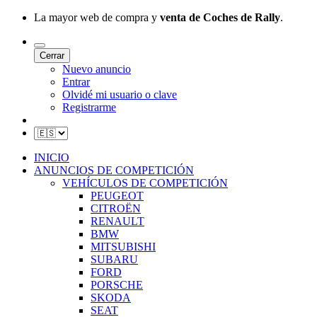
La mayor web de compra y
venta de Coches de Rally
.
Cerrar
Nuevo anuncio
Entrar
Olvidé mi usuario o clave
Registrarme
INICIO
ANUNCIOS DE COMPETICIÓN
VEHÍCULOS DE COMPETICIÓN
PEUGEOT
CITROËN
RENAULT
BMW
MITSUBISHI
SUBARU
FORD
PORSCHE
SKODA
SEAT