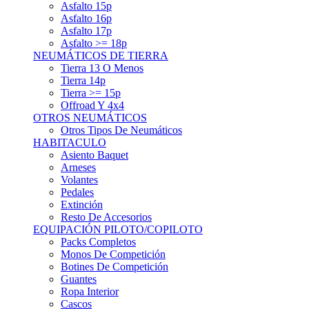
Asfalto 15p
Asfalto 16p
Asfalto 17p
Asfalto >= 18p
NEUMÁTICOS DE TIERRA
Tierra 13 O Menos
Tierra 14p
Tierra >= 15p
Offroad Y 4x4
OTROS NEUMÁTICOS
Otros Tipos De Neumáticos
HABITACULO
Asiento Baquet
Arneses
Volantes
Pedales
Extinción
Resto De Accesorios
EQUIPACIÓN PILOTO/COPILOTO
Packs Completos
Monos De Competición
Botines De Competición
Guantes
Ropa Interior
Cascos