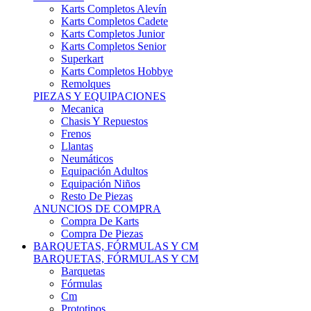
Karts Completos Alevín
Karts Completos Cadete
Karts Completos Junior
Karts Completos Senior
Superkart
Karts Completos Hobbye
Remolques
PIEZAS Y EQUIPACIONES
Mecanica
Chasis Y Repuestos
Frenos
Llantas
Neumáticos
Equipación Adultos
Equipación Niños
Resto De Piezas
ANUNCIOS DE COMPRA
Compra De Karts
Compra De Piezas
BARQUETAS, FÓRMULAS Y CM
BARQUETAS, FÓRMULAS Y CM
Barquetas
Fórmulas
Cm
Prototipos