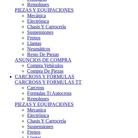
Remolques
PIEZAS Y EQUIPACIONES
Mecánica
Electrónica
Chasis Y Carrocería
Suspensiones
Frenos
Llantas
Neumáticos
Resto De Piezas
ANUNCIOS DE COMPRA
Compra Vehículos
Compra De Piezas
CARCROSS Y FÓRMULAS
CARCROSS Y FORMULAS TT
Carcross
Formulas Tt Autocross
Remolques
PIEZAS Y EQUIPACIONES
Mecanica
Electrónica
Chasis Y Carrocería
Suspensiones
Frenos
Llantas