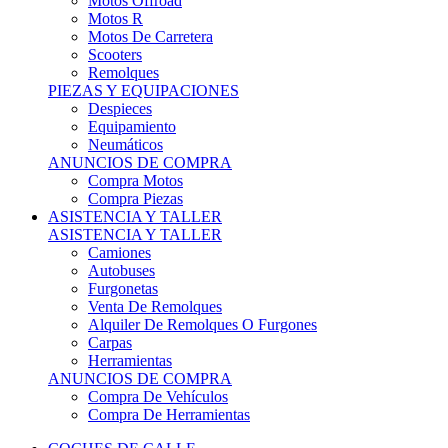
Motos Offroad
Motos R
Motos De Carretera
Scooters
Remolques
PIEZAS Y EQUIPACIONES
Despieces
Equipamiento
Neumáticos
ANUNCIOS DE COMPRA
Compra Motos
Compra Piezas
ASISTENCIA Y TALLER
ASISTENCIA Y TALLER
Camiones
Autobuses
Furgonetas
Venta De Remolques
Alquiler De Remolques O Furgones
Carpas
Herramientas
ANUNCIOS DE COMPRA
Compra De Vehículos
Compra De Herramientas