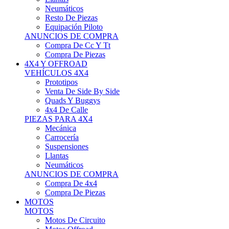
Neumáticos
Resto De Piezas
Equipación Piloto
ANUNCIOS DE COMPRA
Compra De Cc Y Tt
Compra De Piezas
4X4 Y OFFROAD
VEHÍCULOS 4X4
Prototipos
Venta De Side By Side
Quads Y Buggys
4x4 De Calle
PIEZAS PARA 4X4
Mecánica
Carrocería
Suspensiones
Llantas
Neumáticos
ANUNCIOS DE COMPRA
Compra De 4x4
Compra De Piezas
MOTOS
MOTOS
Motos De Circuito