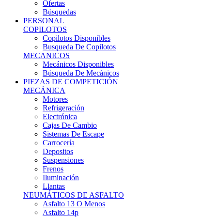
Ofertas
Búsquedas
PERSONAL
COPILOTOS
Copilotos Disponibles
Busqueda De Copilotos
MECANICOS
Mecánicos Disponibles
Búsqueda De Mecánicos
PIEZAS DE COMPETICIÓN
MECÁNICA
Motores
Refrigeración
Electrónica
Cajas De Cambio
Sistemas De Escape
Carrocería
Depositos
Suspensiones
Frenos
Iluminación
Llantas
NEUMÁTICOS DE ASFALTO
Asfalto 13 O Menos
Asfalto 14p