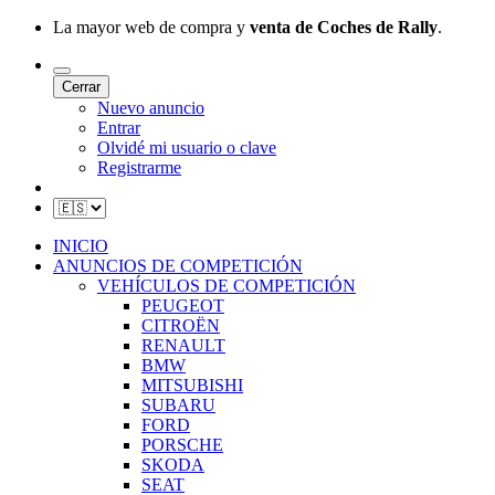
La mayor web de compra y
venta de Coches de Rally
.
Cerrar
Nuevo anuncio
Entrar
Olvidé mi usuario o clave
Registrarme
INICIO
ANUNCIOS DE COMPETICIÓN
VEHÍCULOS DE COMPETICIÓN
PEUGEOT
CITROËN
RENAULT
BMW
MITSUBISHI
SUBARU
FORD
PORSCHE
SKODA
SEAT