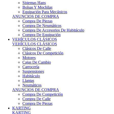
Sistemas Hans
Bolsas Y Mochilas
Equipación Para Mecánicos
ANUNCIOS DE COMPRA
Compra De Piezas
Compra De Neumáticos
Compra De Accesorios De Habitáculo
Compra De Equipación
VEHÍCULOS CLÁSICOS
VEHÍCULOS CLÁSICOS
Clásicos De Calle
Clásicos De Competición
Motores
Cajas De Cambio
Carrocería
Suspensiones
Habitáculo
Llantas
Neumáticos
ANUNCIOS DE COMPRA
Compra De Competición
Compra De Calle
Compra De Piezas
KARTING
KARTING