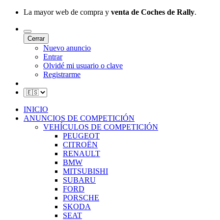
La mayor web de compra y
venta de Coches de Rally
.
Cerrar
Nuevo anuncio
Entrar
Olvidé mi usuario o clave
Registrarme
INICIO
ANUNCIOS DE COMPETICIÓN
VEHÍCULOS DE COMPETICIÓN
PEUGEOT
CITROËN
RENAULT
BMW
MITSUBISHI
SUBARU
FORD
PORSCHE
SKODA
SEAT