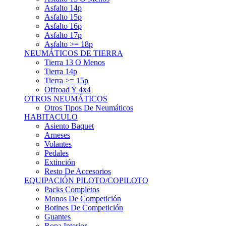
Asfalto 15p
Asfalto 16p
Asfalto 17p
Asfalto >= 18p
NEUMÁTICOS DE TIERRA
Tierra 13 O Menos
Tierra 14p
Tierra >= 15p
Offroad Y 4x4
OTROS NEUMÁTICOS
Otros Tipos De Neumáticos
HABITACULO
Asiento Baquet
Arneses
Volantes
Pedales
Extinción
Resto De Accesorios
EQUIPACIÓN PILOTO/COPILOTO
Packs Completos
Monos De Competición
Botines De Competición
Guantes
Ropa Interior
Cascos