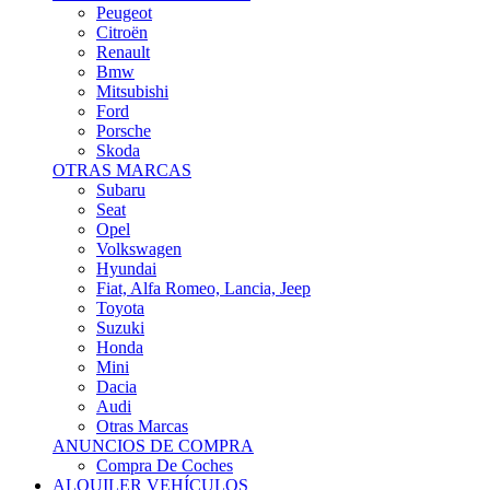
Citroën
Renault
Bmw
Mitsubishi
Ford
Porsche
Skoda
OTRAS MARCAS
Subaru
Seat
Opel
Volkswagen
Hyundai
Fiat, Alfa Romeo, Lancia, Jeep
Toyota
Suzuki
Honda
Mini
Dacia
Audi
Otras Marcas
ANUNCIOS DE COMPRA
Compra De Coches
ALQUILER VEHÍCULOS
ALQUILER VEHÍCULOS