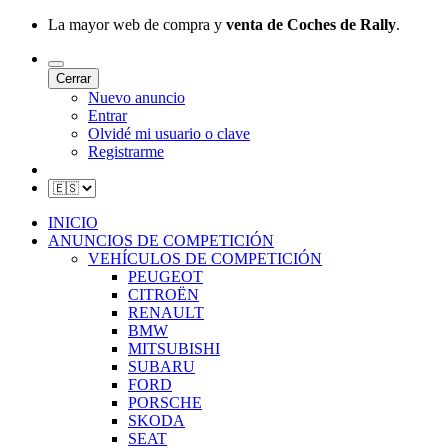
La mayor web de compra y
venta de Coches de Rally
.
Cerrar
Nuevo anuncio
Entrar
Olvidé mi usuario o clave
Registrarme
INICIO
ANUNCIOS DE COMPETICIÓN
VEHÍCULOS DE COMPETICIÓN
PEUGEOT
CITROËN
RENAULT
BMW
MITSUBISHI
SUBARU
FORD
PORSCHE
SKODA
SEAT