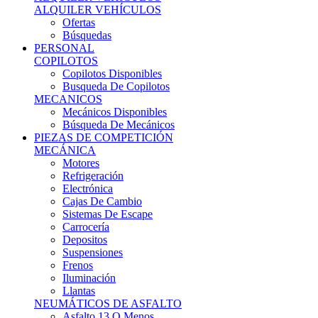
Ofertas
Búsquedas
PERSONAL
COPILOTOS
Copilotos Disponibles
Busqueda De Copilotos
MECANICOS
Mecánicos Disponibles
Búsqueda De Mecánicos
PIEZAS DE COMPETICIÓN
MECÁNICA
Motores
Refrigeración
Electrónica
Cajas De Cambio
Sistemas De Escape
Carrocería
Depositos
Suspensiones
Frenos
Iluminación
Llantas
NEUMÁTICOS DE ASFALTO
Asfalto 13 O Menos
Asfalto 14p