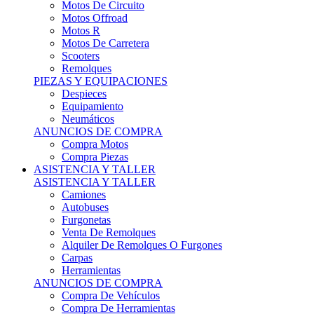
Motos Offroad
Motos R
Motos De Carretera
Scooters
Remolques
PIEZAS Y EQUIPACIONES
Despieces
Equipamiento
Neumáticos
ANUNCIOS DE COMPRA
Compra Motos
Compra Piezas
ASISTENCIA Y TALLER
ASISTENCIA Y TALLER
Camiones
Autobuses
Furgonetas
Venta De Remolques
Alquiler De Remolques O Furgones
Carpas
Herramientas
ANUNCIOS DE COMPRA
Compra De Vehículos
Compra De Herramientas