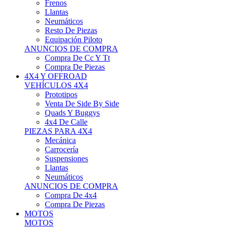
Neumáticos
Resto De Piezas
Equipación Piloto
ANUNCIOS DE COMPRA
Compra De Cc Y Tt
Compra De Piezas
4X4 Y OFFROAD
VEHÍCULOS 4X4
Prototipos
Venta De Side By Side
Quads Y Buggys
4x4 De Calle
PIEZAS PARA 4X4
Mecánica
Carrocería
Suspensiones
Llantas
Neumáticos
ANUNCIOS DE COMPRA
Compra De 4x4
Compra De Piezas
MOTOS
MOTOS
Motos De Circuito