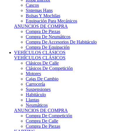
Sistemas Hans
Bolsas Y Mochilas
Equipación Para Mecánicos
ANUNCIOS DE COMPRA
Compra De Piezas
Compra De Neumáticos
Compra De Accesorios De Habitáculo
Compra De Equipación
VEHÍCULOS CLÁSICOS
VEHÍCULOS CLÁSICOS
Clásicos De Calle
Clásicos De Competición
Motores
Cajas De Cambio
Carrocería
Suspensiones
Habitáculo
Llantas
Neumáticos
ANUNCIOS DE COMPRA
Compra De Competición
Compra De Calle
Compra De Piezas
KARTING
KARTING