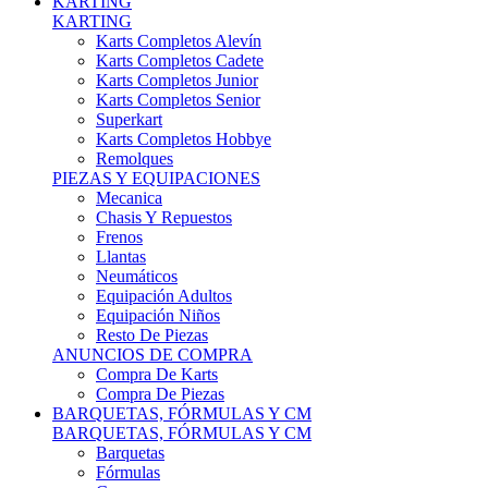
Karts Completos Alevín
Karts Completos Cadete
Karts Completos Junior
Karts Completos Senior
Superkart
Karts Completos Hobbye
Remolques
PIEZAS Y EQUIPACIONES
Mecanica
Chasis Y Repuestos
Frenos
Llantas
Neumáticos
Equipación Adultos
Equipación Niños
Resto De Piezas
ANUNCIOS DE COMPRA
Compra De Karts
Compra De Piezas
BARQUETAS, FÓRMULAS Y CM
BARQUETAS, FÓRMULAS Y CM
Barquetas
Fórmulas
Cm
Prototipos