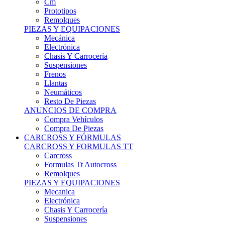
Remolques
PIEZAS Y EQUIPACIONES
Mecánica
Electrónica
Chasis Y Carrocería
Suspensiones
Frenos
Llantas
Neumáticos
Resto De Piezas
ANUNCIOS DE COMPRA
Compra Vehículos
Compra De Piezas
CARCROSS Y FÓRMULAS
CARCROSS Y FORMULAS TT
Carcross
Formulas Tt Autocross
Remolques
PIEZAS Y EQUIPACIONES
Mecanica
Electrónica
Chasis Y Carrocería
Suspensiones
Frenos
Llantas