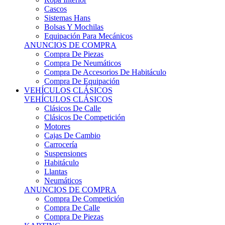
Sistemas Hans
Bolsas Y Mochilas
Equipación Para Mecánicos
ANUNCIOS DE COMPRA
Compra De Piezas
Compra De Neumáticos
Compra De Accesorios De Habitáculo
Compra De Equipación
VEHÍCULOS CLÁSICOS
VEHÍCULOS CLÁSICOS
Clásicos De Calle
Clásicos De Competición
Motores
Cajas De Cambio
Carrocería
Suspensiones
Habitáculo
Llantas
Neumáticos
ANUNCIOS DE COMPRA
Compra De Competición
Compra De Calle
Compra De Piezas
KARTING
KARTING