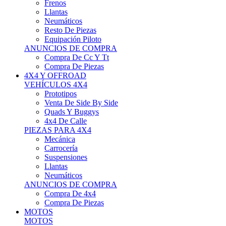
Neumáticos
Resto De Piezas
Equipación Piloto
ANUNCIOS DE COMPRA
Compra De Cc Y Tt
Compra De Piezas
4X4 Y OFFROAD
VEHÍCULOS 4X4
Prototipos
Venta De Side By Side
Quads Y Buggys
4x4 De Calle
PIEZAS PARA 4X4
Mecánica
Carrocería
Suspensiones
Llantas
Neumáticos
ANUNCIOS DE COMPRA
Compra De 4x4
Compra De Piezas
MOTOS
MOTOS
Motos De Circuito