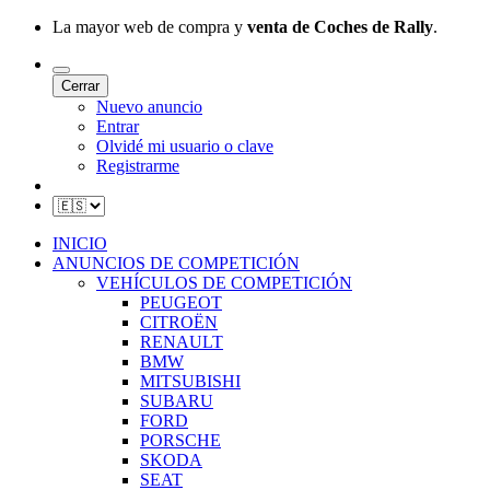
La mayor web de compra y
venta de Coches de Rally
.
Cerrar
Nuevo anuncio
Entrar
Olvidé mi usuario o clave
Registrarme
INICIO
ANUNCIOS DE COMPETICIÓN
VEHÍCULOS DE COMPETICIÓN
PEUGEOT
CITROËN
RENAULT
BMW
MITSUBISHI
SUBARU
FORD
PORSCHE
SKODA
SEAT