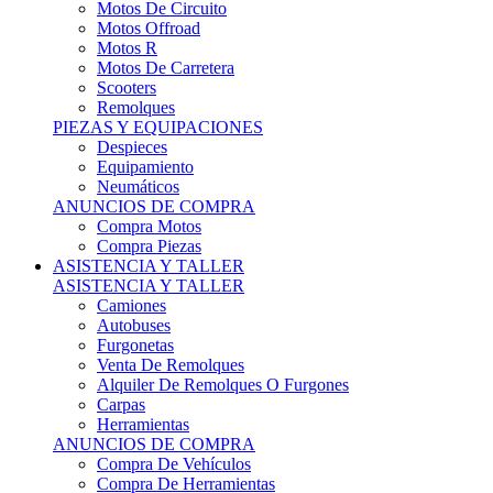
Motos Offroad
Motos R
Motos De Carretera
Scooters
Remolques
PIEZAS Y EQUIPACIONES
Despieces
Equipamiento
Neumáticos
ANUNCIOS DE COMPRA
Compra Motos
Compra Piezas
ASISTENCIA Y TALLER
ASISTENCIA Y TALLER
Camiones
Autobuses
Furgonetas
Venta De Remolques
Alquiler De Remolques O Furgones
Carpas
Herramientas
ANUNCIOS DE COMPRA
Compra De Vehículos
Compra De Herramientas