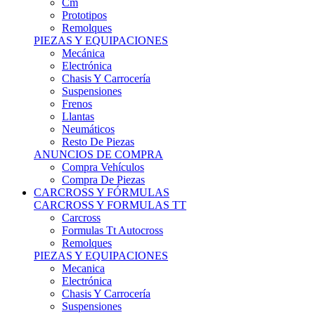
Remolques
PIEZAS Y EQUIPACIONES
Mecánica
Electrónica
Chasis Y Carrocería
Suspensiones
Frenos
Llantas
Neumáticos
Resto De Piezas
ANUNCIOS DE COMPRA
Compra Vehículos
Compra De Piezas
CARCROSS Y FÓRMULAS
CARCROSS Y FORMULAS TT
Carcross
Formulas Tt Autocross
Remolques
PIEZAS Y EQUIPACIONES
Mecanica
Electrónica
Chasis Y Carrocería
Suspensiones
Frenos
Llantas