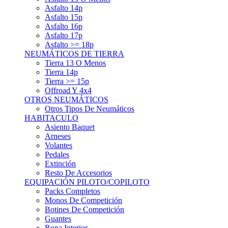
Asfalto 15p
Asfalto 16p
Asfalto 17p
Asfalto >= 18p
NEUMÁTICOS DE TIERRA
Tierra 13 O Menos
Tierra 14p
Tierra >= 15p
Offroad Y 4x4
OTROS NEUMÁTICOS
Otros Tipos De Neumáticos
HABITACULO
Asiento Baquet
Arneses
Volantes
Pedales
Extinción
Resto De Accesorios
EQUIPACIÓN PILOTO/COPILOTO
Packs Completos
Monos De Competición
Botines De Competición
Guantes
Ropa Interior
Cascos