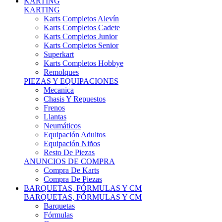
Karts Completos Alevín
Karts Completos Cadete
Karts Completos Junior
Karts Completos Senior
Superkart
Karts Completos Hobbye
Remolques
PIEZAS Y EQUIPACIONES
Mecanica
Chasis Y Repuestos
Frenos
Llantas
Neumáticos
Equipación Adultos
Equipación Niños
Resto De Piezas
ANUNCIOS DE COMPRA
Compra De Karts
Compra De Piezas
BARQUETAS, FÓRMULAS Y CM
BARQUETAS, FÓRMULAS Y CM
Barquetas
Fórmulas
Cm
Prototipos