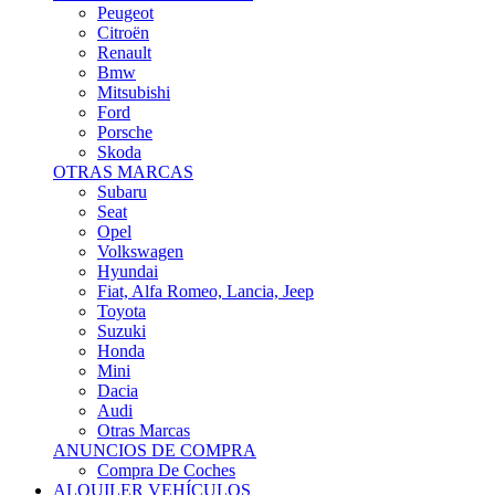
Citroën
Renault
Bmw
Mitsubishi
Ford
Porsche
Skoda
OTRAS MARCAS
Subaru
Seat
Opel
Volkswagen
Hyundai
Fiat, Alfa Romeo, Lancia, Jeep
Toyota
Suzuki
Honda
Mini
Dacia
Audi
Otras Marcas
ANUNCIOS DE COMPRA
Compra De Coches
ALQUILER VEHÍCULOS
ALQUILER VEHÍCULOS