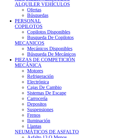
Ofertas
Búsquedas
PERSONAL
COPILOTOS
Copilotos Disponibles
Busqueda De Copilotos
MECANICOS
Mecánicos Disponibles
Búsqueda De Mecánicos
PIEZAS DE COMPETICIÓN
MECÁNICA
Motores
Refrigeración
Electrónica
Cajas De Cambio
Sistemas De Escape
Carrocería
Depositos
Suspensiones
Frenos
Iluminación
Llantas
NEUMÁTICOS DE ASFALTO
Asfalto 13 O Menos
Asfalto 14p