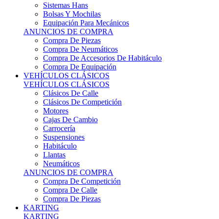
Sistemas Hans
Bolsas Y Mochilas
Equipación Para Mecánicos
ANUNCIOS DE COMPRA
Compra De Piezas
Compra De Neumáticos
Compra De Accesorios De Habitáculo
Compra De Equipación
VEHÍCULOS CLÁSICOS
VEHÍCULOS CLÁSICOS
Clásicos De Calle
Clásicos De Competición
Motores
Cajas De Cambio
Carrocería
Suspensiones
Habitáculo
Llantas
Neumáticos
ANUNCIOS DE COMPRA
Compra De Competición
Compra De Calle
Compra De Piezas
KARTING
KARTING