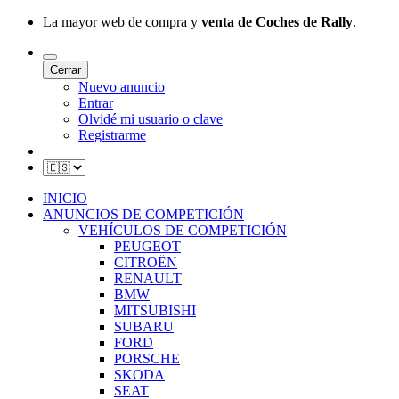
La mayor web de compra y
venta de Coches de Rally
.
Cerrar
Nuevo anuncio
Entrar
Olvidé mi usuario o clave
Registrarme
INICIO
ANUNCIOS DE COMPETICIÓN
VEHÍCULOS DE COMPETICIÓN
PEUGEOT
CITROËN
RENAULT
BMW
MITSUBISHI
SUBARU
FORD
PORSCHE
SKODA
SEAT