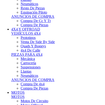
Neumáticos
Resto De Piezas
Equipación Piloto
ANUNCIOS DE COMPRA
Compra De Cc Y Tt
Compra De Piezas
4X4 Y OFFROAD
VEHÍCULOS 4X4
Prototipos
Venta De Side By Side
Quads Y Buggys
4x4 De Calle
PIEZAS PARA 4X4
Mecánica
Carrocería
Suspensiones
Llantas
Neumáticos
ANUNCIOS DE COMPRA
Compra De 4x4
Compra De Piezas
MOTOS
MOTOS
Motos De Circuito