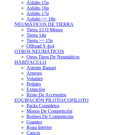
Asfalto 15p
Asfalto 16p
Asfalto 17p
Asfalto >= 18p
NEUMÁTICOS DE TIERRA
Tierra 13 O Menos
Tierra 14p
Tierra >= 15p
Offroad Y 4x4
OTROS NEUMÁTICOS
Otros Tipos De Neumáticos
HABITACULO
Asiento Baquet
Arneses
Volantes
Pedales
Extinción
Resto De Accesorios
EQUIPACIÓN PILOTO/COPILOTO
Packs Completos
Monos De Competición
Botines De Competición
Guantes
Ropa Interior
Cascos