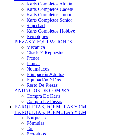
Karts Completos Alevín
Karts Completos Cadete
Karts Completos Junior
Karts Completos Senior
Superkart
Karts Completos Hobbye
Remolques
PIEZAS Y EQUIPACIONES
Mecanica
Chasis Y Repuestos
Frenos
Llantas
Neumáticos
Equipación Adultos
Equipación Niños
Resto De Piezas
ANUNCIOS DE COMPRA
Compra De Karts
Compra De Piezas
BARQUETAS, FÓRMULAS Y CM
BARQUETAS, FÓRMULAS Y CM
Barquetas
Fórmulas
Cm
Prototipos