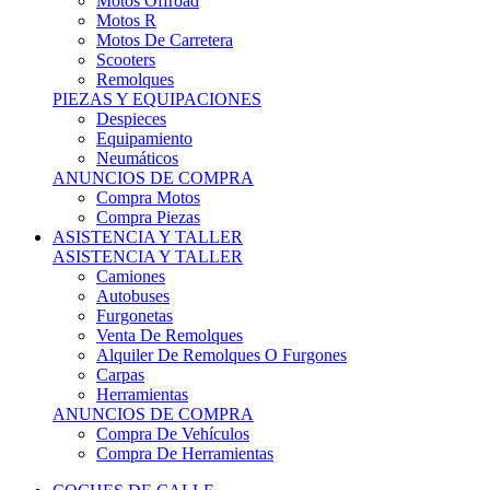
Motos Offroad
Motos R
Motos De Carretera
Scooters
Remolques
PIEZAS Y EQUIPACIONES
Despieces
Equipamiento
Neumáticos
ANUNCIOS DE COMPRA
Compra Motos
Compra Piezas
ASISTENCIA Y TALLER
ASISTENCIA Y TALLER
Camiones
Autobuses
Furgonetas
Venta De Remolques
Alquiler De Remolques O Furgones
Carpas
Herramientas
ANUNCIOS DE COMPRA
Compra De Vehículos
Compra De Herramientas