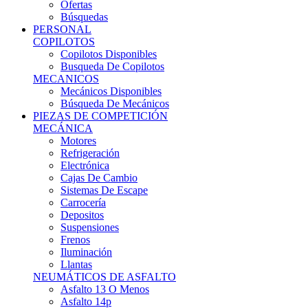
Ofertas
Búsquedas
PERSONAL
COPILOTOS
Copilotos Disponibles
Busqueda De Copilotos
MECANICOS
Mecánicos Disponibles
Búsqueda De Mecánicos
PIEZAS DE COMPETICIÓN
MECÁNICA
Motores
Refrigeración
Electrónica
Cajas De Cambio
Sistemas De Escape
Carrocería
Depositos
Suspensiones
Frenos
Iluminación
Llantas
NEUMÁTICOS DE ASFALTO
Asfalto 13 O Menos
Asfalto 14p