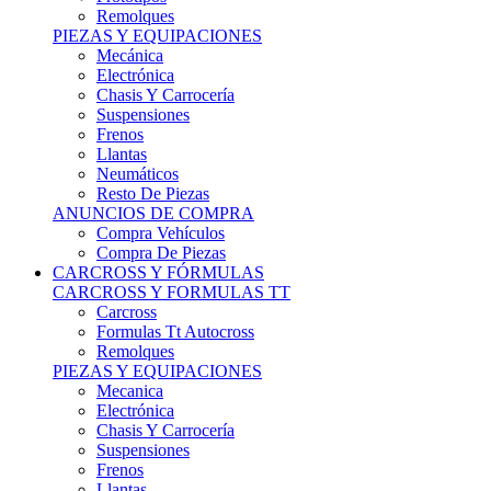
Remolques
PIEZAS Y EQUIPACIONES
Mecánica
Electrónica
Chasis Y Carrocería
Suspensiones
Frenos
Llantas
Neumáticos
Resto De Piezas
ANUNCIOS DE COMPRA
Compra Vehículos
Compra De Piezas
CARCROSS Y FÓRMULAS
CARCROSS Y FORMULAS TT
Carcross
Formulas Tt Autocross
Remolques
PIEZAS Y EQUIPACIONES
Mecanica
Electrónica
Chasis Y Carrocería
Suspensiones
Frenos
Llantas