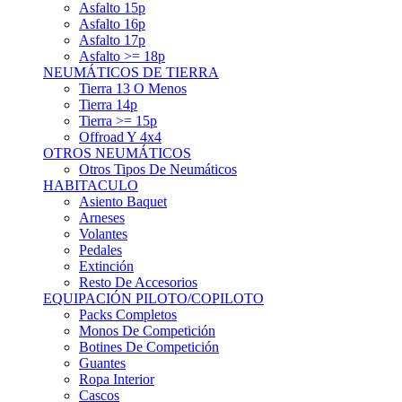
Asfalto 15p
Asfalto 16p
Asfalto 17p
Asfalto >= 18p
NEUMÁTICOS DE TIERRA
Tierra 13 O Menos
Tierra 14p
Tierra >= 15p
Offroad Y 4x4
OTROS NEUMÁTICOS
Otros Tipos De Neumáticos
HABITACULO
Asiento Baquet
Arneses
Volantes
Pedales
Extinción
Resto De Accesorios
EQUIPACIÓN PILOTO/COPILOTO
Packs Completos
Monos De Competición
Botines De Competición
Guantes
Ropa Interior
Cascos