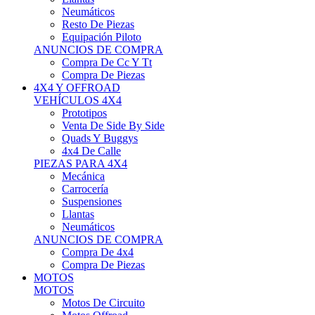
Neumáticos
Resto De Piezas
Equipación Piloto
ANUNCIOS DE COMPRA
Compra De Cc Y Tt
Compra De Piezas
4X4 Y OFFROAD
VEHÍCULOS 4X4
Prototipos
Venta De Side By Side
Quads Y Buggys
4x4 De Calle
PIEZAS PARA 4X4
Mecánica
Carrocería
Suspensiones
Llantas
Neumáticos
ANUNCIOS DE COMPRA
Compra De 4x4
Compra De Piezas
MOTOS
MOTOS
Motos De Circuito