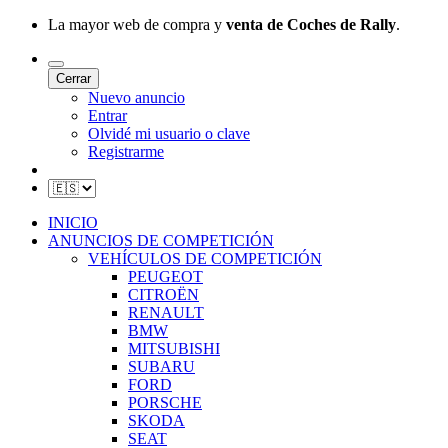
La mayor web de compra y
venta de Coches de Rally
.
Cerrar
Nuevo anuncio
Entrar
Olvidé mi usuario o clave
Registrarme
INICIO
ANUNCIOS DE COMPETICIÓN
VEHÍCULOS DE COMPETICIÓN
PEUGEOT
CITROËN
RENAULT
BMW
MITSUBISHI
SUBARU
FORD
PORSCHE
SKODA
SEAT