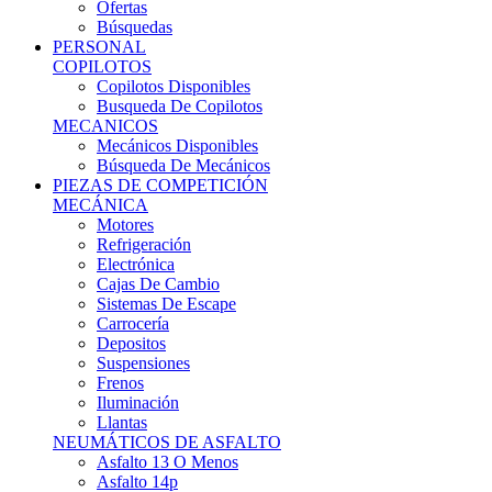
Ofertas
Búsquedas
PERSONAL
COPILOTOS
Copilotos Disponibles
Busqueda De Copilotos
MECANICOS
Mecánicos Disponibles
Búsqueda De Mecánicos
PIEZAS DE COMPETICIÓN
MECÁNICA
Motores
Refrigeración
Electrónica
Cajas De Cambio
Sistemas De Escape
Carrocería
Depositos
Suspensiones
Frenos
Iluminación
Llantas
NEUMÁTICOS DE ASFALTO
Asfalto 13 O Menos
Asfalto 14p