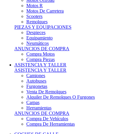
Motos Offroad
Motos R
Motos De Carretera
Scooters
Remolques
PIEZAS Y EQUIPACIONES
Despieces
Equipamiento
Neumáticos
ANUNCIOS DE COMPRA
Compra Motos
Compra Piezas
ASISTENCIA Y TALLER
ASISTENCIA Y TALLER
Camiones
Autobuses
Furgonetas
Venta De Remolques
Alquiler De Remolques O Furgones
Carpas
Herramientas
ANUNCIOS DE COMPRA
Compra De Vehículos
Compra De Herramientas