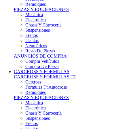
Remolques
PIEZAS Y EQUIPACIONES
Mecánica
Electrónica
Chasis Y Carrocería
Suspensiones
Frenos
Llantas
Neumáticos
Resto De Piezas
ANUNCIOS DE COMPRA
Compra Vehículos
Compra De Piezas
CARCROSS Y FÓRMULAS
CARCROSS Y FORMULAS TT
Carcross
Formulas Tt Autocross
Remolques
PIEZAS Y EQUIPACIONES
Mecanica
Electrónica
Chasis Y Carrocería
Suspensiones
Frenos
Llantas