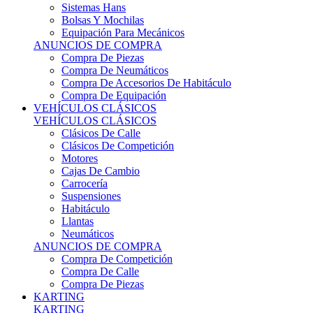
Sistemas Hans
Bolsas Y Mochilas
Equipación Para Mecánicos
ANUNCIOS DE COMPRA
Compra De Piezas
Compra De Neumáticos
Compra De Accesorios De Habitáculo
Compra De Equipación
VEHÍCULOS CLÁSICOS
VEHÍCULOS CLÁSICOS
Clásicos De Calle
Clásicos De Competición
Motores
Cajas De Cambio
Carrocería
Suspensiones
Habitáculo
Llantas
Neumáticos
ANUNCIOS DE COMPRA
Compra De Competición
Compra De Calle
Compra De Piezas
KARTING
KARTING