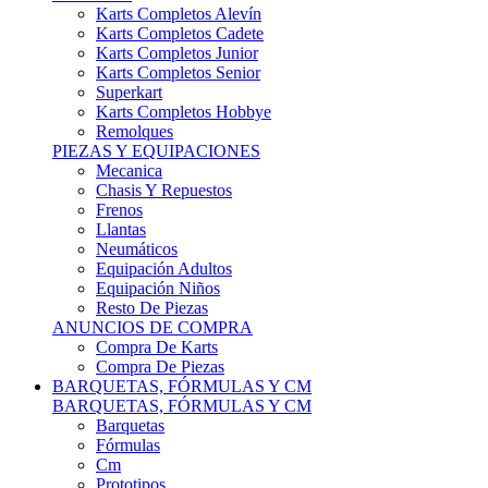
Karts Completos Alevín
Karts Completos Cadete
Karts Completos Junior
Karts Completos Senior
Superkart
Karts Completos Hobbye
Remolques
PIEZAS Y EQUIPACIONES
Mecanica
Chasis Y Repuestos
Frenos
Llantas
Neumáticos
Equipación Adultos
Equipación Niños
Resto De Piezas
ANUNCIOS DE COMPRA
Compra De Karts
Compra De Piezas
BARQUETAS, FÓRMULAS Y CM
BARQUETAS, FÓRMULAS Y CM
Barquetas
Fórmulas
Cm
Prototipos