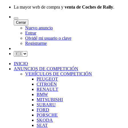
La mayor web de compra y
venta de Coches de Rally
.
Cerrar
Nuevo anuncio
Entrar
Olvidé mi usuario o clave
Registrarme
INICIO
ANUNCIOS DE COMPETICIÓN
VEHÍCULOS DE COMPETICIÓN
PEUGEOT
CITROËN
RENAULT
BMW
MITSUBISHI
SUBARU
FORD
PORSCHE
SKODA
SEAT