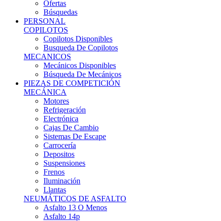
Ofertas
Búsquedas
PERSONAL
COPILOTOS
Copilotos Disponibles
Busqueda De Copilotos
MECANICOS
Mecánicos Disponibles
Búsqueda De Mecánicos
PIEZAS DE COMPETICIÓN
MECÁNICA
Motores
Refrigeración
Electrónica
Cajas De Cambio
Sistemas De Escape
Carrocería
Depositos
Suspensiones
Frenos
Iluminación
Llantas
NEUMÁTICOS DE ASFALTO
Asfalto 13 O Menos
Asfalto 14p