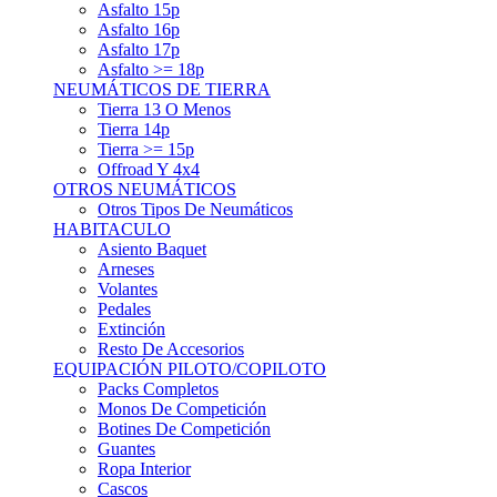
Asfalto 15p
Asfalto 16p
Asfalto 17p
Asfalto >= 18p
NEUMÁTICOS DE TIERRA
Tierra 13 O Menos
Tierra 14p
Tierra >= 15p
Offroad Y 4x4
OTROS NEUMÁTICOS
Otros Tipos De Neumáticos
HABITACULO
Asiento Baquet
Arneses
Volantes
Pedales
Extinción
Resto De Accesorios
EQUIPACIÓN PILOTO/COPILOTO
Packs Completos
Monos De Competición
Botines De Competición
Guantes
Ropa Interior
Cascos