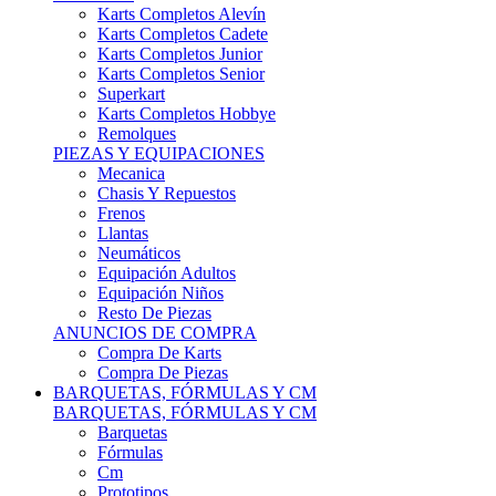
Karts Completos Alevín
Karts Completos Cadete
Karts Completos Junior
Karts Completos Senior
Superkart
Karts Completos Hobbye
Remolques
PIEZAS Y EQUIPACIONES
Mecanica
Chasis Y Repuestos
Frenos
Llantas
Neumáticos
Equipación Adultos
Equipación Niños
Resto De Piezas
ANUNCIOS DE COMPRA
Compra De Karts
Compra De Piezas
BARQUETAS, FÓRMULAS Y CM
BARQUETAS, FÓRMULAS Y CM
Barquetas
Fórmulas
Cm
Prototipos