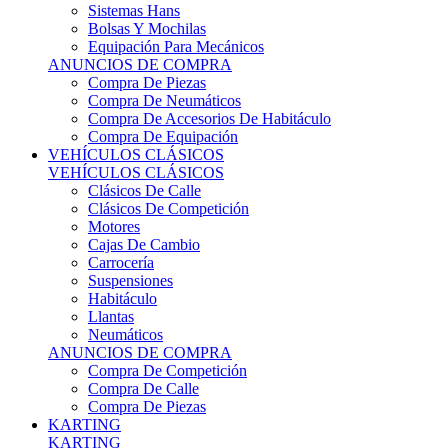
Sistemas Hans
Bolsas Y Mochilas
Equipación Para Mecánicos
ANUNCIOS DE COMPRA
Compra De Piezas
Compra De Neumáticos
Compra De Accesorios De Habitáculo
Compra De Equipación
VEHÍCULOS CLÁSICOS
VEHÍCULOS CLÁSICOS
Clásicos De Calle
Clásicos De Competición
Motores
Cajas De Cambio
Carrocería
Suspensiones
Habitáculo
Llantas
Neumáticos
ANUNCIOS DE COMPRA
Compra De Competición
Compra De Calle
Compra De Piezas
KARTING
KARTING