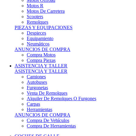
Motos Offroad
Motos R
Motos De Carretera
Scooters
Remolques
PIEZAS Y EQUIPACIONES
Despieces
Equipamiento
Neumáticos
ANUNCIOS DE COMPRA
Compra Motos
Compra Piezas
ASISTENCIA Y TALLER
ASISTENCIA Y TALLER
Camiones
Autobuses
Furgonetas
Venta De Remolques
Alquiler De Remolques O Furgones
Carpas
Herramientas
ANUNCIOS DE COMPRA
Compra De Vehículos
Compra De Herramientas