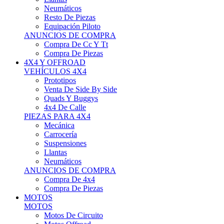
Neumáticos
Resto De Piezas
Equipación Piloto
ANUNCIOS DE COMPRA
Compra De Cc Y Tt
Compra De Piezas
4X4 Y OFFROAD
VEHÍCULOS 4X4
Prototipos
Venta De Side By Side
Quads Y Buggys
4x4 De Calle
PIEZAS PARA 4X4
Mecánica
Carrocería
Suspensiones
Llantas
Neumáticos
ANUNCIOS DE COMPRA
Compra De 4x4
Compra De Piezas
MOTOS
MOTOS
Motos De Circuito