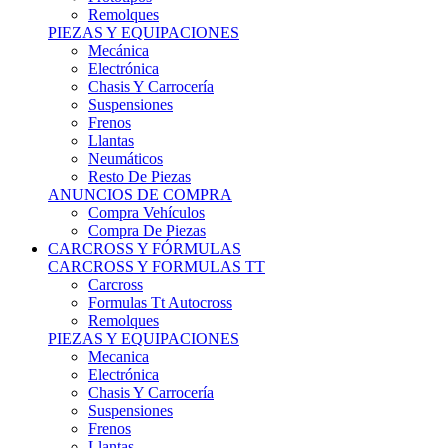
Remolques
PIEZAS Y EQUIPACIONES
Mecánica
Electrónica
Chasis Y Carrocería
Suspensiones
Frenos
Llantas
Neumáticos
Resto De Piezas
ANUNCIOS DE COMPRA
Compra Vehículos
Compra De Piezas
CARCROSS Y FÓRMULAS
CARCROSS Y FORMULAS TT
Carcross
Formulas Tt Autocross
Remolques
PIEZAS Y EQUIPACIONES
Mecanica
Electrónica
Chasis Y Carrocería
Suspensiones
Frenos
Llantas