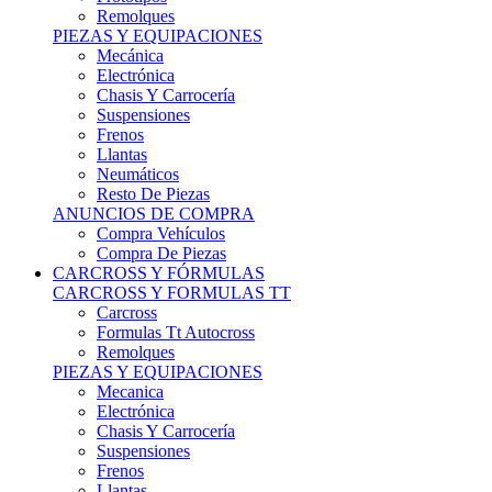
Remolques
PIEZAS Y EQUIPACIONES
Mecánica
Electrónica
Chasis Y Carrocería
Suspensiones
Frenos
Llantas
Neumáticos
Resto De Piezas
ANUNCIOS DE COMPRA
Compra Vehículos
Compra De Piezas
CARCROSS Y FÓRMULAS
CARCROSS Y FORMULAS TT
Carcross
Formulas Tt Autocross
Remolques
PIEZAS Y EQUIPACIONES
Mecanica
Electrónica
Chasis Y Carrocería
Suspensiones
Frenos
Llantas