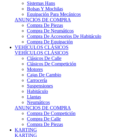
Sistemas Hans
Bolsas Y Mochilas
Equipación Para Mecánicos
ANUNCIOS DE COMPRA
Compra De Piezas
Compra De Neumáticos
Compra De Accesorios De Habitáculo
Compra De Equipación
VEHÍCULOS CLÁSICOS
VEHÍCULOS CLÁSICOS
Clásicos De Calle
Clásicos De Competición
Motores
Cajas De Cambio
Carrocería
Suspensiones
Habitáculo
Llantas
Neumáticos
ANUNCIOS DE COMPRA
Compra De Competición
Compra De Calle
Compra De Piezas
KARTING
KARTING