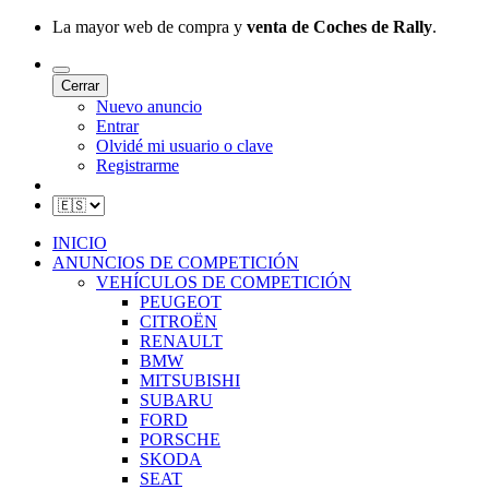
La mayor web de compra y
venta de Coches de Rally
.
Cerrar
Nuevo anuncio
Entrar
Olvidé mi usuario o clave
Registrarme
INICIO
ANUNCIOS DE COMPETICIÓN
VEHÍCULOS DE COMPETICIÓN
PEUGEOT
CITROËN
RENAULT
BMW
MITSUBISHI
SUBARU
FORD
PORSCHE
SKODA
SEAT