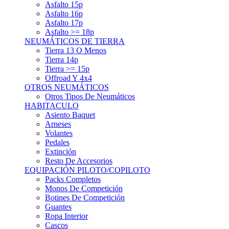
Asfalto 15p
Asfalto 16p
Asfalto 17p
Asfalto >= 18p
NEUMÁTICOS DE TIERRA
Tierra 13 O Menos
Tierra 14p
Tierra >= 15p
Offroad Y 4x4
OTROS NEUMÁTICOS
Otros Tipos De Neumáticos
HABITACULO
Asiento Baquet
Arneses
Volantes
Pedales
Extinción
Resto De Accesorios
EQUIPACIÓN PILOTO/COPILOTO
Packs Completos
Monos De Competición
Botines De Competición
Guantes
Ropa Interior
Cascos