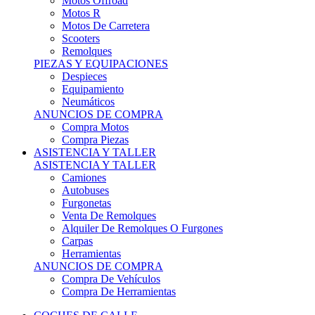
Motos Offroad
Motos R
Motos De Carretera
Scooters
Remolques
PIEZAS Y EQUIPACIONES
Despieces
Equipamiento
Neumáticos
ANUNCIOS DE COMPRA
Compra Motos
Compra Piezas
ASISTENCIA Y TALLER
ASISTENCIA Y TALLER
Camiones
Autobuses
Furgonetas
Venta De Remolques
Alquiler De Remolques O Furgones
Carpas
Herramientas
ANUNCIOS DE COMPRA
Compra De Vehículos
Compra De Herramientas