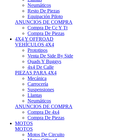
Neumáticos
Resto De Piezas
Equipación Piloto
ANUNCIOS DE COMPRA
Compra De Cc Y Tt
Compra De Piezas
4X4 Y OFFROAD
VEHÍCULOS 4X4
Prototipos
Venta De Side By Side
Quads Y Buggys
4x4 De Calle
PIEZAS PARA 4X4
Mecánica
Carrocería
Suspensiones
Llantas
Neumáticos
ANUNCIOS DE COMPRA
Compra De 4x4
Compra De Piezas
MOTOS
MOTOS
Motos De Circuito