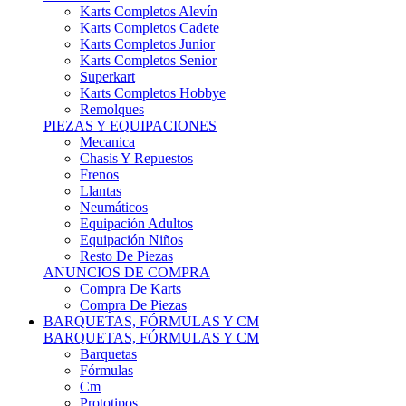
Karts Completos Alevín
Karts Completos Cadete
Karts Completos Junior
Karts Completos Senior
Superkart
Karts Completos Hobbye
Remolques
PIEZAS Y EQUIPACIONES
Mecanica
Chasis Y Repuestos
Frenos
Llantas
Neumáticos
Equipación Adultos
Equipación Niños
Resto De Piezas
ANUNCIOS DE COMPRA
Compra De Karts
Compra De Piezas
BARQUETAS, FÓRMULAS Y CM
BARQUETAS, FÓRMULAS Y CM
Barquetas
Fórmulas
Cm
Prototipos