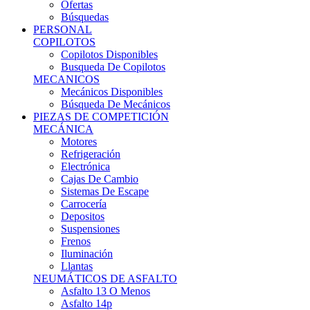
Ofertas
Búsquedas
PERSONAL
COPILOTOS
Copilotos Disponibles
Busqueda De Copilotos
MECANICOS
Mecánicos Disponibles
Búsqueda De Mecánicos
PIEZAS DE COMPETICIÓN
MECÁNICA
Motores
Refrigeración
Electrónica
Cajas De Cambio
Sistemas De Escape
Carrocería
Depositos
Suspensiones
Frenos
Iluminación
Llantas
NEUMÁTICOS DE ASFALTO
Asfalto 13 O Menos
Asfalto 14p