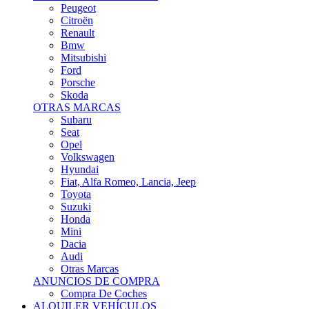
Citroën
Renault
Bmw
Mitsubishi
Ford
Porsche
Skoda
OTRAS MARCAS
Subaru
Seat
Opel
Volkswagen
Hyundai
Fiat, Alfa Romeo, Lancia, Jeep
Toyota
Suzuki
Honda
Mini
Dacia
Audi
Otras Marcas
ANUNCIOS DE COMPRA
Compra De Coches
ALQUILER VEHÍCULOS
ALQUILER VEHÍCULOS