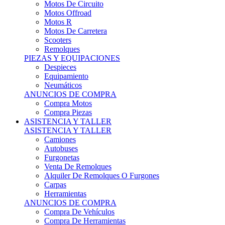
Motos Offroad
Motos R
Motos De Carretera
Scooters
Remolques
PIEZAS Y EQUIPACIONES
Despieces
Equipamiento
Neumáticos
ANUNCIOS DE COMPRA
Compra Motos
Compra Piezas
ASISTENCIA Y TALLER
ASISTENCIA Y TALLER
Camiones
Autobuses
Furgonetas
Venta De Remolques
Alquiler De Remolques O Furgones
Carpas
Herramientas
ANUNCIOS DE COMPRA
Compra De Vehículos
Compra De Herramientas