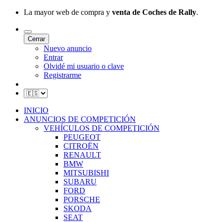
La mayor web de compra y
venta de Coches de Rally
.
Cerrar
Nuevo anuncio
Entrar
Olvidé mi usuario o clave
Registrarme
INICIO
ANUNCIOS DE COMPETICIÓN
VEHÍCULOS DE COMPETICIÓN
PEUGEOT
CITROËN
RENAULT
BMW
MITSUBISHI
SUBARU
FORD
PORSCHE
SKODA
SEAT