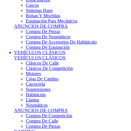
Sistemas Hans
Bolsas Y Mochilas
Equipación Para Mecánicos
ANUNCIOS DE COMPRA
Compra De Piezas
Compra De Neumáticos
Compra De Accesorios De Habitáculo
Compra De Equipación
VEHÍCULOS CLÁSICOS
VEHÍCULOS CLÁSICOS
Clásicos De Calle
Clásicos De Competición
Motores
Cajas De Cambio
Carrocería
Suspensiones
Habitáculo
Llantas
Neumáticos
ANUNCIOS DE COMPRA
Compra De Competición
Compra De Calle
Compra De Piezas
KARTING
KARTING