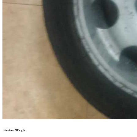
Llantas 205 gti
Se venden 4 llanta de 205 gti con neumático recauchutado, para dar