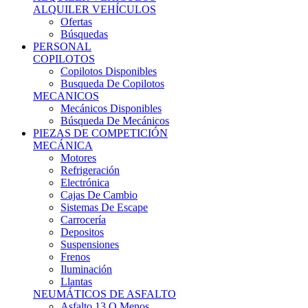
Ofertas
Búsquedas
PERSONAL
COPILOTOS
Copilotos Disponibles
Busqueda De Copilotos
MECANICOS
Mecánicos Disponibles
Búsqueda De Mecánicos
PIEZAS DE COMPETICIÓN
MECÁNICA
Motores
Refrigeración
Electrónica
Cajas De Cambio
Sistemas De Escape
Carrocería
Depositos
Suspensiones
Frenos
Iluminación
Llantas
NEUMÁTICOS DE ASFALTO
Asfalto 13 O Menos
Asfalto 14p