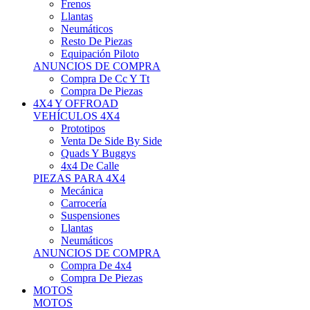
Neumáticos
Resto De Piezas
Equipación Piloto
ANUNCIOS DE COMPRA
Compra De Cc Y Tt
Compra De Piezas
4X4 Y OFFROAD
VEHÍCULOS 4X4
Prototipos
Venta De Side By Side
Quads Y Buggys
4x4 De Calle
PIEZAS PARA 4X4
Mecánica
Carrocería
Suspensiones
Llantas
Neumáticos
ANUNCIOS DE COMPRA
Compra De 4x4
Compra De Piezas
MOTOS
MOTOS
Motos De Circuito