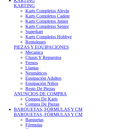
Karts Completos Alevín
Karts Completos Cadete
Karts Completos Junior
Karts Completos Senior
Superkart
Karts Completos Hobbye
Remolques
PIEZAS Y EQUIPACIONES
Mecanica
Chasis Y Repuestos
Frenos
Llantas
Neumáticos
Equipación Adultos
Equipación Niños
Resto De Piezas
ANUNCIOS DE COMPRA
Compra De Karts
Compra De Piezas
BARQUETAS, FÓRMULAS Y CM
BARQUETAS, FÓRMULAS Y CM
Barquetas
Fórmulas
Cm
Prototipos