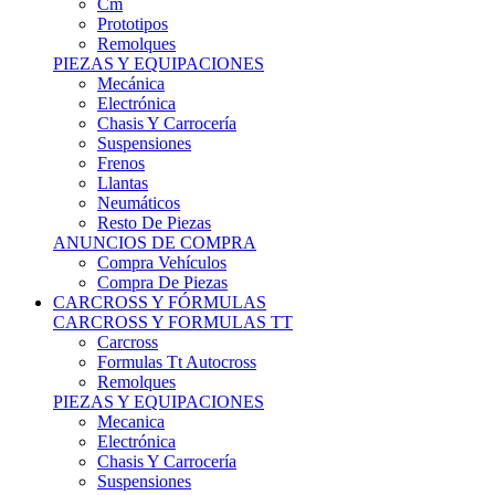
Remolques
PIEZAS Y EQUIPACIONES
Mecánica
Electrónica
Chasis Y Carrocería
Suspensiones
Frenos
Llantas
Neumáticos
Resto De Piezas
ANUNCIOS DE COMPRA
Compra Vehículos
Compra De Piezas
CARCROSS Y FÓRMULAS
CARCROSS Y FORMULAS TT
Carcross
Formulas Tt Autocross
Remolques
PIEZAS Y EQUIPACIONES
Mecanica
Electrónica
Chasis Y Carrocería
Suspensiones
Frenos
Llantas