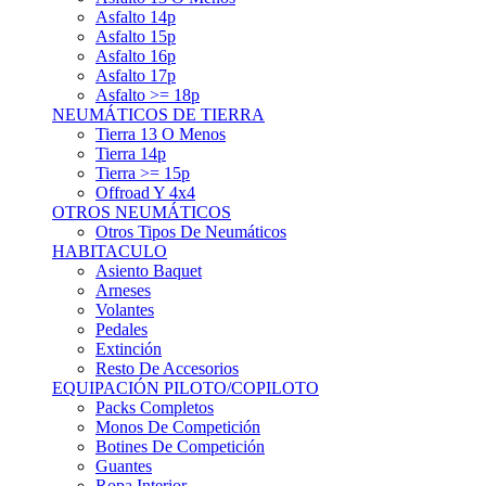
Asfalto 15p
Asfalto 16p
Asfalto 17p
Asfalto >= 18p
NEUMÁTICOS DE TIERRA
Tierra 13 O Menos
Tierra 14p
Tierra >= 15p
Offroad Y 4x4
OTROS NEUMÁTICOS
Otros Tipos De Neumáticos
HABITACULO
Asiento Baquet
Arneses
Volantes
Pedales
Extinción
Resto De Accesorios
EQUIPACIÓN PILOTO/COPILOTO
Packs Completos
Monos De Competición
Botines De Competición
Guantes
Ropa Interior
Cascos