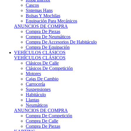
Sistemas Hans
Bolsas Y Mochilas
Equipación Para Mecánicos
ANUNCIOS DE COMPRA
Compra De Piezas
Compra De Neumáticos
Compra De Accesorios De Habitáculo
Compra De Equipación
VEHÍCULOS CLÁSICOS
VEHÍCULOS CLÁSICOS
Clásicos De Calle
Clásicos De Competición
Motores
Cajas De Cambio
Carrocería
Suspensiones
Habitáculo
Llantas
Neumáticos
ANUNCIOS DE COMPRA
Compra De Competición
Compra De Calle
Compra De Piezas
KARTING
KARTING