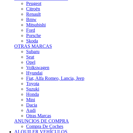
Citroën
Renault
Bmw
Mitsubishi
Ford
Porsche
Skoda
OTRAS MARCAS
Subaru
Seat
Opel
Volkswagen
Hyundai
Fiat, Alfa Romeo, Lancia, Jeep
Toyota
Suzuki
Honda
Mini
Dacia
Audi
Otras Marcas
ANUNCIOS DE COMPRA
Compra De Coches
ALQUILER VEHÍCULOS
ALQUILER VEHÍCULOS