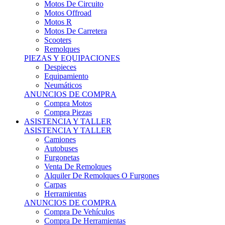
Motos Offroad
Motos R
Motos De Carretera
Scooters
Remolques
PIEZAS Y EQUIPACIONES
Despieces
Equipamiento
Neumáticos
ANUNCIOS DE COMPRA
Compra Motos
Compra Piezas
ASISTENCIA Y TALLER
ASISTENCIA Y TALLER
Camiones
Autobuses
Furgonetas
Venta De Remolques
Alquiler De Remolques O Furgones
Carpas
Herramientas
ANUNCIOS DE COMPRA
Compra De Vehículos
Compra De Herramientas