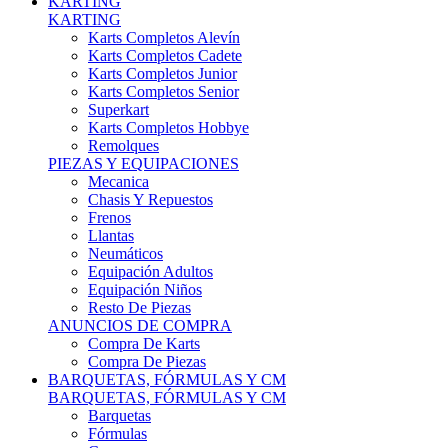
Karts Completos Alevín
Karts Completos Cadete
Karts Completos Junior
Karts Completos Senior
Superkart
Karts Completos Hobbye
Remolques
PIEZAS Y EQUIPACIONES
Mecanica
Chasis Y Repuestos
Frenos
Llantas
Neumáticos
Equipación Adultos
Equipación Niños
Resto De Piezas
ANUNCIOS DE COMPRA
Compra De Karts
Compra De Piezas
BARQUETAS, FÓRMULAS Y CM
BARQUETAS, FÓRMULAS Y CM
Barquetas
Fórmulas
Cm
Prototipos