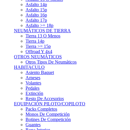
Asfalto 15p
Asfalto 16p
Asfalto 17p
Asfalto >= 18p
NEUMÁTICOS DE TIERRA
Tierra 13 O Menos
Tierra 14p
Tierra >= 15p
Offroad Y 4x4
OTROS NEUMÁTICOS
Otros Tipos De Neumáticos
HABITACULO
Asiento Baquet
Arneses
Volantes
Pedales
Extinción
Resto De Accesorios
EQUIPACIÓN PILOTO/COPILOTO
Packs Completos
Monos De Competición
Botines De Competición
Guantes
Ropa Interior
Cascos