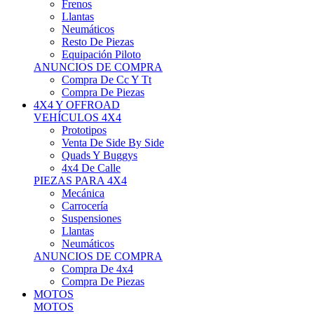
Neumáticos
Resto De Piezas
Equipación Piloto
ANUNCIOS DE COMPRA
Compra De Cc Y Tt
Compra De Piezas
4X4 Y OFFROAD
VEHÍCULOS 4X4
Prototipos
Venta De Side By Side
Quads Y Buggys
4x4 De Calle
PIEZAS PARA 4X4
Mecánica
Carrocería
Suspensiones
Llantas
Neumáticos
ANUNCIOS DE COMPRA
Compra De 4x4
Compra De Piezas
MOTOS
MOTOS
Motos De Circuito