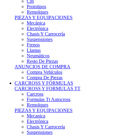
Remolques
PIEZAS Y EQUIPACIONES
Mecánica
Electrónica
Chasis Y Carrocería
Suspensiones
Frenos
Llantas
Neumáticos
Resto De Piezas
ANUNCIOS DE COMPRA
Compra Vehículos
Compra De Piezas
CARCROSS Y FÓRMULAS
CARCROSS Y FORMULAS TT
Carcross
Formulas Tt Autocross
Remolques
PIEZAS Y EQUIPACIONES
Mecanica
Electrónica
Chasis Y Carrocería
Suspensiones
Frenos
Llantas