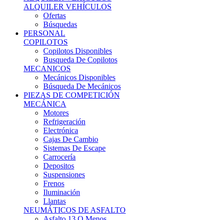
Ofertas
Búsquedas
PERSONAL
COPILOTOS
Copilotos Disponibles
Busqueda De Copilotos
MECANICOS
Mecánicos Disponibles
Búsqueda De Mecánicos
PIEZAS DE COMPETICIÓN
MECÁNICA
Motores
Refrigeración
Electrónica
Cajas De Cambio
Sistemas De Escape
Carrocería
Depositos
Suspensiones
Frenos
Iluminación
Llantas
NEUMÁTICOS DE ASFALTO
Asfalto 13 O Menos
Asfalto 14p