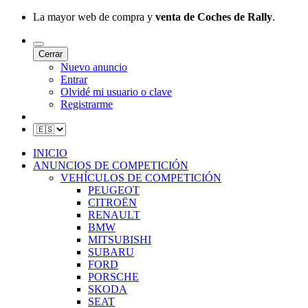
La mayor web de compra y
venta de Coches de Rally
.
Cerrar
Nuevo anuncio
Entrar
Olvidé mi usuario o clave
Registrarme
INICIO
ANUNCIOS DE COMPETICIÓN
VEHÍCULOS DE COMPETICIÓN
PEUGEOT
CITROËN
RENAULT
BMW
MITSUBISHI
SUBARU
FORD
PORSCHE
SKODA
SEAT