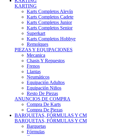
Karts Completos Alevín
Karts Completos Cadete
Karts Completos Junior
Karts Completos Senior
Superkart
Karts Completos Hobbye
Remolques
PIEZAS Y EQUIPACIONES
Mecanica
Chasis Y Repuestos
Frenos
Llantas
Neumáticos
Equipación Adultos
Equipación Niños
Resto De Piezas
ANUNCIOS DE COMPRA
Compra De Karts
Compra De Piezas
BARQUETAS, FÓRMULAS Y CM
BARQUETAS, FÓRMULAS Y CM
Barquetas
Fórmulas
Cm
Prototipos