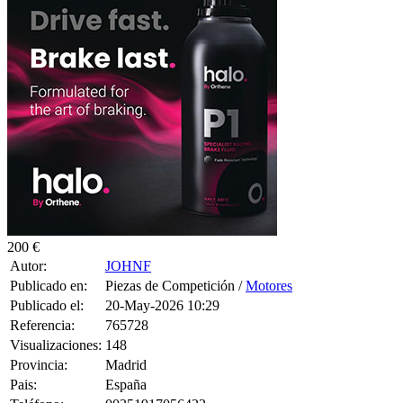
200 €
Autor:
JOHNF
Publicado en:
Piezas de Competición /
Motores
Publicado el:
20-May-2026 10:29
Referencia:
765728
Visualizaciones:
148
Provincia:
Madrid
Pais:
España
Teléfono:
00351917056422
Tag:
T-Shirt
,
Women
,
Top