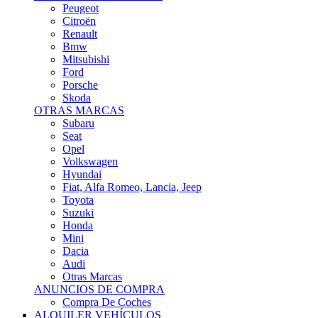
Citroën
Renault
Bmw
Mitsubishi
Ford
Porsche
Skoda
OTRAS MARCAS
Subaru
Seat
Opel
Volkswagen
Hyundai
Fiat, Alfa Romeo, Lancia, Jeep
Toyota
Suzuki
Honda
Mini
Dacia
Audi
Otras Marcas
ANUNCIOS DE COMPRA
Compra De Coches
ALQUILER VEHÍCULOS
ALQUILER VEHÍCULOS