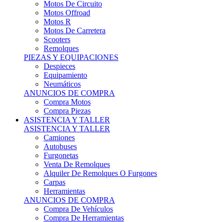
Motos Offroad
Motos R
Motos De Carretera
Scooters
Remolques
PIEZAS Y EQUIPACIONES
Despieces
Equipamiento
Neumáticos
ANUNCIOS DE COMPRA
Compra Motos
Compra Piezas
ASISTENCIA Y TALLER
ASISTENCIA Y TALLER
Camiones
Autobuses
Furgonetas
Venta De Remolques
Alquiler De Remolques O Furgones
Carpas
Herramientas
ANUNCIOS DE COMPRA
Compra De Vehículos
Compra De Herramientas