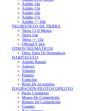
Asfalto 15p
Asfalto 16p
Asfalto 17p
Asfalto >= 18p
NEUMÁTICOS DE TIERRA
Tierra 13 O Menos
Tierra 14p
Tierra >= 15p
Offroad Y 4x4
OTROS NEUMÁTICOS
Otros Tipos De Neumáticos
HABITACULO
Asiento Baquet
Arneses
Volantes
Pedales
Extinción
Resto De Accesorios
EQUIPACIÓN PILOTO/COPILOTO
Packs Completos
Monos De Competición
Botines De Competición
Guantes
Ropa Interior
Cascos