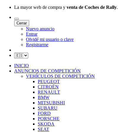
La mayor web de compra y
venta de Coches de Rally
.
Cerrar
Nuevo anuncio
Entrar
Olvidé mi usuario o clave
Registrarme
INICIO
ANUNCIOS DE COMPETICIÓN
VEHÍCULOS DE COMPETICIÓN
PEUGEOT
CITROËN
RENAULT
BMW
MITSUBISHI
SUBARU
FORD
PORSCHE
SKODA
SEAT