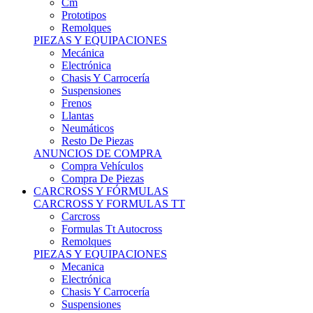
Remolques
PIEZAS Y EQUIPACIONES
Mecánica
Electrónica
Chasis Y Carrocería
Suspensiones
Frenos
Llantas
Neumáticos
Resto De Piezas
ANUNCIOS DE COMPRA
Compra Vehículos
Compra De Piezas
CARCROSS Y FÓRMULAS
CARCROSS Y FORMULAS TT
Carcross
Formulas Tt Autocross
Remolques
PIEZAS Y EQUIPACIONES
Mecanica
Electrónica
Chasis Y Carrocería
Suspensiones
Frenos
Llantas