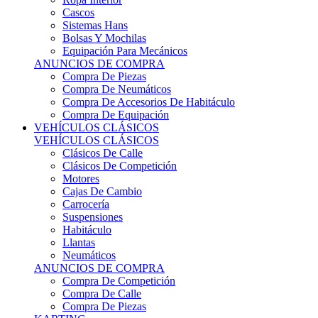
Sistemas Hans
Bolsas Y Mochilas
Equipación Para Mecánicos
ANUNCIOS DE COMPRA
Compra De Piezas
Compra De Neumáticos
Compra De Accesorios De Habitáculo
Compra De Equipación
VEHÍCULOS CLÁSICOS
VEHÍCULOS CLÁSICOS
Clásicos De Calle
Clásicos De Competición
Motores
Cajas De Cambio
Carrocería
Suspensiones
Habitáculo
Llantas
Neumáticos
ANUNCIOS DE COMPRA
Compra De Competición
Compra De Calle
Compra De Piezas
KARTING
KARTING