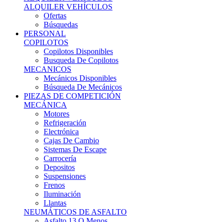
Ofertas
Búsquedas
PERSONAL
COPILOTOS
Copilotos Disponibles
Busqueda De Copilotos
MECANICOS
Mecánicos Disponibles
Búsqueda De Mecánicos
PIEZAS DE COMPETICIÓN
MECÁNICA
Motores
Refrigeración
Electrónica
Cajas De Cambio
Sistemas De Escape
Carrocería
Depositos
Suspensiones
Frenos
Iluminación
Llantas
NEUMÁTICOS DE ASFALTO
Asfalto 13 O Menos
Asfalto 14p