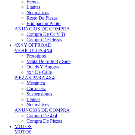
Neumáticos
Resto De Piezas
Equipación Piloto
ANUNCIOS DE COMPRA
Compra De Cc Y Tt
Compra De Piezas
4X4 Y OFFROAD
VEHÍCULOS 4X4
Prototipos
Venta De Side By Side
Quads Y Buggys
4x4 De Calle
PIEZAS PARA 4X4
Mecánica
Carrocería
Suspensiones
Llantas
Neumáticos
ANUNCIOS DE COMPRA
Compra De 4x4
Compra De Piezas
MOTOS
MOTOS
Motos De Circuito