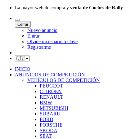
La mayor web de compra y
venta de Coches de Rally
.
Cerrar
Nuevo anuncio
Entrar
Olvidé mi usuario o clave
Registrarme
INICIO
ANUNCIOS DE COMPETICIÓN
VEHÍCULOS DE COMPETICIÓN
PEUGEOT
CITROËN
RENAULT
BMW
MITSUBISHI
SUBARU
FORD
PORSCHE
SKODA
SEAT