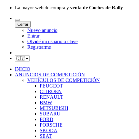
La mayor web de compra y
venta de Coches de Rally
.
Cerrar
Nuevo anuncio
Entrar
Olvidé mi usuario o clave
Registrarme
INICIO
ANUNCIOS DE COMPETICIÓN
VEHÍCULOS DE COMPETICIÓN
PEUGEOT
CITROËN
RENAULT
BMW
MITSUBISHI
SUBARU
FORD
PORSCHE
SKODA
SEAT