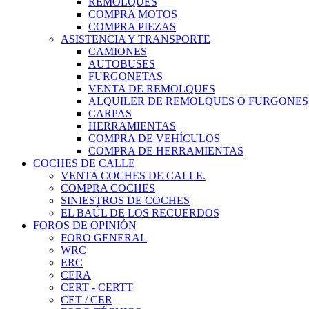
REMOLQUES
COMPRA MOTOS
COMPRA PIEZAS
ASISTENCIA Y TRANSPORTE
CAMIONES
AUTOBUSES
FURGONETAS
VENTA DE REMOLQUES
ALQUILER DE REMOLQUES O FURGONES
CARPAS
HERRAMIENTAS
COMPRA DE VEHÍCULOS
COMPRA DE HERRAMIENTAS
COCHES DE CALLE
VENTA COCHES DE CALLE.
COMPRA COCHES
SINIESTROS DE COCHES
EL BAÚL DE LOS RECUERDOS
FOROS DE OPINIÓN
FORO GENERAL
WRC
ERC
CERA
CERT - CERTT
CET / CER